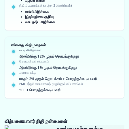
ஆதார் கார்டு
நிதி ஆவணங்கள் (கடந்த 3 ஆண்டுகள்)
வங்கி அறிக்கை
இருப்புநிலை குறிப்பு
லாப நஷ்ட அறிக்கை
எங்களது விதிமுறைகள்
வட்டி விகிதங்கள்
ஆண்டுக்கு 12% முதல் தொடங்குகிறது
செயலாக்கக் கட்டணம்
ஆண்டுக்கு 1% முதல் தொடங்குகிறது
அபராத வட்டி
மாதம் 2% முதல் தொடக்கம் + பொருந்தக்கூடிய வரி
EMI மற்றும் காசோலைத் திரும்புதல் கட்டணங்கள்
500 + பொருந்தக்கூடிய வரி
விற்பனையாளர் நிதி நன்மைகள்