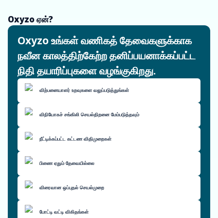
Oxyzo ஏன்?
Oxyzo உங்கள் வணிகத் தேவைகளுக்காக
நவீன காலத்திற்கேற்ற தனிப்பயனாக்கப்பட்ட
நிதி தயாரிப்புகளை வழங்குகிறது.
விற்பனையாளர் உறவுகளை வலுப்படுத்துங்கள்
விநியோகச் சங்கிலி செயல்திறனை மேம்படுத்தவும்
நீட்டிக்கப்பட்ட கட்டண விதிமுறைகள்
பிணை ஏதும் தேவையில்லை
விரைவான ஒப்புதல் செயல்முறை
போட்டி வட்டி விகிதங்கள்