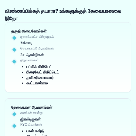
விண்ணப்பிக்கத் தயாரா? உங்களுக்குத் தேவையானவை
இதோ
தகுதி அளவுகோல்கள்
குறைந்தபட்ச விற்றுமுதல்
₹3 கோடி
செயல்பாட்டு ஆண்டுகள்
3+ ஆண்டுகள்
நிறுவனங்கள்
பப்ளிக் லிமிடெட்
பிரைவேட் லிமிட்டெட்
தனி உரிமையாளர்
கூட்டாண்மை
தேவையான ஆவணங்கள்
வணிகச் சான்று
ஜிஎஸ்டிஐஎன்
KYC விவரங்கள்
பான் கார்டு