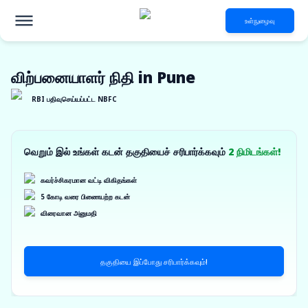
உள்நுழைவு
விற்பனையாளர் நிதி in Pune
RBI பதிவுசெய்யப்பட்ட NBFC
வெறும் இல் உங்கள் கடன் தகுதியைச் சரிபார்க்கவும்
2 நிமிடங்கள்!
கவர்ச்சிகரமான வட்டி விகிதங்கள்
5 கோடி வரை பிணையற்ற கடன்
விரைவான அனுமதி
தகுதியை இப்போது சரிபார்க்கவும்!