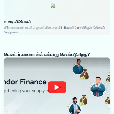
உடனடி விநியோகம்
விற்பனையாளர் கடன் அனுமதி கிடைத்த 24-48 மணி நேரத்திற்குள் நிதியைப்
பெறுங்கள்
வெண்டர் ஃபைனான்ஸ் எவ்வாறு செயல்படுகிறது?
Watch