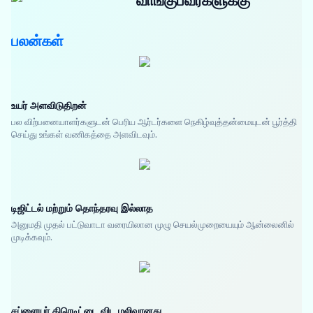
வாங்குபவர்களுக்கு
பலன்கள்
உயர் அளவிடுதிறன்
பல விற்பனையாளர்களுடன் பெரிய ஆர்டர்களை நெகிழ்வுத்தன்மையுடன் பூர்த்தி
செய்து உங்கள் வணிகத்தை அளவிடவும்.
டிஜிட்டல் மற்றும் தொந்தரவு இல்லாத
அனுமதி முதல் பட்டுவாடா வரையிலான முழு செயல்முறையையும் ஆன்லைனில்
முடிக்கவும்.
சப்ளையர் கிரெடிட்டை விட மலிவானது