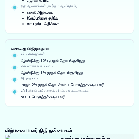
ஆதார் கார்டு
நிதி ஆவணங்கள் (கடந்த 3 ஆண்டுகள்)
வங்கி அறிக்கை
இருப்புநிலை குறிப்பு
லாப நஷ்ட அறிக்கை
எங்களது விதிமுறைகள்
வட்டி விகிதங்கள்
ஆண்டுக்கு 12% முதல் தொடங்குகிறது
செயலாக்கக் கட்டணம்
ஆண்டுக்கு 1% முதல் தொடங்குகிறது
அபராத வட்டி
மாதம் 2% முதல் தொடக்கம் + பொருந்தக்கூடிய வரி
EMI மற்றும் காசோலைத் திரும்புதல் கட்டணங்கள்
500 + பொருந்தக்கூடிய வரி
விற்பனையாளர் நிதி நன்மைகள்