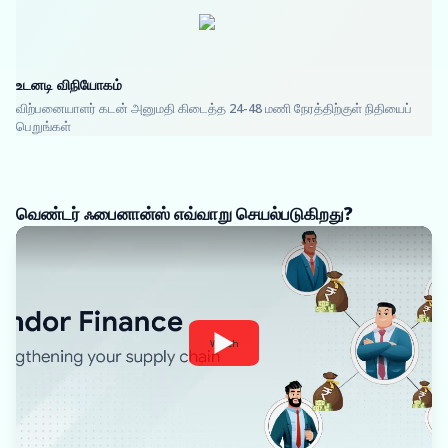
உடனடி விநியோகம்
விற்பனையாளர் கடன் அனுமதி கிடைத்த 24-48 மணி நேரத்திற்குள் நிதியைப்
பெறுங்கள்
வெண்டர் ஃபைனான்ஸ் எவ்வாறு செயல்படுகிறது?
Watch