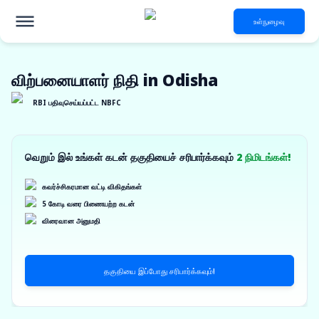
உள்நுழைவு
விற்பனையாளர் நிதி in Odisha
RBI பதிவுசெய்யப்பட்ட NBFC
வெறும் இல் உங்கள் கடன் தகுதியைச் சரிபார்க்கவும்
2 நிமிடங்கள்!
கவர்ச்சிகரமான வட்டி விகிதங்கள்
5 கோடி வரை பிணையற்ற கடன்
விரைவான அனுமதி
தகுதியை இப்போது சரிபார்க்கவும்!