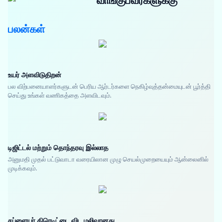
வாங்குபவர்களுக்கு
பலன்கள்
உயர் அளவிடுதிறன்
பல விற்பனையாளர்களுடன் பெரிய ஆர்டர்களை நெகிழ்வுத்தன்மையுடன் பூர்த்தி
செய்து உங்கள் வணிகத்தை அளவிடவும்.
டிஜிட்டல் மற்றும் தொந்தரவு இல்லாத
அனுமதி முதல் பட்டுவாடா வரையிலான முழு செயல்முறையையும் ஆன்லைனில்
முடிக்கவும்.
சப்ளையர் கிரெடிட்டை விட மலிவானது