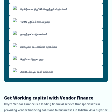
நெகிழ்வான திருப்பிச் செலுத்தும் விருப்பங்கள்
100% டிஜிட்டல் செயல்முறை
குறைந்தபட்ச ஆவணங்கள்
மறைமுகக் கட்டணங்கள் ஏதுமில்லை
பிரத்யேக ஆதரவு குழு
அளவிடக்கூடிய கடன் வரம்புகள்
Get Working capital with Vendor Finance
Oxyzo Vendor Finance is a leading financial service that specializes in
providing vendor financing solutions to businesses in Odisha. As a buyer or