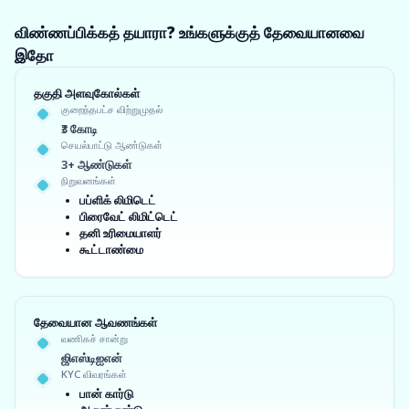
விண்ணப்பிக்கத் தயாரா? உங்களுக்குத் தேவையானவை
இதோ
தகுதி அளவுகோல்கள்
குறைந்தபட்ச விற்றுமுதல்
₹3 கோடி
செயல்பாட்டு ஆண்டுகள்
3+ ஆண்டுகள்
நிறுவனங்கள்
பப்ளிக் லிமிடெட்
பிரைவேட் லிமிட்டெட்
தனி உரிமையாளர்
கூட்டாண்மை
தேவையான ஆவணங்கள்
வணிகச் சான்று
ஜிஎஸ்டிஐஎன்
KYC விவரங்கள்
பான் கார்டு