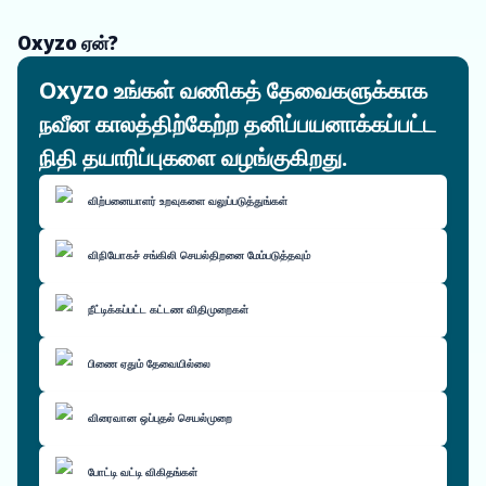
Oxyzo ஏன்?
Oxyzo உங்கள் வணிகத் தேவைகளுக்காக
நவீன காலத்திற்கேற்ற தனிப்பயனாக்கப்பட்ட
நிதி தயாரிப்புகளை வழங்குகிறது.
விற்பனையாளர் உறவுகளை வலுப்படுத்துங்கள்
விநியோகச் சங்கிலி செயல்திறனை மேம்படுத்தவும்
நீட்டிக்கப்பட்ட கட்டண விதிமுறைகள்
பிணை ஏதும் தேவையில்லை
விரைவான ஒப்புதல் செயல்முறை
போட்டி வட்டி விகிதங்கள்