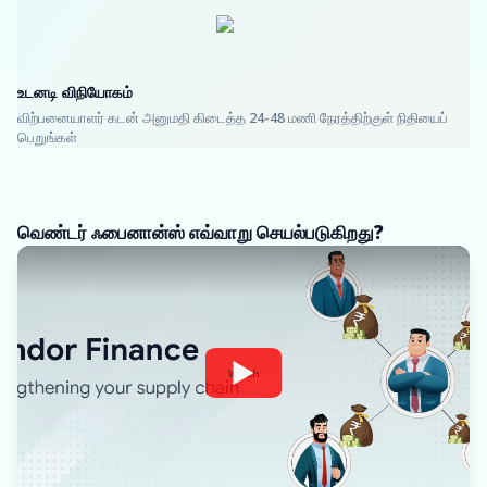
உடனடி விநியோகம்
விற்பனையாளர் கடன் அனுமதி கிடைத்த 24-48 மணி நேரத்திற்குள் நிதியைப்
பெறுங்கள்
வெண்டர் ஃபைனான்ஸ் எவ்வாறு செயல்படுகிறது?
Watch