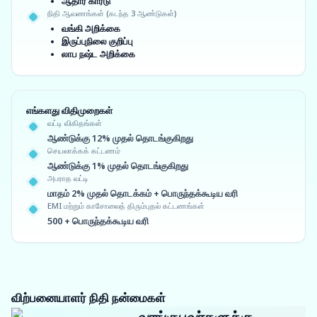
ஆதார் கார்டு
நிதி ஆவணங்கள் (கடந்த 3 ஆண்டுகள்)
வங்கி அறிக்கை
இருப்புநிலை குறிப்பு
லாப நஷ்ட அறிக்கை
எங்களது விதிமுறைகள்
வட்டி விகிதங்கள்
ஆண்டுக்கு 12% முதல் தொடங்குகிறது
செயலாக்கக் கட்டணம்
ஆண்டுக்கு 1% முதல் தொடங்குகிறது
அபராத வட்டி
மாதம் 2% முதல் தொடக்கம் + பொருந்தக்கூடிய வரி
EMI மற்றும் காசோலைத் திரும்புதல் கட்டணங்கள்
500 + பொருந்தக்கூடிய வரி
விற்பனையாளர் நிதி நன்மைகள்