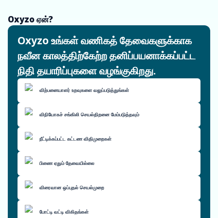
Oxyzo ஏன்?
Oxyzo உங்கள் வணிகத் தேவைகளுக்காக
நவீன காலத்திற்கேற்ற தனிப்பயனாக்கப்பட்ட
நிதி தயாரிப்புகளை வழங்குகிறது.
விற்பனையாளர் உறவுகளை வலுப்படுத்துங்கள்
விநியோகச் சங்கிலி செயல்திறனை மேம்படுத்தவும்
நீட்டிக்கப்பட்ட கட்டண விதிமுறைகள்
பிணை ஏதும் தேவையில்லை
விரைவான ஒப்புதல் செயல்முறை
போட்டி வட்டி விகிதங்கள்