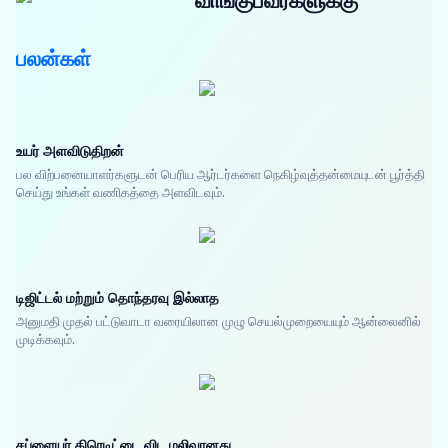
வாங்குபவர்களுக்கு
பலன்கள்
உயர் அளவிடுதிறன்
பல விற்பனையாளர்களுடன் பெரிய ஆர்டர்களை நெகிழ்வுத்தன்மையுடன் பூர்த்தி
செய்து உங்கள் வணிகத்தை அளவிடவும்.
டிஜிட்டல் மற்றும் தொந்தரவு இல்லாத
அனுமதி முதல் பட்டுவாடா வரையிலான முழு செயல்முறையையும் ஆன்லைனில்
முடிக்கவும்.
சப்ளையர் கிரெடிட்டை விட மலிவானது