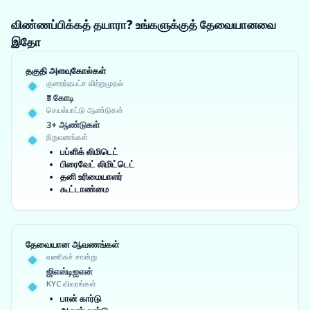
விண்ணப்பிக்கத் தயாரா? உங்களுக்குத் தேவையானவை
இதோ
தகுதி அளவுகோல்கள்
குறைந்தபட்ச விற்றுமுதல்
₹3 கோடி
செயல்பாட்டு ஆண்டுகள்
3+ ஆண்டுகள்
நிறுவனங்கள்
பப்ளிக் லிமிடெட்
பிரைவேட் லிமிட்டெட்
தனி உரிமையாளர்
கூட்டாண்மை
தேவையான ஆவணங்கள்
வணிகச் சான்று
ஜிஎஸ்டிஐஎன்
KYC விவரங்கள்
பான் கார்டு