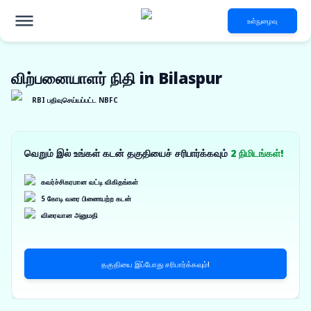
உள்நுழைவு
விற்பனையாளர் நிதி in Bilaspur
RBI பதிவுசெய்யப்பட்ட NBFC
வெறும் இல் உங்கள் கடன் தகுதியைச் சரிபார்க்கவும்
2 நிமிடங்கள்!
கவர்ச்சிகரமான வட்டி விகிதங்கள்
5 கோடி வரை பிணையற்ற கடன்
விரைவான அனுமதி
தகுதியை இப்போது சரிபார்க்கவும்!