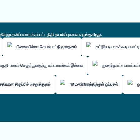
ற்ற தனிப்பயனாக்கப்பட்ட நிதி தயாரிப்புகளை வழங்குகிறது.
பிணையில்லா செயல்பாட்டு மூலதனம்
கட்டுப்படியாகக்கூடிய வட்ட
பகுதி-பணம் செலுத்துவதற்கு கட்டணங்கள் இல்லை
குறைந்தபட்ச பயன்பாட
தியான திருப்பிச் செலுத்துதல்
48 மணிநேரத்திற்குள் ஒப்புதல்
ஒ