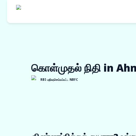
எங்களின் தயாரி
கொள்முதல் நி
கொள்முதல் நிதி in A
ஒர்க் ஆர்டர் ப
இன்வாய்ஸ் டிஸ்
RBI பதிவுசெய்யப்பட்ட NBFC
விற்பனையாளர் 