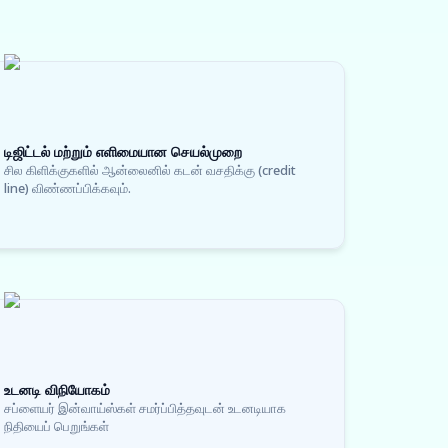
டிஜிட்டல் மற்றும் எளிமையான செயல்முறை
சில கிளிக்குகளில் ஆன்லைனில் கடன் வசதிக்கு (credit
line) விண்ணப்பிக்கவும்.
உடனடி விநியோகம்
சப்ளையர் இன்வாய்ஸ்கள் சமர்ப்பித்தவுடன் உடனடியாக
நிதியைப் பெறுங்கள்