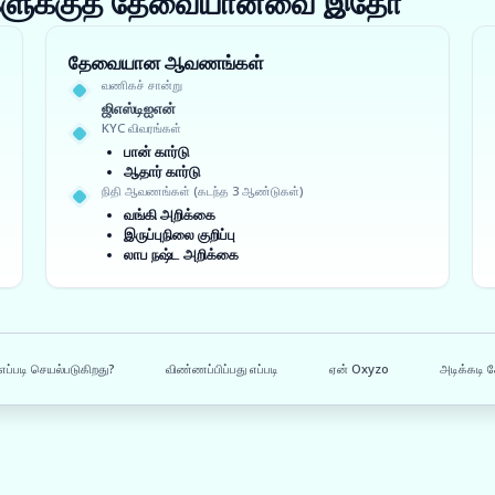
ங்களுக்குத் தேவையானவை இதோ
தேவையான ஆவணங்கள்
வணிகச் சான்று
ஜிஎஸ்டிஐஎன்
KYC விவரங்கள்
பான் கார்டு
ஆதார் கார்டு
நிதி ஆவணங்கள் (கடந்த 3 ஆண்டுகள்)
வங்கி அறிக்கை
இருப்புநிலை குறிப்பு
லாப நஷ்ட அறிக்கை
எப்படி செயல்படுகிறது?
விண்ணப்பிப்பது எப்படி
ஏன் Oxyzo
அடிக்கடி க