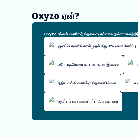
Oxyzo ஏன்?
Oxyzo உங்கள் வணிகத் தேவைகளுக்காக நவீன காலத்திற்கே
மூலப்பொருள் கொள்முதல் மீது 3% வரை சேமிப்பு
ஃபோர்குளோசர் கட்டணங்கள் இல்லை
புதிய வங்கி கணக்கு தேவையில்லை
வச
டிஜிட்டல் மயமாக்கப்பட்ட செயல்முறை