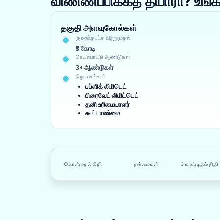
விண்ணப்பிக்கத் தயாரா? உ
தகுதி அளவுகோல்கள்
குறைந்தபட்ச விற்றுமுதல்
₹3 கோடி
செயல்பாட்டு ஆண்டுகள்
3+ ஆண்டுகள்
நிறுவனங்கள்
பப்ளிக் லிமிடெட்
பிரைவேட் லிமிட்டெட்
தனி உரிமையாளர்
கூட்டாண்மை
கொள்முதல் நிதி
நன்மைகள்
கொள்முதல் நிதி 