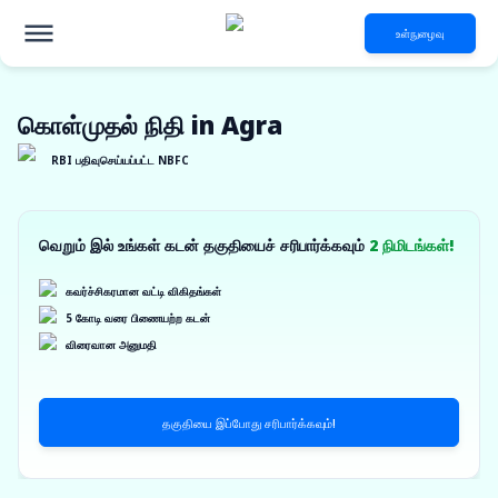
உள்நுழைவு
கொள்முதல் நிதி in Agra
RBI பதிவுசெய்யப்பட்ட NBFC
வெறும் இல் உங்கள் கடன் தகுதியைச் சரிபார்க்கவும்
2 நிமிடங்கள்!
கவர்ச்சிகரமான வட்டி விகிதங்கள்
5 கோடி வரை பிணையற்ற கடன்
விரைவான அனுமதி
தகுதியை இப்போது சரிபார்க்கவும்!