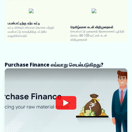
பயன்பாட்டிற்கு ஏற்ப வட்டி
நெகிழ்வான கடன் விதிமுறைகள்
வட்டி விகிதம் சரியான தொகை மற்றும்
செயல்பாட்டு மூலதனத் தேவைகளைப் பூர்த்தி
பயன்பாட்டு காலத்திற்கு மட்டுமே
செய்ய 60-120 நாட்கள் கடன்
வசூலிக்கப்படும்
விதிமுறைகள்
Purchase Finance எவ்வாறு செயல்படுகிறது?
Watch