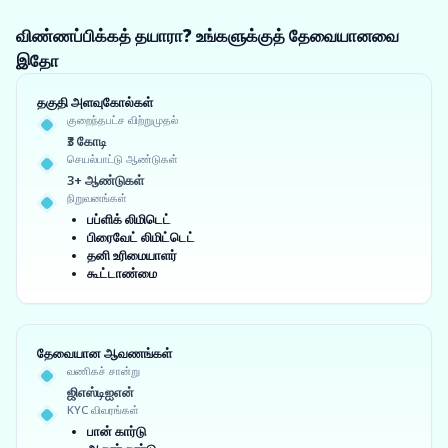
விண்ணப்பிக்கத் தயாரா? உங்களுக்குத் தேவையானவை
இதோ
தகுதி அளவுகோல்கள்
குறைந்தபட்ச விற்றுமுதல்
₹3 கோடி
செயல்பாட்டு ஆண்டுகள்
3+ ஆண்டுகள்
நிறுவனங்கள்
பப்ளிக் லிமிடெட்
பிரைவேட் லிமிட்டெட்
தனி உரிமையாளர்
கூட்டாண்மை
தேவையான ஆவணங்கள்
வணிகச் சான்று
ஜிஎஸ்டிஐஎன்
KYC விவரங்கள்
பான் கார்டு