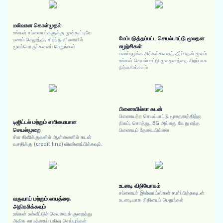
மலிவான கொள்முதல்
உங்கள் சப்ளையர்களுக்கு முன்கூட்டியே
மேம்படுத்தப்பட்ட செயல்பாட்டு மூலதன
பணம் செலுத்தி, சிறந்த விலையில்
சுழற்சிகள்
மூலப்பொருட்களைப் பெறுங்கள்
பணப்புழக்க சிக்கல்களைத் தீர்ப்பதன் மூலம்
உங்கள் செயல்பாட்டு மூலதனத்தை சிறப்பாக
நிர்வகிக்கவும்
பிணையில்லா கடன்
பிணையற்ற செயல்பாட்டு மூலதனத்திற்கு
டிஜிட்டல் மற்றும் எளிமையான
நிலம், சொத்து, BG அல்லது வேறு எந்த
செயல்முறை
பிணையும் தேவையில்லை
சில கிளிக்குகளில் ஆன்லைனில் கடன்
வசதிக்கு (credit line) விண்ணப்பிக்கவும்.
உடனடி விநியோகம்
சப்ளையர் இன்வாய்ஸ்கள் சமர்ப்பித்தவுடன்
வருவாய் மற்றும் லாபத்தை
உடனடியாக நிதியைப் பெறுங்கள்
அதிகரிக்கவும்
உங்கள் உள்ளீட்டுச் செலவைக் குறைத்து
அதிக லாபத்தைப் பதிவு செய்யுங்கள்