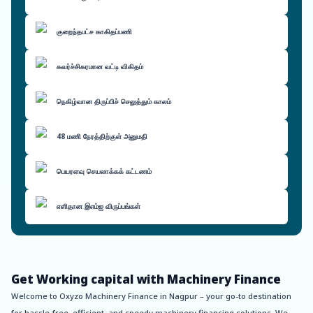
குறைந்தபட்ச காகிதப்பணி
கவர்ச்சிகரமான வட்டி விகிதம்
நெகிழ்வான திருப்பிச் செலுத்தும் காலம்
48 மணி நேரத்திற்குள் அனுமதி
பெயரளவு செயலாக்கக் கட்டணம்
எளிதான இஎம்ஐ விருப்பங்கள்
Get Working capital with Machinery Finance
Welcome to Oxyzo Machinery Finance in Nagpur – your go-to destination
for hassle-free, efficient, and speedy machinery financing solutions. We