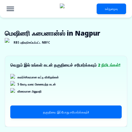
உள்நுழைவு
மெஷினரி ஃபைனான்ஸ் in Nagpur
RBI பதிவுசெய்யப்பட்ட NBFC
வெறும் இல் உங்கள் கடன் தகுதியைச் சரிபார்க்கவும்
2 நிமிடங்கள்!
கவர்ச்சிகரமான வட்டி விகிதங்கள்
5 கோடி வரை பிணையற்ற கடன்
விரைவான அனுமதி
தகுதியை இப்போது சரிபார்க்கவும்!