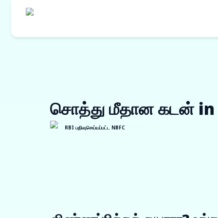
எங்களின் தயாரி
கொள்முதல் நி
சொத்து மீதான கடன் in
ஒர்க் ஆர்டர் ப
இன்வாய்ஸ் டிஸ்
RBI பதிவுசெய்யப்பட்ட NBFC
விற்பனையாளர் 