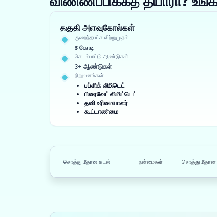
விண்ணப்பிக்கத் தயாரா? உ
தகுதி அளவுகோல்கள்
குறைந்தபட்ச விற்றுமுதல்
₹3 கோடி
செயல்பாட்டு ஆண்டுகள்
3+ ஆண்டுகள்
நிறுவனங்கள்
பப்ளிக் லிமிடெட்
பிரைவேட் லிமிட்டெட்
தனி உரிமையாளர்
கூட்டாண்மை
சொத்து மீதான கடன்
நன்மைகள்
சொத்து மீதான 