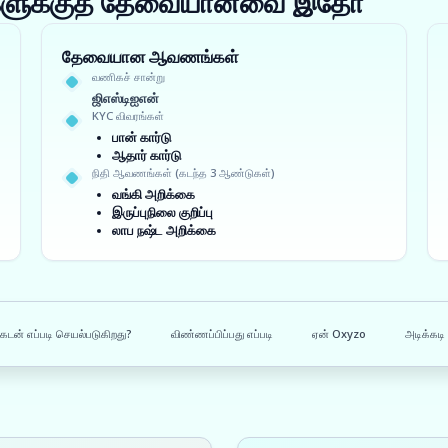
ங்களுக்குத் தேவையானவை இதோ
தேவையான ஆவணங்கள்
வணிகச் சான்று
ஜிஎஸ்டிஐஎன்
KYC விவரங்கள்
பான் கார்டு
ஆதார் கார்டு
நிதி ஆவணங்கள் (கடந்த 3 ஆண்டுகள்)
வங்கி அறிக்கை
இருப்புநிலை குறிப்பு
லாப நஷ்ட அறிக்கை
கடன் எப்படி செயல்படுகிறது?
விண்ணப்பிப்பது எப்படி
ஏன் Oxyzo
அடிக்கடி