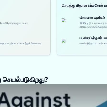
சொத்து மீதான பர்ச்சேஸ்
விரைவான வழங்கல்
8 மணிநேரத்திற்குள் கடன்
100% டிஜிட்டல் மயமாக்க
விநியோகத்தைப் பெறுங்
பயன்பாட்டிற்கு ஏற்ப வட
முறையுடன், நியாயமான மற்றும் வேகமான
பயன்படுத்தப்பட்ட சரியான
 செயல்படுகிறது?