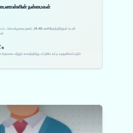
 ஃபைனான்ஸின் நன்மைகள்
ப்பட்ட செயல்முறை மூலம், 24-48 மணிநேரத்திற்குள் கடன்
கள்
்டி
 தொகை மற்றும் காலத்திற்கு மட்டுமே வட்டி வசூலிக்கப்படும்