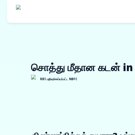
எங்களின் தயாரி
கொள்முதல் நி
சொத்து மீதான கடன் i
ஒர்க் ஆர்டர் ப
இன்வாய்ஸ் டிஸ்
RBI பதிவுசெய்யப்பட்ட NBFC
விற்பனையாளர் 