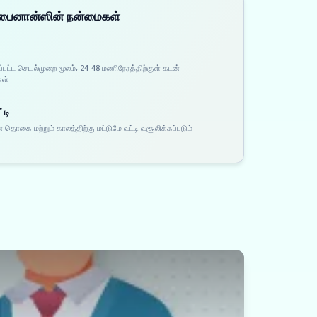
 ஃபைனான்ஸின் நன்மைகள்
ப்பட்ட செயல்முறை மூலம், 24-48 மணிநேரத்திற்குள் கடன்
கள்
்டி
 தொகை மற்றும் காலத்திற்கு மட்டுமே வட்டி வசூலிக்கப்படும்