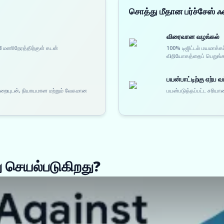
சொத்து மீதான பர்ச்சேஸ்
விரைவான வழங்கல்
8 மணிநேரத்திற்குள் கடன்
100% டிஜிட்டல் மயமாக்க
விநியோகத்தைப் பெறுங்
பயன்பாட்டிற்கு ஏற்ப வட
முறையுடன், நியாயமான மற்றும் வேகமான
பயன்படுத்தப்பட்ட சரியான
 செயல்படுகிறது?