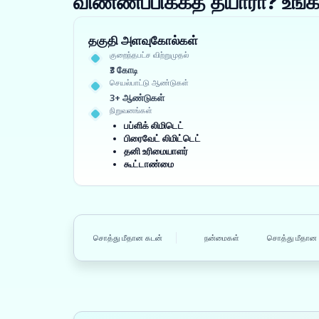
விண்ணப்பிக்கத் தயாரா? உ
தகுதி அளவுகோல்கள்
குறைந்தபட்ச விற்றுமுதல்
₹3 கோடி
செயல்பாட்டு ஆண்டுகள்
3+ ஆண்டுகள்
நிறுவனங்கள்
பப்ளிக் லிமிடெட்
பிரைவேட் லிமிட்டெட்
தனி உரிமையாளர்
கூட்டாண்மை
சொத்து மீதான கடன்
நன்மைகள்
சொத்து மீதான 