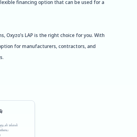
exible financing option that can be used for a
s, Oxyzo’s LAP is the right choice for you. With
g option for manufacturers, contractors, and
s.
ர்
ுடன் உங்கள்
ிலியை
்