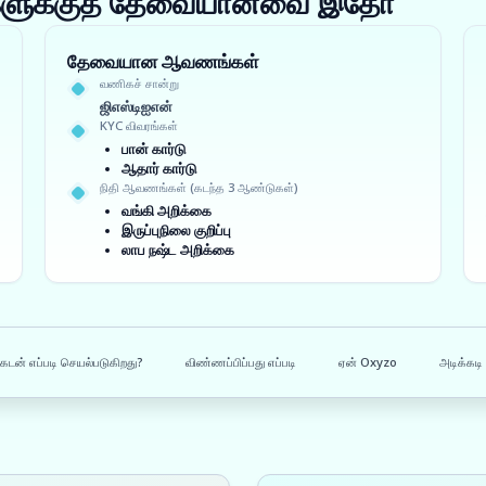
ங்களுக்குத் தேவையானவை இதோ
தேவையான ஆவணங்கள்
வணிகச் சான்று
ஜிஎஸ்டிஐஎன்
KYC விவரங்கள்
பான் கார்டு
ஆதார் கார்டு
நிதி ஆவணங்கள் (கடந்த 3 ஆண்டுகள்)
வங்கி அறிக்கை
இருப்புநிலை குறிப்பு
லாப நஷ்ட அறிக்கை
கடன் எப்படி செயல்படுகிறது?
விண்ணப்பிப்பது எப்படி
ஏன் Oxyzo
அடிக்கடி