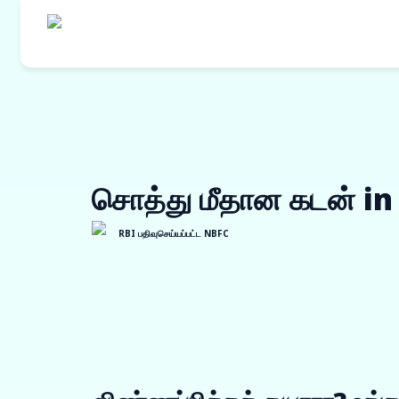
எங்களின் தயாரி
கொள்முதல் நி
சொத்து மீதான கடன் i
ஒர்க் ஆர்டர் ப
இன்வாய்ஸ் டிஸ்
RBI பதிவுசெய்யப்பட்ட NBFC
விற்பனையாளர் 