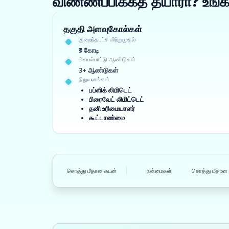
விண்ணப்பிக்கத் தயாரா? உ
தகுதி அளவுகோல்கள்
குறைந்தபட்ச விற்றுமுதல்
₹3 கோடி
செயல்பாட்டு ஆண்டுகள்
3+ ஆண்டுகள்
நிறுவனங்கள்
பப்ளிக் லிமிடெட்
பிரைவேட் லிமிட்டெட்
தனி உரிமையாளர்
கூட்டாண்மை
சொத்து மீதான கடன்
நன்மைகள்
சொத்து மீதான 