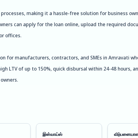
d processes, making it a hassle-free solution for business ow
wners can apply for the loan online, upload the required docu
r offices.
tion for manufacturers, contractors, and SMEs in Amravati who
high LTV of up to 150%, quick disbursal within 24-48 hours, a
s owners.
இன்வாய்ஸ்
விற்பனையாள