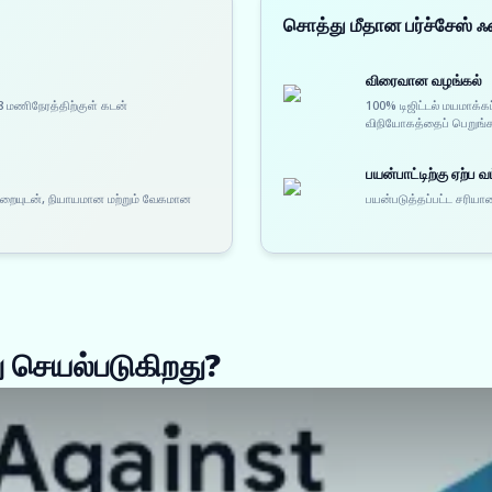
சொத்து மீதான பர்ச்சேஸ்
விரைவான வழங்கல்
8 மணிநேரத்திற்குள் கடன்
100% டிஜிட்டல் மயமாக்க
விநியோகத்தைப் பெறுங்
பயன்பாட்டிற்கு ஏற்ப வட
முறையுடன், நியாயமான மற்றும் வேகமான
பயன்படுத்தப்பட்ட சரியான
 செயல்படுகிறது?