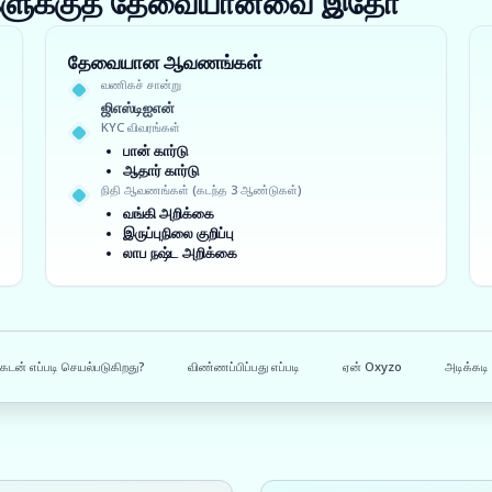
ங்களுக்குத் தேவையானவை இதோ
தேவையான ஆவணங்கள்
வணிகச் சான்று
ஜிஎஸ்டிஐஎன்
KYC விவரங்கள்
பான் கார்டு
ஆதார் கார்டு
நிதி ஆவணங்கள் (கடந்த 3 ஆண்டுகள்)
வங்கி அறிக்கை
இருப்புநிலை குறிப்பு
லாப நஷ்ட அறிக்கை
கடன் எப்படி செயல்படுகிறது?
விண்ணப்பிப்பது எப்படி
ஏன் Oxyzo
அடிக்கடி