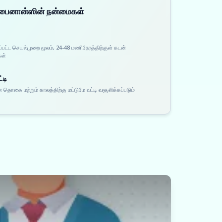
 ஃபைனான்ஸின் நன்மைகள்
ப்பட்ட செயல்முறை மூலம், 24-48 மணிநேரத்திற்குள் கடன்
கள்
்டி
 தொகை மற்றும் காலத்திற்கு மட்டுமே வட்டி வசூலிக்கப்படும்