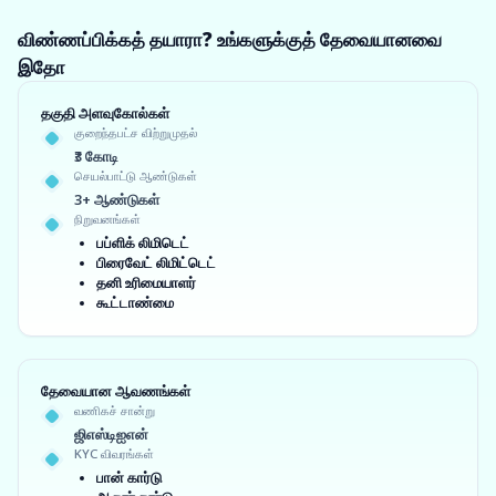
விண்ணப்பிக்கத் தயாரா? உங்களுக்குத் தேவையானவை
இதோ
தகுதி அளவுகோல்கள்
குறைந்தபட்ச விற்றுமுதல்
₹3 கோடி
செயல்பாட்டு ஆண்டுகள்
3+ ஆண்டுகள்
நிறுவனங்கள்
பப்ளிக் லிமிடெட்
பிரைவேட் லிமிட்டெட்
தனி உரிமையாளர்
கூட்டாண்மை
தேவையான ஆவணங்கள்
வணிகச் சான்று
ஜிஎஸ்டிஐஎன்
KYC விவரங்கள்
பான் கார்டு