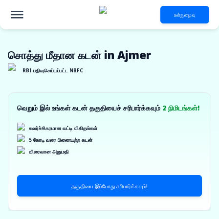
உள்நுழைவு
சொத்து மீதான கடன் in Ajmer
RBI பதிவுசெய்யப்பட்ட NBFC
வெறும் இல் உங்கள் கடன் தகுதியைச் சரிபார்க்கவும்
2 நிமிடங்கள்!
கவர்ச்சிகரமான வட்டி விகிதங்கள்
5 கோடி வரை பிணையற்ற கடன்
விரைவான அனுமதி
தகுதியை இப்போது சரிபார்க்கவும்!