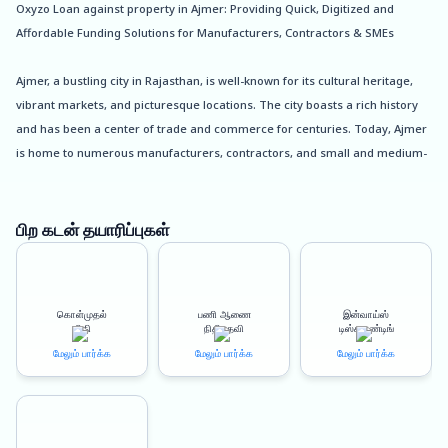
Oxyzo Loan against property in Ajmer: Providing Quick, Digitized and
Affordable Funding Solutions for Manufacturers, Contractors & SMEs
Ajmer, a bustling city in Rajasthan, is well-known for its cultural heritage,
vibrant markets, and picturesque locations. The city boasts a rich history
and has been a center of trade and commerce for centuries. Today, Ajmer
is home to numerous manufacturers, contractors, and small and medium-
sized enterprises (SMEs) that play a vital role in the city’s economy.
As a manufacturer, contractor, or SME in Ajmer, you may require funds at
பிற கடன் தயாரிப்புகள்
various stages of your business operations. Whether you are looking to
expand your business, invest in new equipment, or meet urgent cash flow
needs, Oxyzo Loan against property in Ajmer can help you with its
கொள்முதல்
பணி ஆணை
இன்வாய்ஸ்
customized loan solutions.
நிதி
நிதியுதவி
டிஸ்கவுண்டிங்
மேலும் பார்க்க
மேலும் பார்க்க
மேலும் பார்க்க
A loan against property is a secured loan that allows you to pledge your
property as collateral and borrow funds against it. Oxyzo offers loan
against land, residential, and commercial properties, with interest rates
starting from as low as 8.90%*. With up to 150% loan to value (LTV), you can