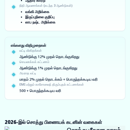
ஆதார் கார்டு
நிதி ஆவணங்கள் (கடந்த 3 ஆண்டுகள்)
வங்கி அறிக்கை
இருப்புநிலை குறிப்பு
லாப நஷ்ட அறிக்கை
எங்களது விதிமுறைகள்
வட்டி விகிதங்கள்
ஆண்டுக்கு 12% முதல் தொடங்குகிறது
செயலாக்கக் கட்டணம்
ஆண்டுக்கு 1% முதல் தொடங்குகிறது
அபராத வட்டி
மாதம் 2% முதல் தொடக்கம் + பொருந்தக்கூடிய வரி
EMI மற்றும் காசோலைத் திரும்புதல் கட்டணங்கள்
500 + பொருந்தக்கூடிய வரி
2026-இல் சொத்து பிணையக் கடனின் வகைகள்