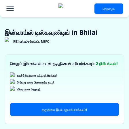
உள்நுழைவு
இன்வாய்ஸ் டிஸ்கவுண்டிங் in Bhilai
RBI பதிவுசெய்யப்பட்ட NBFC
வெறும் இல் உங்கள் கடன் தகுதியைச் சரிபார்க்கவும்
2 நிமிடங்கள்!
கவர்ச்சிகரமான வட்டி விகிதங்கள்
5 கோடி வரை பிணையற்ற கடன்
விரைவான அனுமதி
தகுதியை இப்போது சரிபார்க்கவும்!