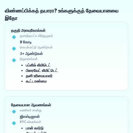
விண்ணப்பிக்கத் தயாரா? உங்களுக்குத் தேவையானவை
இதோ
தகுதி அளவுகோல்கள்
குறைந்தபட்ச விற்றுமுதல்
₹3 கோடி
செயல்பாட்டு ஆண்டுகள்
3+ ஆண்டுகள்
நிறுவனங்கள்
பப்ளிக் லிமிடெட்
பிரைவேட் லிமிட்டெட்
தனி உரிமையாளர்
கூட்டாண்மை
தேவையான ஆவணங்கள்
வணிகச் சான்று
ஜிஎஸ்டிஐஎன்
KYC விவரங்கள்
பான் கார்டு