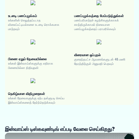
உடனடி பணப்புழக்கம்
பணப்புழக்கத்தை மேம்படுத்துங்கள்
உங்களின் செலுத்தப்படாத
பணப்பரிமாற்றச் சுழற்சிகளுக்காகக்
விலைப்பட்டியல்களை உடனடி ரொக்கமாக
காத்திருக்காமல் நிலையான
மாற்றவும்
பணப்புழக்கத்தைப் பராமரிக்கவும்
விரைவான ஒப்புதல்
பிணை ஏதும் தேவையில்லை
குறைந்தபட்ச ஆவணங்களுடன் 48 மணி
உங்கள் இன்வாய்ஸ்களுக்கு எதிராக
நேரத்திற்குள் அனுமதி பெறவும்
பிணையில்லா நிதியுதவி
நெகிழ்வான விதிமுறைகள்
உங்கள் தேவைகளுக்கு ஏற்ப தள்ளுபடி செய்ய
இன்வாய்ஸ்களைத் தேர்ந்தெடுக்கவும்
இன்வாய்ஸ் டிஸ்கவுண்டிங் எப்படி வேலை செய்கிறது?