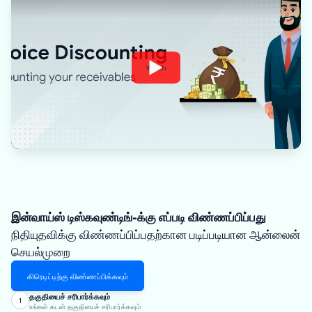
Watch
இன்வாய்ஸ் டிஸ்கவுண்டிங்-க்கு எப்படி விண்ணப்பிப்பது
நிதியுதவிக்கு விண்ணப்பிப்பதற்கான படிப்படியான ஆன்லைன்
செயல்முறை
கிரெடிட்டிற்கு விண்ணப்பிக்கவும்
தகுதியைச் சரிபார்க்கவும்
1
உங்கள் கடன் தகுதியைச் சரிபார்க்கவும்