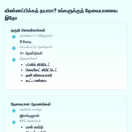
விண்ணப்பிக்கத் தயாரா? உங்களுக்குத் தேவையானவை
இதோ
தகுதி அளவுகோல்கள்
குறைந்தபட்ச விற்றுமுதல்
₹3 கோடி
செயல்பாட்டு ஆண்டுகள்
3+ ஆண்டுகள்
நிறுவனங்கள்
பப்ளிக் லிமிடெட்
பிரைவேட் லிமிட்டெட்
தனி உரிமையாளர்
கூட்டாண்மை
தேவையான ஆவணங்கள்
வணிகச் சான்று
ஜிஎஸ்டிஐஎன்
KYC விவரங்கள்
பான் கார்டு