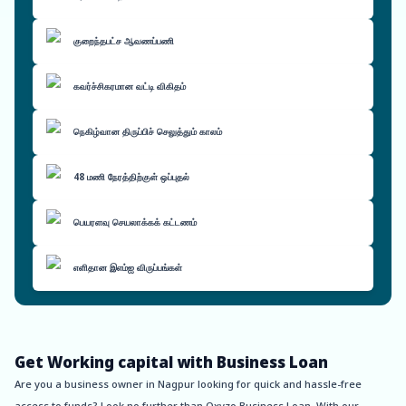
குறைந்தபட்ச ஆவணப்பணி
கவர்ச்சிகரமான வட்டி விகிதம்
நெகிழ்வான திருப்பிச் செலுத்தும் காலம்
48 மணி நேரத்திற்குள் ஒப்புதல்
பெயரளவு செயலாக்கக் கட்டணம்
எளிதான இஎம்ஐ விருப்பங்கள்
Get Working capital with Business Loan
Are you a business owner in Nagpur looking for quick and hassle-free
access to funds? Look no further than Oxyzo Business Loan. With our