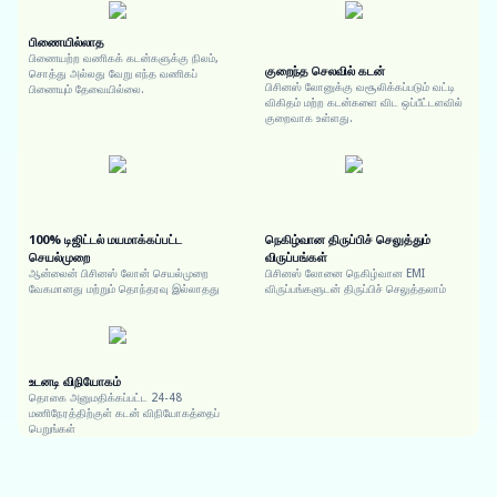
பிணையில்லாத
பிணையற்ற வணிகக் கடன்களுக்கு நிலம்,
குறைந்த செலவில் கடன்
சொத்து அல்லது வேறு எந்த வணிகப்
பிசினஸ் லோனுக்கு வசூலிக்கப்படும் வட்டி
பிணையும் தேவையில்லை.
விகிதம் மற்ற கடன்களை விட ஒப்பீட்டளவில்
குறைவாக உள்ளது.
100% டிஜிட்டல் மயமாக்கப்பட்ட
நெகிழ்வான திருப்பிச் செலுத்தும்
செயல்முறை
விருப்பங்கள்
ஆன்லைன் பிசினஸ் லோன் செயல்முறை
பிசினஸ் லோனை நெகிழ்வான EMI
வேகமானது மற்றும் தொந்தரவு இல்லாதது
விருப்பங்களுடன் திருப்பிச் செலுத்தலாம்
உடனடி விநியோகம்
தொகை அனுமதிக்கப்பட்ட 24-48
மணிநேரத்திற்குள் கடன் விநியோகத்தைப்
பெறுங்கள்