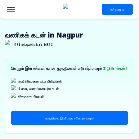
உள்நுழைவு
வணிகக் கடன் in Nagpur
RBI பதிவுசெய்யப்பட்ட NBFC
வெறும் இல் உங்கள் கடன் தகுதியைச் சரிபார்க்கவும்
2 நிமிடங்கள்!
கவர்ச்சிகரமான வட்டி விகிதங்கள்
5 கோடி வரை பிணையற்ற கடன்
விரைவான அனுமதி
தகுதியை இப்போது சரிபார்க்கவும்!