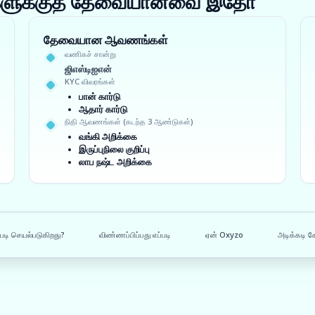
ங்களுக்குத் தேவையானவை இதோ
தேவையான ஆவணங்கள்
வணிகச் சான்று
ஜிஎஸ்டிஐஎன்
KYC விவரங்கள்
பான் கார்டு
ஆதார் கார்டு
நிதி ஆவணங்கள் (கடந்த 3 ஆண்டுகள்)
வங்கி அறிக்கை
இருப்புநிலை குறிப்பு
லாப நஷ்ட அறிக்கை
படி செயல்படுகிறது?
விண்ணப்பிப்பது எப்படி
ஏன் Oxyzo
அடிக்கடி க