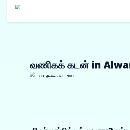
எங்களின் தயாரி
கொள்முதல் நி
வணிகக் கடன் in Alwa
ஒர்க் ஆர்டர் ப
இன்வாய்ஸ் டிஸ்
RBI பதிவுசெய்யப்பட்ட NBFC
விற்பனையாளர் 