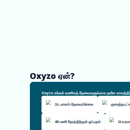
Oxyzo ஏன்?
Oxyzo உங்கள் வணிகத் தேவைகளுக்காக நவீன காலத்திற்கே
அடமானம் தேவையில்லை
குறைந்தபட
48 மணி நேரத்திற்குள் ஒப்புதல்
பெயரளவ