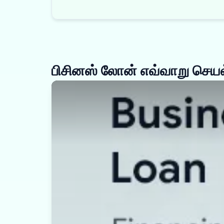
பிசினஸ் லோன் எவ்வாறு செயல