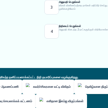
அனுமதி பெறுங்கள்
உங்கள் விண்ணப்பத்தை நாங்கள் மதிப்பீடு செய
3
முன்மொழிவோம்
நிதியைப் பெறுங்கள்
அனுமதி கிடைத்த 2 நாட்களுக்குள் விநியோகங்க
4
ற்ற தனிப்பயனாக்கப்பட்ட நிதி தயாரிப்புகளை வழங்குகிறது.
்ச ஆவணப்பணி
கவர்ச்சிகரமான வட்டி விகிதம்
நெகிழ்வான திருப்
ு செயலாக்கக் கட்டணம்
எளிதான இஎம்ஐ விருப்பங்கள்