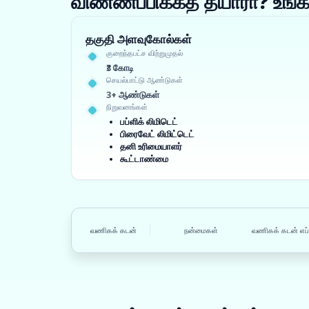
விண்ணப்பிக்கத் தயாரா? உ
தகுதி அளவுகோல்கள்
குறைந்தபட்ச விற்றுமுதல்
₹3 கோடி
செயல்பாட்டு ஆண்டுகள்
3+ ஆண்டுகள்
நிறுவனங்கள்
பப்ளிக் லிமிடெட்
பிரைவேட் லிமிட்டெட்
தனி உரிமையாளர்
கூட்டாண்மை
வணிகக் கடன்
நன்மைகள்
வணிகக் கடன் எப்