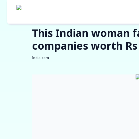
This Indian woman f
எங்களின் தயாரி
companies worth Rs 
India.com
கொள்முதல் நி
ஒர்க் ஆர்டர் ப
இன்வாய்ஸ் டிஸ்
விற்பனையாளர் 