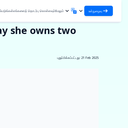
்படுங்கள்
எங்களைத் தொடர்பு கொள்ளவும்
மேலும்
உள்நுழைவு
day she owns two
உள்நுழைவு
English
मराठी
உங்கள் கடன்கள் மற்றும் நிறுவனங்களை அணுகவும்
English
Marathi
DSA-ஆக உள்நுழையவும்
हिन्दी
বাংলা
உங்கள் வாடிக்கையாளர்களை நிர்வகிப்பதற்கான அணுகல்
Hindi
Bengali
புதுப்பிக்கப்பட்டது
:
21 Feb 2025
ગુજરાતી
ਪੰਜਾਬੀ
்கள்
Gujarati
Punjabi
ல்துறை
ଓଡ଼ିଆ
ಕನ್ನಡ
Oriya
Kannada
உபகரணங்கள்
தமிழ்
മലയാളം
✓
சிறிய
Tamil
Malayalam
తెలుగు
Telugu