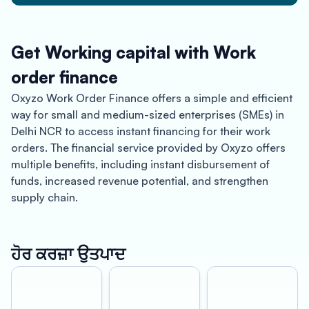
Get Working capital with Work
order finance
Oxyzo Work Order Finance offers a simple and efficient
way for small and medium-sized enterprises (SMEs) in
Delhi NCR to access instant financing for their work
orders. The financial service provided by Oxyzo offers
multiple benefits, including instant disbursement of
funds, increased revenue potential, and strengthen
supply chain.
About Delhi NCR:
Delhi NCR (National Capital Region) is a sprawling
ਹੋਰ ਕਰਜ਼ਾ ਉਤਪਾਦ
metropolitan area that includes Delhi and its
surrounding areas, such as Gurgaon, Noida, Faridabad,
and Ghaziabad. The region is a hub of economic and