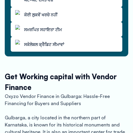
ਕੋਈ ਲੁਕਵੇਂ ਖਰਚੇ ਨਹੀਂ
ਸਮਰਪਿਤ ਸਹਾਇਤਾ ਟੀਮ
ਸਕੇਲੇਬਲ ਕ੍ਰੈਡਿਟ ਸੀਮਾਵਾਂ
Get Working capital with Vendor
Finance
Oxyzo Vendor Finance in Gulbarga: Hassle-Free
Financing for Buyers and Suppliers
Gulbarga, a city located in the northern part of
Karnataka, is known for its historical monuments and
cultural heritage. It is also an important center for trade