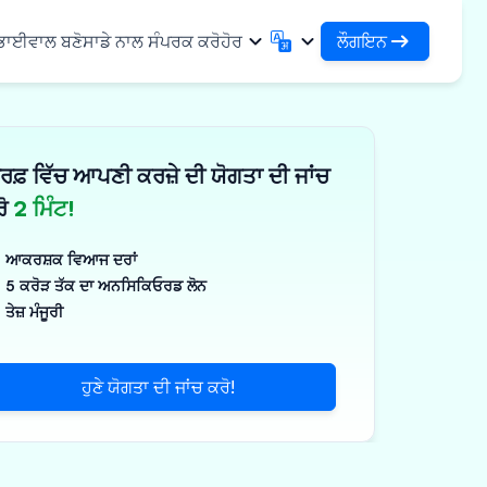
ਲੌਗਇਨ
 ਭਾਈਵਾਲ ਬਣੋ
ਸਾਡੇ ਨਾਲ ਸੰਪਰਕ ਕਰੋ
ਹੋਰ
ਲੌਗਇਨ
English
मराठी
ਆਪਣੇ ਕਰਜ਼ਿਆਂ ਅਤੇ ਸੰਸਥਾਵਾਂ ਤੱਕ ਪਹੁੰਚ ਕਰੋ
English
Marathi
ਰਫ਼ ਵਿੱਚ ਆਪਣੀ ਕਰਜ਼ੇ ਦੀ ਯੋਗਤਾ ਦੀ ਜਾਂਚ
DSA ਵਜੋਂ ਲੌਗਇਨ ਕਰੋ
हिन्दी
বাংলা
ਢਾਂਚਾ
ਆਪਣੇ ਗਾਹਕਾਂ ਦੇ ਪ੍ਰਬੰਧਨ ਲਈ ਪਹੁੰਚ
Hindi
Bengali
ਰੋ
2 ਮਿੰਟ!
ગુજરાતી
ਪੰਜਾਬੀ
ਸ ਸਾਂਝਾ ਕਰੋ
✓
 ਭਾਈਵਾਲ
Gujarati
Punjabi
ਆਕਰਸ਼ਕ ਵਿਆਜ ਦਰਾਂ
ਲੀਮਰ ਅਤੇ ਉਦਯੋਗਿਕ
ଓଡ଼ିଆ
ಕನ್ನಡ
5 ਕਰੋੜ ਤੱਕ ਦਾ ਅਨਸਿਕਿਓਰਡ ਲੋਨ
Oriya
Kannada
ਤੇਜ਼ ਮੰਜੂਰੀ
ਊਟੀਕਲ ਅਤੇ ਮੈਡੀਕਲ
தமிழ்
മലയാളം
Tamil
Malayalam
ਲਰ ਅਤੇ ਛੋਟੇ ਉਪਕਰਣ
తెలుగు
ਹੁਣੇ ਯੋਗਤਾ ਦੀ ਜਾਂਚ ਕਰੋ!
ਪक੍ਰਮ
Telugu