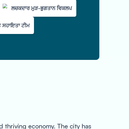
ਲਚਕਦਾਰ ਮੁੜ-ਭੁਗਤਾਨ ਵਿਕਲਪ
 ਸਹਾਇਤਾ ਟੀਮ
nd thriving economy. The city has