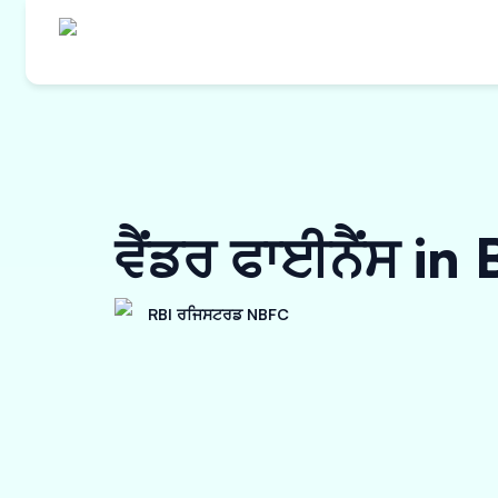
ਵੈਂਡਰ ਫਾਈਨੈਂਸ i
RBI ਰਜਿਸਟਰਡ NBFC