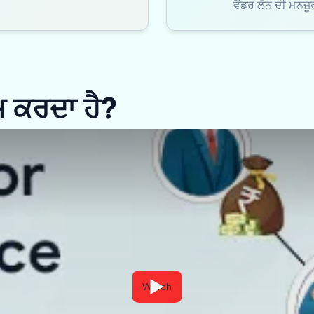
ਵੈਂਡਰ ਲੋਨ ਦੀ ਮਨਜ਼
ੰਮ ਕਰਦਾ ਹੈ?
Watch