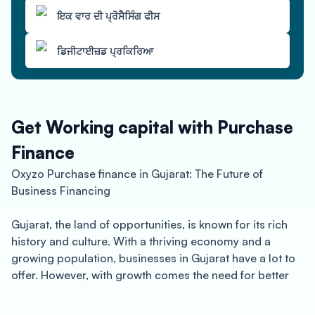
ਇਕ ਵਾਰ ਦੀ ਪ੍ਰੋਸੈਸਿੰਗ ਫੀਸ
ਡਿਜੀਟਾਈਜ਼ਡ ਪ੍ਰਕਿਰਿਆ
Get Working capital with Purchase
Finance
Oxyzo Purchase finance in Gujarat: The Future of
Business Financing
Gujarat, the land of opportunities, is known for its rich
history and culture. With a thriving economy and a
growing population, businesses in Gujarat have a lot to
offer. However, with growth comes the need for better
financial solutions. Oxyzo understands this need and
presents to you the Oxyzo Purchase finance in Gujarat.