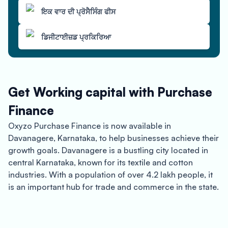
ਇਕ ਵਾਰ ਦੀ ਪ੍ਰੋਸੈਸਿੰਗ ਫੀਸ
ਡਿਜੀਟਾਈਜ਼ਡ ਪ੍ਰਕਿਰਿਆ
Get Working capital with Purchase
Finance
Oxyzo Purchase Finance is now available in
Davanagere, Karnataka, to help businesses achieve their
growth goals. Davanagere is a bustling city located in
central Karnataka, known for its textile and cotton
industries. With a population of over 4.2 lakh people, it
is an important hub for trade and commerce in the state.
Oxyzo Purchase Finance provides businesses with a
hassle-free and simplified digital process to access