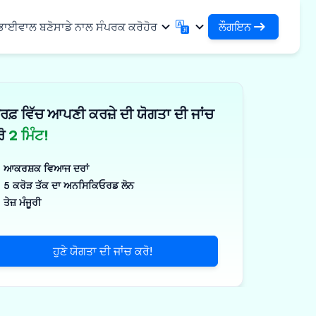
ਲੌਗਇਨ
 ਭਾਈਵਾਲ ਬਣੋ
ਸਾਡੇ ਨਾਲ ਸੰਪਰਕ ਕਰੋ
ਹੋਰ
ਲੌਗਇਨ
English
मराठी
ਆਪਣੇ ਕਰਜ਼ਿਆਂ ਅਤੇ ਸੰਸਥਾਵਾਂ ਤੱਕ ਪਹੁੰਚ ਕਰੋ
English
Marathi
ਰਫ਼ ਵਿੱਚ ਆਪਣੀ ਕਰਜ਼ੇ ਦੀ ਯੋਗਤਾ ਦੀ ਜਾਂਚ
DSA ਵਜੋਂ ਲੌਗਇਨ ਕਰੋ
हिन्दी
বাংলা
ਢਾਂਚਾ
ਆਪਣੇ ਗਾਹਕਾਂ ਦੇ ਪ੍ਰਬੰਧਨ ਲਈ ਪਹੁੰਚ
Hindi
Bengali
ਰੋ
2 ਮਿੰਟ!
ગુજરાતી
ਪੰਜਾਬੀ
ਸ ਸਾਂਝਾ ਕਰੋ
✓
 ਭਾਈਵਾਲ
Gujarati
Punjabi
ਆਕਰਸ਼ਕ ਵਿਆਜ ਦਰਾਂ
ਲੀਮਰ ਅਤੇ ਉਦਯੋਗਿਕ
ଓଡ଼ିଆ
ಕನ್ನಡ
5 ਕਰੋੜ ਤੱਕ ਦਾ ਅਨਸਿਕਿਓਰਡ ਲੋਨ
Oriya
Kannada
ਤੇਜ਼ ਮੰਜੂਰੀ
ਊਟੀਕਲ ਅਤੇ ਮੈਡੀਕਲ
தமிழ்
മലയാളം
Tamil
Malayalam
ਲਰ ਅਤੇ ਛੋਟੇ ਉਪਕਰਣ
తెలుగు
ਹੁਣੇ ਯੋਗਤਾ ਦੀ ਜਾਂਚ ਕਰੋ!
ਪक੍ਰਮ
Telugu