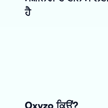
ਹੈ
Oxyzo ਕਿਉਂ?