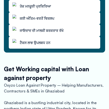
ਤੇਜ਼ ਮਨਜ਼ੂਰੀ ਪ੍ਰਕਿਰਿਆ
ਕਈ ਅੰਤਿਮ-ਵਰਤੋਂ ਵਿਕਲਪ
ਜਾਇਦਾਦ ਦੀ ਮਾਲਕੀ ਬਰਕਰਾਰ ਰੱਖੋ
ਟੈਕਸ ਲਾਭ ਉਪਲਬਧ ਹਨ
Get Working capital with Loan
against property
Oxyzo Loan Against Property – Helping Manufacturers,
Contractors & SMEs in Ghaziabad
Ghaziabad is a bustling industrial city, located in the
northern Indian state of Uttar Pradesh. Known for its