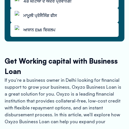
48 ਘੰਟਿਆਂ ਦੇ ਅੰਦਰ ਪ੍ਰਵਾਨਗੀ
ਮਾਮੂਲੀ ਪ੍ਰੋਸੈਸਿੰਗ ਫੀਸ
ਆਸਾਨ EMI ਵਿਕਲਪ
Get Working capital with Business
Loan
If you’re a business owner in Delhi looking for financial
support to grow your business, Oxyzo Business Loan is
a great solution for you. Oxyzo is a leading financial
institution that provides collateral-free, low-cost credit
with flexible repayment options, and an instant
disbursement process. In this article, we’ll explore how
Oxyzo Business Loan can help you expand your
business in Delhi and take advantage of the city’s