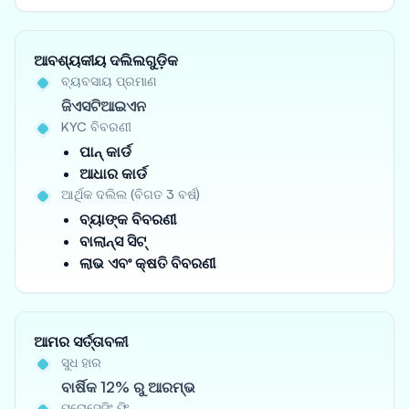
ଆବଶ୍ୟକୀୟ ଦଲିଲଗୁଡ଼ିକ
ବ୍ୟବସାୟ ପ୍ରମାଣ
ଜିଏସଟିଆଇଏନ
KYC ବିବରଣୀ
ପାନ୍ କାର୍ଡ
ଆଧାର କାର୍ଡ
ଆର୍ଥିକ ଦଲିଲ (ବିଗତ 3 ବର୍ଷ)
ବ୍ୟାଙ୍କ ବିବରଣୀ
ବାଲାନ୍ସ ସିଟ୍
ଲାଭ ଏବଂ କ୍ଷତି ବିବରଣୀ
ଆମର ସର୍ତ୍ତାବଳୀ
ସୁଧ ହାର
ବାର୍ଷିକ 12% ରୁ ଆରମ୍ଭ
ପ୍ରୋସେସିଂ ଫି