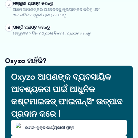
ମଞ୍ଜୁରୀ ପ୍ରାପ୍ତ କରନ୍ତୁ
3
ଆମେ ଆପଣଙ୍କର ଆବେଦନକୁ ମୂଲ୍ୟାଙ୍କନ କରିବୁ ଏବଂ
ଏକ ଉଚିତ ମଞ୍ଜୁରୀ ପ୍ରସ୍ତାବ ଦେବୁ
ପାଣ୍ଠି ପ୍ରାପ୍ତ କରନ୍ତୁ
4
ମଞ୍ଜୁରୀର ୨ ଦିନ ମଧ୍ୟରେ ବିତରଣ ପ୍ରାପ୍ତ କରନ୍ତୁ
Oxyzo କାହିଁକି?
Oxyzo ଆପଣଙ୍କ ବ୍ୟବସାୟିକ
ଆବଶ୍ୟକତା ପାଇଁ ଆଧୁନିକ
କଷ୍ଟମାଇଜଡ୍ ଫାଇନାନ୍ସିଂ ଉତ୍ପାଦ
ପ୍ରଦାନ କରେ |
ଜାମିନ-ମୁକ୍ତ କାର୍ଯ୍ୟକାରୀ ପୁଞ୍ଜି