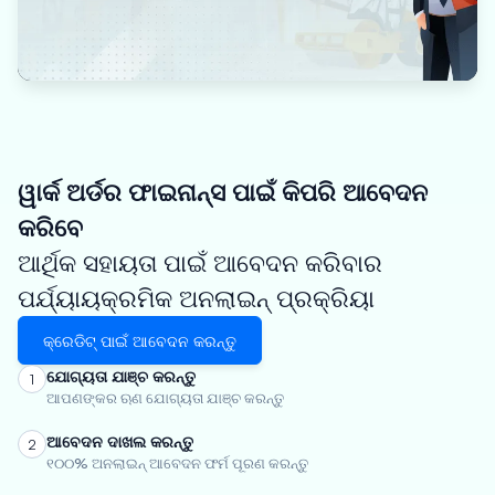
ୱାର୍କ ଅର୍ଡର ଫାଇନାନ୍ସ ପାଇଁ କିପରି ଆବେଦନ
କରିବେ
ଆର୍ଥିକ ସହାୟତା ପାଇଁ ଆବେଦନ କରିବାର
ପର୍ଯ୍ୟାୟକ୍ରମିକ ଅନଲାଇନ୍ ପ୍ରକ୍ରିୟା
କ୍ରେଡିଟ୍ ପାଇଁ ଆବେଦନ କରନ୍ତୁ
ଯୋଗ୍ୟତା ଯାଞ୍ଚ କରନ୍ତୁ
1
ଆପଣଙ୍କର ଋଣ ଯୋଗ୍ୟତା ଯାଞ୍ଚ କରନ୍ତୁ
ଆବେଦନ ଦାଖଲ କରନ୍ତୁ
2
୧୦୦% ଅନଲାଇନ୍ ଆବେଦନ ଫର୍ମ ପୂରଣ କରନ୍ତୁ