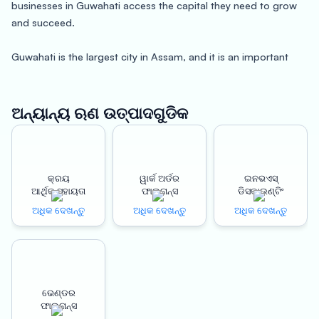
businesses in Guwahati access the capital they need to grow
and succeed.
Guwahati is the largest city in Assam, and it is an important
commercial and economic hub for the region. It is home to a
wide range of industries, including tourism, tea production,
and manufacturing. With our flexible finance solutions, we are
ଅନ୍ୟାନ୍ୟ ଋଣ ଉତ୍ପାଦଗୁଡିକ
able to support businesses across all industries and sectors,
providing access to the funds they need to keep their
operations running smoothly.
କ୍ରୟ
ୱାର୍କ ଅର୍ଡର
ଇନଭଏସ୍
ଆର୍ଥିକ ସହାୟତା
ଫାଇନାନ୍ସ
ଡିସକାଉଣ୍ଟିଂ
One of the biggest advantages of our finance solutions is the
instant disbursement of funds. We understand that businesses
ଅଧିକ ଦେଖନ୍ତୁ
ଅଧିକ ଦେଖନ୍ତୁ
ଅଧିକ ଦେଖନ୍ତୁ
in Guwahati often need funds urgently to cover unexpected
expenses or take advantage of new growth opportunities. With
our fast and efficient disbursement process, businesses can
get access to the funds they need within just a few days,
ଭେଣ୍ଡର
ensuring that they are never held back by a lack of available
ଫାଇନାନ୍ସ
capital.