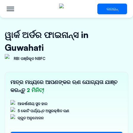
ଲଗଇନ୍
ୱାର୍କ ଅର୍ଡର ଫାଇନାନ୍ସ in
Guwahati
RBI ପଞ୍ଜିକୃତ NBFC
ମାତ୍ର ମଧ୍ୟରେ ଆପଣଙ୍କର ଋଣ ଯୋଗ୍ୟତା ଯାଞ୍ଚ
କରନ୍ତୁ
2 ମିନିଟ୍!
ଆକର୍ଷଣୀୟ ସୁଦ ହାର
5 କୋଟି ପର୍ଯ୍ୟନ୍ତ ଅସୁରକ୍ଷିତ ଋଣ
ଦ୍ରୁତ ଅନୁମୋଦନ