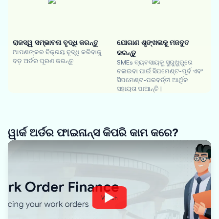
ରାଜସ୍ୱ ସମ୍ଭାବନା ବୃଦ୍ଧି କରନ୍ତୁ
ଯୋଗାଣ ଶୃଙ୍ଖଳାକୁ ମଜବୁତ
ଆପଣଙ୍କର ବିକ୍ରୟ ବୃଦ୍ଧି କରିବାକୁ
କରନ୍ତୁ
ବଡ଼ ଅର୍ଡର ପୂରଣ କରନ୍ତୁ
SMEs ବ୍ୟବସାୟକୁ ସୁରୁଖୁରୁରେ
ଚଳାଇବା ପାଇଁ ସିପମେଣ୍ଟ-ପୂର୍ବ ଏବଂ
ସିପମେଣ୍ଟ-ପରବର୍ତ୍ତୀ ଆର୍ଥିକ
ସହାୟତା ପାଆନ୍ତି |
ୱାର୍କ ଅର୍ଡର ଫାଇନାନ୍ସ କିପରି କାମ କରେ?
Watch