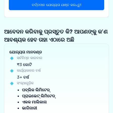
ବର୍ତ୍ତମାନ ଯୋଗ୍ୟତା ଯାଞ୍ଚ କରନ୍ତୁ!
ଆବେଦନ କରିବାକୁ ପ୍ରସ୍ତୁତ କି? ଆପଣଙ୍କୁ କ’ଣ
ଆବଶ୍ୟକ ହେବ ତାହା ଏଠାରେ ଅଛି
ଯୋଗ୍ୟତା ମାନଦଣ୍ଡ
ସର୍ବନିମ୍ନ କାରବାର
₹3 କୋଟି
କାର୍ଯ୍ୟକାଳର ବର୍ଷ
3+ ବର୍ଷ
ସଂସ୍ଥାଗୁଡ଼ିକ
ପବ୍ଲିକ ଲିମିଟେଡ୍
ପ୍ରାଇଭେଟ୍ ଲିମିଟେଡ୍
ଏକକ ମାଲିକାନା
ଭାଗିଦାରୀ