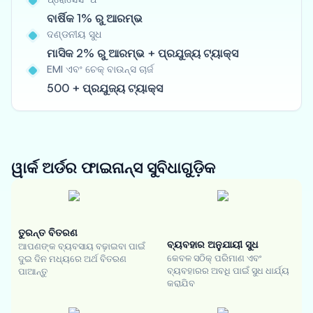
ବାର୍ଷିକ 1% ରୁ ଆରମ୍ଭ
ଦଣ୍ଡନୀୟ ସୁଧ
ମାସିକ 2% ରୁ ଆରମ୍ଭ + ପ୍ରଯୁଜ୍ୟ ଟ୍ୟାକ୍ସ
EMI ଏବଂ ଚେକ୍ ବାଉନ୍ସ ଚାର୍ଜ
500 + ପ୍ରଯୁଜ୍ୟ ଟ୍ୟାକ୍ସ
ୱାର୍କ ଅର୍ଡର ଫାଇନାନ୍ସ
ସୁବିଧାଗୁଡ଼ିକ
ତୁରନ୍ତ ବିତରଣ
ବ୍ୟବହାର ଅନୁଯାୟୀ ସୁଧ
ଆପଣଙ୍କ ବ୍ୟବସାୟ ବଢ଼ାଇବା ପାଇଁ
କେବଳ ସଠିକ୍ ପରିମାଣ ଏବଂ
ଦୁଇ ଦିନ ମଧ୍ୟରେ ଅର୍ଥ ବିତରଣ
ବ୍ୟବହାରର ଅବଧି ପାଇଁ ସୁଧ ଧାର୍ଯ୍ୟ
ପାଆନ୍ତୁ
କରାଯିବ