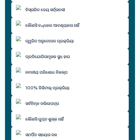
ବିସ୍ତାରିତ ଦେୟ ସର୍ତ୍ତାବଳୀ
କୌଣସି ବନ୍ଧକର ଆବଶ୍ୟକତା ନାହିଁ
ତ୍ୱରିତ ଅନୁମୋଦନ ପ୍ରକ୍ରିୟା
ପ୍ରତିଯୋଗିତାମୂଳକ ସୁଧ ହାର
ନମନୀୟ ପରିଶୋଧ ବିକଳ୍ପ
100% ଡିଜିଟାଲ୍ ପ୍ରକ୍ରିୟା
ସର୍ବନିମ୍ନ ଦଲିଲପତ୍ର
କୌଣସି ଗୁପ୍ତ ଶୁଳ୍କ ନାହିଁ
ସମର୍ପିତ ସହାୟତା ଦଳ