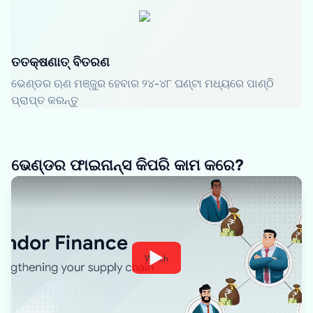
ତତକ୍ଷଣାତ୍ ବିତରଣ
ଭେଣ୍ଡର ଋଣ ମଞ୍ଜୁର ହେବାର ୨୪-୪୮ ଘଣ୍ଟା ମଧ୍ୟରେ ପାଣ୍ଠି
ପ୍ରାପ୍ତ କରନ୍ତୁ
ଭେଣ୍ଡର ଫାଇନାନ୍ସ କିପରି କାମ କରେ?
Watch