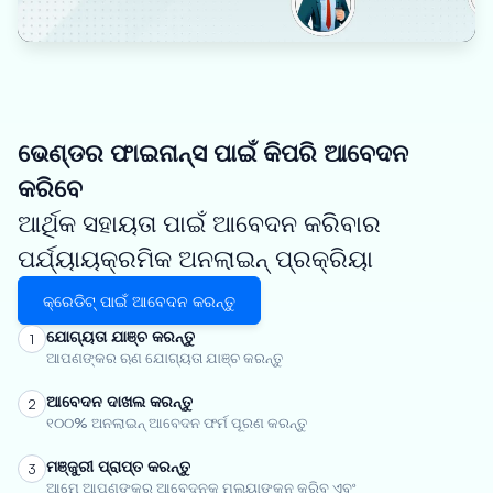
ଭେଣ୍ଡର ଫାଇନାନ୍ସ ପାଇଁ କିପରି ଆବେଦନ
କରିବେ
ଆର୍ଥିକ ସହାୟତା ପାଇଁ ଆବେଦନ କରିବାର
ପର୍ଯ୍ୟାୟକ୍ରମିକ ଅନଲାଇନ୍ ପ୍ରକ୍ରିୟା
କ୍ରେଡିଟ୍ ପାଇଁ ଆବେଦନ କରନ୍ତୁ
ଯୋଗ୍ୟତା ଯାଞ୍ଚ କରନ୍ତୁ
1
ଆପଣଙ୍କର ଋଣ ଯୋଗ୍ୟତା ଯାଞ୍ଚ କରନ୍ତୁ
ଆବେଦନ ଦାଖଲ କରନ୍ତୁ
2
୧୦୦% ଅନଲାଇନ୍ ଆବେଦନ ଫର୍ମ ପୂରଣ କରନ୍ତୁ
ମଞ୍ଜୁରୀ ପ୍ରାପ୍ତ କରନ୍ତୁ
3
ଆମେ ଆପଣଙ୍କର ଆବେଦନକୁ ମୂଲ୍ୟାଙ୍କନ କରିବୁ ଏବଂ