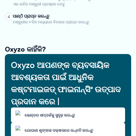
ଏକ ଉଚିତ ମଞ୍ଜୁରୀ ପ୍ରସ୍ତାବ ଦେବୁ
ପାଣ୍ଠି ପ୍ରାପ୍ତ କରନ୍ତୁ
4
ମଞ୍ଜୁରୀର ୨ ଦିନ ମଧ୍ୟରେ ବିତରଣ ପ୍ରାପ୍ତ କରନ୍ତୁ
Oxyzo କାହିଁକି?
Oxyzo ଆପଣଙ୍କ ବ୍ୟବସାୟିକ
ଆବଶ୍ୟକତା ପାଇଁ ଆଧୁନିକ
କଷ୍ଟମାଇଜଡ୍ ଫାଇନାନ୍ସିଂ ଉତ୍ପାଦ
ପ୍ରଦାନ କରେ |
ଭେଣ୍ଡର ସମ୍ପର୍କକୁ ସୁଦୃଢ଼ କରନ୍ତୁ
ଯୋଗାଣ ଶୃଙ୍ଖଳା ଦକ୍ଷତାରେ ଉନ୍ନତି କରନ୍ତୁ