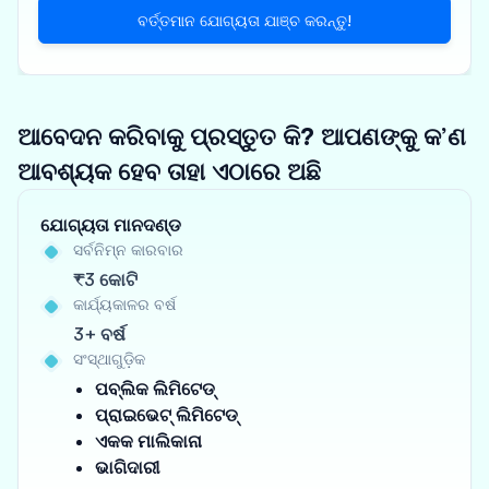
ବର୍ତ୍ତମାନ ଯୋଗ୍ୟତା ଯାଞ୍ଚ କରନ୍ତୁ!
ଆବେଦନ କରିବାକୁ ପ୍ରସ୍ତୁତ କି? ଆପଣଙ୍କୁ କ’ଣ
ଆବଶ୍ୟକ ହେବ ତାହା ଏଠାରେ ଅଛି
ଯୋଗ୍ୟତା ମାନଦଣ୍ଡ
ସର୍ବନିମ୍ନ କାରବାର
₹3 କୋଟି
କାର୍ଯ୍ୟକାଳର ବର୍ଷ
3+ ବର୍ଷ
ସଂସ୍ଥାଗୁଡ଼ିକ
ପବ୍ଲିକ ଲିମିଟେଡ୍
ପ୍ରାଇଭେଟ୍ ଲିମିଟେଡ୍
ଏକକ ମାଲିକାନା
ଭାଗିଦାରୀ