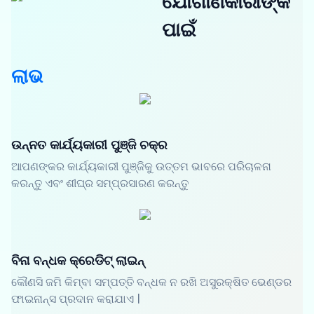
ଯୋଗାଣକାରୀଙ୍କ
ପାଇଁ
ଲାଭ
ଉନ୍ନତ କାର୍ଯ୍ୟକାରୀ ପୁଞ୍ଜି ଚକ୍ର
ଆପଣଙ୍କର କାର୍ଯ୍ୟକାରୀ ପୁଞ୍ଜିକୁ ଉତ୍ତମ ଭାବରେ ପରିଚାଳନା
କରନ୍ତୁ ଏବଂ ଶୀଘ୍ର ସମ୍ପ୍ରସାରଣ କରନ୍ତୁ
ବିନା ବନ୍ଧକ କ୍ରେଡିଟ୍ ଲାଇନ୍
କୌଣସି ଜମି କିମ୍ବା ସମ୍ପତ୍ତି ବନ୍ଧକ ନ ରଖି ଅସୁରକ୍ଷିତ ଭେଣ୍ଡର
ଫାଇନାନ୍ସ ପ୍ରଦାନ କରାଯାଏ |