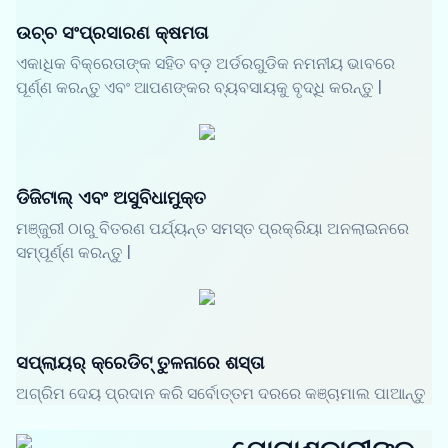
ଉଚ୍ଚ ସଂପ୍ରସାରଣ କ୍ଷମତା
ଏକାଧିକ ବିକ୍ରେତାଙ୍କ ସହିତ ବଡ଼ ଅର୍ଡରଗୁଡିକ ନମନୀୟ ଭାବରେ
ପୂର୍ଣ୍ଣ କରନ୍ତୁ ଏବଂ ଆପଣଙ୍କର ବ୍ୟବସାୟକୁ ବୃଦ୍ଧି କରନ୍ତୁ |
ଡିଜିଟାଲ୍ ଏବଂ ଅସୁବିଧାମୁକ୍ତ
ମଞ୍ଜୁରୀ ଠାରୁ ବିତରଣ ପର୍ଯ୍ୟନ୍ତ ସମସ୍ତ ପ୍ରକ୍ରିୟା ଅନଲାଇନରେ
ସମ୍ପୂର୍ଣ୍ଣ କରନ୍ତୁ |
ସପ୍ଲାୟର୍ କ୍ରେଡିଟ୍ ତୁଳନାରେ ଶସ୍ତା
ଅଗ୍ରିମ ଦେୟ ପ୍ରଦାନ କରି ସର୍ବୋତ୍ତମ ଦରରେ କଞ୍ଚାମାଲ ପାଆନ୍ତୁ