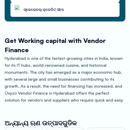
ସ୍କେଲେବଲ୍ କ୍ରେଡିଟ୍ ସୀମା
Get Working capital with Vendor
Finance
Hyderabad is one of the fastest-growing cities in India, known
for its IT hubs, world-renowned cuisine, and historical
monuments. The city has emerged as a major economic hub,
with several large and small businesses contributing to its
growth. As a result, the need for financing has increased, and
Oxyzo Vendor Finance in Hyderabad offers the perfect
solution for vendors and suppliers who require quick and easy
financing.
Oxyzo Vendor Finance offers several benefits for buyers,
ଅନ୍ୟାନ୍ୟ ଋଣ ଉତ୍ପାଦଗୁଡିକ
including high scalability, digital and hassle-free processes,