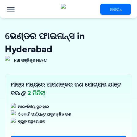
ଲଗଇନ୍
ଭେଣ୍ଡର ଫାଇନାନ୍ସ in
Hyderabad
RBI ପଞ୍ଜିକୃତ NBFC
ମାତ୍ର ମଧ୍ୟରେ ଆପଣଙ୍କର ଋଣ ଯୋଗ୍ୟତା ଯାଞ୍ଚ
କରନ୍ତୁ
2 ମିନିଟ୍!
ଆକର୍ଷଣୀୟ ସୁଦ ହାର
5 କୋଟି ପର୍ଯ୍ୟନ୍ତ ଅସୁରକ୍ଷିତ ଋଣ
ଦ୍ରୁତ ଅନୁମୋଦନ