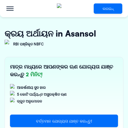
ଲଗଇନ୍
କ୍ରୟ ଅର୍ଥାୟନ in Asansol
RBI ପଞ୍ଜିକୃତ NBFC
ମାତ୍ର ମଧ୍ୟରେ ଆପଣଙ୍କର ଋଣ ଯୋଗ୍ୟତା ଯାଞ୍ଚ
କରନ୍ତୁ
2 ମିନିଟ୍!
ଆକର୍ଷଣୀୟ ସୁଦ ହାର
5 କୋଟି ପର୍ଯ୍ୟନ୍ତ ଅସୁରକ୍ଷିତ ଋଣ
ଦ୍ରୁତ ଅନୁମୋଦନ
ବର୍ତ୍ତମାନ ଯୋଗ୍ୟତା ଯାଞ୍ଚ କରନ୍ତୁ!