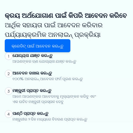
କ୍ରୟ ଅର୍ଥଯୋଗାଣ ପାଇଁ କିପରି ଆବେଦନ କରିବେ
ଆର୍ଥିକ ସହାୟତା ପାଇଁ ଆବେଦନ କରିବାର
ପର୍ଯ୍ୟାୟକ୍ରମିକ ଅନଲାଇନ୍ ପ୍ରକ୍ରିୟା
କ୍ରେଡିଟ୍ ପାଇଁ ଆବେଦନ କରନ୍ତୁ
ଯୋଗ୍ୟତା ଯାଞ୍ଚ କରନ୍ତୁ
1
ଆପଣଙ୍କର ଋଣ ଯୋଗ୍ୟତା ଯାଞ୍ଚ କରନ୍ତୁ
ଆବେଦନ ଦାଖଲ କରନ୍ତୁ
2
୧୦୦% ଅନଲାଇନ୍ ଆବେଦନ ଫର୍ମ ପୂରଣ କରନ୍ତୁ
ମଞ୍ଜୁରୀ ପ୍ରାପ୍ତ କରନ୍ତୁ
3
ଆମେ ଆପଣଙ୍କର ଆବେଦନକୁ ମୂଲ୍ୟାଙ୍କନ କରିବୁ ଏବଂ
ଏକ ଉଚିତ ମଞ୍ଜୁରୀ ପ୍ରସ୍ତାବ ଦେବୁ
ପାଣ୍ଠି ପ୍ରାପ୍ତ କରନ୍ତୁ
4
ମଞ୍ଜୁରୀର ୨ ଦିନ ମଧ୍ୟରେ ବିତରଣ ପ୍ରାପ୍ତ କରନ୍ତୁ