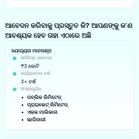
ଆବେଦନ କରିବାକୁ ପ୍ରସ୍ତୁତ କି? ଆପଣଙ୍କୁ କ’ଣ
ଆବଶ୍ୟକ ହେବ ତାହା ଏଠାରେ ଅଛି
ଯୋଗ୍ୟତା ମାନଦଣ୍ଡ
ସର୍ବନିମ୍ନ କାରବାର
₹3 କୋଟି
କାର୍ଯ୍ୟକାଳର ବର୍ଷ
3+ ବର୍ଷ
ସଂସ୍ଥାଗୁଡ଼ିକ
ପବ୍ଲିକ ଲିମିଟେଡ୍
ପ୍ରାଇଭେଟ୍ ଲିମିଟେଡ୍
ଏକକ ମାଲିକାନା
ଭାଗିଦାରୀ