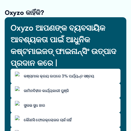
Oxyzo କାହିଁକି?
Oxyzo ଆପଣଙ୍କ ବ୍ୟବସାୟିକ
ଆବଶ୍ୟକତା ପାଇଁ ଆଧୁନିକ
କଷ୍ଟମାଇଜଡ୍ ଫାଇନାନ୍ସିଂ ଉତ୍ପାଦ
ପ୍ରଦାନ କରେ |
କଞ୍ଚାମାଲ କ୍ରୟ ଉପରେ 3% ପର୍ଯ୍ୟନ୍ତ ସଞ୍ଚୟ
ଜାମିନବିହୀନ କାର୍ଯ୍ୟକାରୀ ପୁଞ୍ଜି
ସୁଲଭ ସୁଧ ହାର
କୌଣସି ଫୋରକ୍ଲୋଜର ଚାର୍ଜ ନାହିଁ