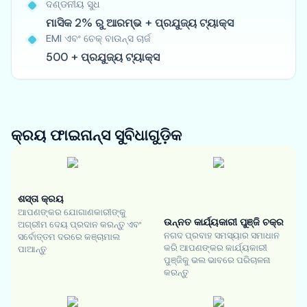
ଦଣ୍ଡନୀୟ ସୁଧ
ମାସିକ 2% ରୁ ଆରମ୍ଭ + ପ୍ରଯୁଜ୍ୟ ଟ୍ୟାକ୍ସ
EMI ଏବଂ ଚେକ୍ ବାଉନ୍ସ ଚାର୍ଜ
500 + ପ୍ରଯୁଜ୍ୟ ଟ୍ୟାକ୍ସ
କ୍ରୟ ଫାଇନାନ୍ସ
ସୁବିଧାଗୁଡ଼ିକ
ଶସ୍ତା କ୍ରୟ
ଆପଣଙ୍କର ଯୋଗାଣକାରୀଙ୍କୁ
ଉନ୍ନତ କାର୍ଯ୍ୟକାରୀ ପୁଞ୍ଜି ଚକ୍ର
ଅଗ୍ରୀମ ଦେୟ ପ୍ରଦାନ କରନ୍ତୁ ଏବଂ
ନଗଦ ପ୍ରବାହ ସମସ୍ୟାର ସମାଧାନ
ସର୍ବୋତ୍ତମ ଦରରେ କଞ୍ଚାମାଲ
କରି ଆପଣଙ୍କର କାର୍ଯ୍ୟକାରୀ
ପାଆନ୍ତୁ
ପୁଞ୍ଜିକୁ ଭଲ ଭାବରେ ପରିଚାଳନା
କରନ୍ତୁ