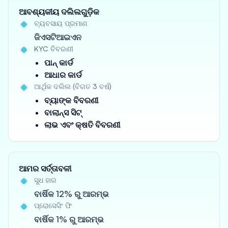
ଆବଶ୍ୟକୀୟ ଦଲିଲଗୁଡ଼ିକ
ବ୍ୟବସାୟ ପ୍ରମାଣ
ଜିଏସଟିଆଇଏନ
KYC ବିବରଣୀ
ପାନ୍ କାର୍ଡ
ଆଧାର କାର୍ଡ
ଆର୍ଥିକ ଦଲିଲ (ବିଗତ 3 ବର୍ଷ)
ବ୍ୟାଙ୍କ ବିବରଣୀ
ବାଲାନ୍ସ ସିଟ୍
ଲାଭ ଏବଂ କ୍ଷତି ବିବରଣୀ
ଆମର ସର୍ତ୍ତାବଳୀ
ସୁଧ ହାର
ବାର୍ଷିକ 12% ରୁ ଆରମ୍ଭ
ପ୍ରୋସେସିଂ ଫି
ବାର୍ଷିକ 1% ରୁ ଆରମ୍ଭ