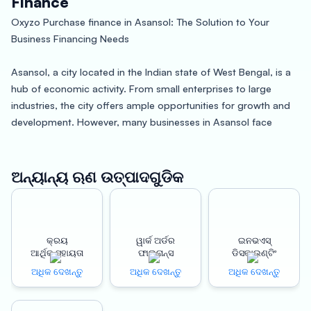
Finance
Oxyzo Purchase finance in Asansol: The Solution to Your
Business Financing Needs
Asansol, a city located in the Indian state of West Bengal, is a
hub of economic activity. From small enterprises to large
industries, the city offers ample opportunities for growth and
development. However, many businesses in Asansol face
financial challenges and often struggle to find the right
financing options. This is where Oxyzo Purchase finance
comes in.
ଅନ୍ୟାନ୍ୟ ଋଣ ଉତ୍ପାଦଗୁଡିକ
Oxyzo Purchase finance is a revolutionary financing solution
that offers businesses in Asansol a cheaper and easier way to
procure the necessary materials and supplies. With Oxyzo,
କ୍ରୟ
ୱାର୍କ ଅର୍ଡର
ଇନଭଏସ୍
ଆର୍ଥିକ ସହାୟତା
ଫାଇନାନ୍ସ
ଡିସକାଉଣ୍ଟିଂ
businesses can improve their working capital cycles, reduce
procurement costs and grow their revenue and profitability.
ଅଧିକ ଦେଖନ୍ତୁ
ଅଧିକ ଦେଖନ୍ତୁ
ଅଧିକ ଦେଖନ୍ତୁ
The best part about Oxyzo Purchase finance is that it is a