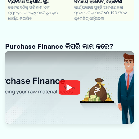
ବ୍ୟବହାର ଅନୁଯାୟୀ ସୁଧ
ନମନୀୟ କ୍ରେଡିଟ୍ ସର୍ତ୍ତାବଳୀ
କେବଳ ସଠିକ୍ ପରିମାଣ ଏବଂ
କାର୍ଯ୍ୟକାରୀ ପୁଞ୍ଜି ଆବଶ୍ୟକତା
ବ୍ୟବହାରର ଅବଧି ପାଇଁ ସୁଧ ହାର
ପୂରଣ କରିବା ପାଇଁ 60-120 ଦିନର
ଧାର୍ଯ୍ୟ କରାଯିବ
କ୍ରେଡିଟ୍ ସର୍ତ୍ତାବଳୀ
Purchase Finance କିପରି କାମ କରେ?
Watch