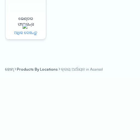
digital and simplified process, which means that businesses
can apply for it from the comfort of their own office.
ଭେଣ୍ଡର
Additionally, the loan is collateral-free, meaning that
ଫାଇନାନ୍ସ
businesses do not have to put up any assets as security.
ଅଧିକ ଦେଖନ୍ତୁ
Another major advantage of Oxyzo Purchase finance is that it
offers instant disbursement. Businesses can receive the funds
they need within a matter of hours, making it the perfect
solution for urgent financial needs. The interest rate for Oxyzo
ହୋମ୍
Products By Locations
କ୍ରୟ ଅର୍ଥାୟନ in Asansol
Purchase finance is based on usage, which means that
businesses only pay for what they use. Additionally, the loan
has a revolving credit facility, allowing businesses to withdraw
funds as and when they need them.
In conclusion, Oxyzo Purchase finance is the perfect solution
for businesses in Asansol looking to overcome financial
challenges and grow their revenue and profitability. With its
cheaper procurement, improved working capital cycles, digital
and simplified process, collateral-free line of credit, instant