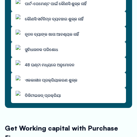
ପାର୍ଟ-ପେମେଣ୍ଟ ପାଇଁ କୌଣସି ଶୁଳ୍କ ନାହିଁ
କୌଣସି ସର୍ବନିମ୍ନ ବ୍ୟବହାର ଶୁଳ୍କ ନାହିଁ
ନୂତନ ବ୍ୟାଙ୍କ ଖାତା ଆବଶ୍ୟକ ନାହିଁ
ସୁବିଧାଜନକ ପରିଶୋଧ
48 ଘଣ୍ଟା ମଧ୍ୟରେ ଅନୁମୋଦନ
ଏକକାଳୀନ ପ୍ରକ୍ରିୟାକରଣ ଶୁଳ୍କ
ଡିଜିଟାଇଜଡ୍ ପ୍ରକ୍ରିୟା
Get Working capital with Purchase