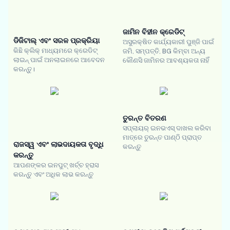
ଜାମିନ ବିହୀନ କ୍ରେଡିଟ୍
ଡିଜିଟାଲ୍ ଏବଂ ସରଳ ପ୍ରକ୍ରିୟା
ଅସୁରକ୍ଷିତ କାର୍ଯ୍ୟକାରୀ ପୁଞ୍ଜି ପାଇଁ
କିଛି କ୍ଲିକ୍ ମାଧ୍ୟମରେ କ୍ରେଡିଟ୍
ଜମି, ସମ୍ପତ୍ତି, BG କିମ୍ବା ଅନ୍ୟ
ଲାଇନ୍ ପାଇଁ ଅନଲାଇନରେ ଆବେଦନ
କୌଣସି ଜାମିନର ଆବଶ୍ୟକତା ନାହିଁ
କରନ୍ତୁ।
ତୁରନ୍ତ ବିତରଣ
ସପ୍ଲାୟର୍ ଇନଭଏସ୍ ଦାଖଲ କରିବା
ମାତ୍ରେ ତୁରନ୍ତ ପାଣ୍ଠି ପ୍ରାପ୍ତ
ରାଜସ୍ୱ ଏବଂ ଲାଭଦାୟକତା ବୃଦ୍ଧି
କରନ୍ତୁ
କରନ୍ତୁ
ଆପଣଙ୍କର ଇନପୁଟ୍ ଖର୍ଚ୍ଚ ହ୍ରାସ
କରନ୍ତୁ ଏବଂ ଅଧିକ ଲାଭ କରନ୍ତୁ