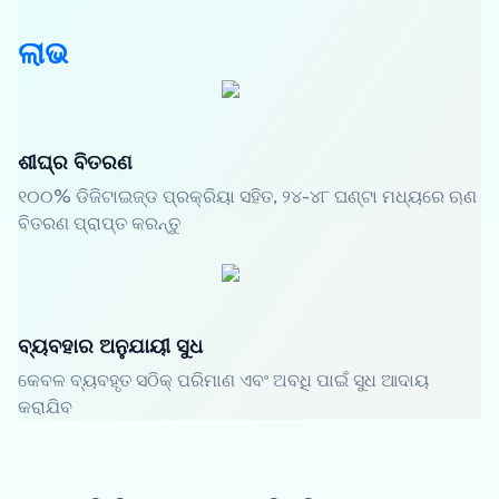
ଲାଭ
ଶୀଘ୍ର ବିତରଣ
୧୦୦% ଡିଜିଟାଇଜ୍ଡ ପ୍ରକ୍ରିୟା ସହିତ, ୨୪-୪୮ ଘଣ୍ଟା ମଧ୍ୟରେ ଋଣ
ବିତରଣ ପ୍ରାପ୍ତ କରନ୍ତୁ
ବ୍ୟବହାର ଅନୁଯାୟୀ ସୁଧ
କେବଳ ବ୍ୟବହୃତ ସଠିକ୍ ପରିମାଣ ଏବଂ ଅବଧି ପାଇଁ ସୁଧ ଆଦାୟ
କରାଯିବ