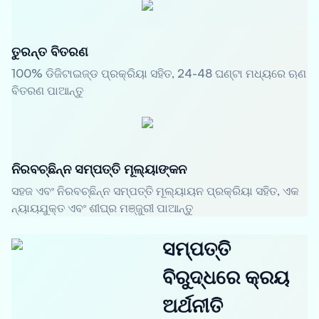
ତୁରନ୍ତ ବିତରଣ
100% ଡିଜିଟାଇଜ୍ଡ ପ୍ରକ୍ରିୟା ସହିତ, 24-48 ଘଣ୍ଟା ମଧ୍ୟରେ ଋଣ
ବିତରଣ ପାଆନ୍ତୁ
ନିରବଚ୍ଛିନ୍ନ ସମ୍ପତ୍ତି ମୂଲ୍ୟାଙ୍କନ
ସହଜ ଏବଂ ନିରବଚ୍ଛିନ୍ନ ସମ୍ପତ୍ତି ମୂଲ୍ୟାୟନ ପ୍ରକ୍ରିୟା ସହିତ, ଏକ
ନ୍ୟାୟଯୁକ୍ତ ଏବଂ ଶୀଘ୍ର ମଞ୍ଜୁରୀ ପାଆନ୍ତୁ
ସମ୍ପତ୍ତି
ବିରୁଦ୍ଧରେ କ୍ରୟ
ଅର୍ଥନୀତି