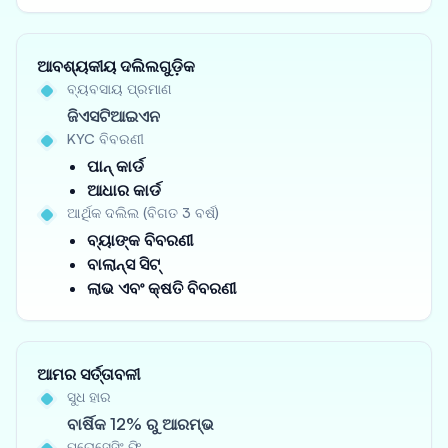
ଆବଶ୍ୟକୀୟ ଦଲିଲଗୁଡ଼ିକ
ବ୍ୟବସାୟ ପ୍ରମାଣ
ଜିଏସଟିଆଇଏନ
KYC ବିବରଣୀ
ପାନ୍ କାର୍ଡ
ଆଧାର କାର୍ଡ
ଆର୍ଥିକ ଦଲିଲ (ବିଗତ 3 ବର୍ଷ)
ବ୍ୟାଙ୍କ ବିବରଣୀ
ବାଲାନ୍ସ ସିଟ୍
ଲାଭ ଏବଂ କ୍ଷତି ବିବରଣୀ
ଆମର ସର୍ତ୍ତାବଳୀ
ସୁଧ ହାର
ବାର୍ଷିକ 12% ରୁ ଆରମ୍ଭ
ପ୍ରୋସେସିଂ ଫି