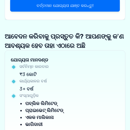
ବର୍ତ୍ତମାନ ଯୋଗ୍ୟତା ଯାଞ୍ଚ କରନ୍ତୁ!
ଆବେଦନ କରିବାକୁ ପ୍ରସ୍ତୁତ କି? ଆପଣଙ୍କୁ କ’ଣ
ଆବଶ୍ୟକ ହେବ ତାହା ଏଠାରେ ଅଛି
ଯୋଗ୍ୟତା ମାନଦଣ୍ଡ
ସର୍ବନିମ୍ନ କାରବାର
₹3 କୋଟି
କାର୍ଯ୍ୟକାଳର ବର୍ଷ
3+ ବର୍ଷ
ସଂସ୍ଥାଗୁଡ଼ିକ
ପବ୍ଲିକ ଲିମିଟେଡ୍
ପ୍ରାଇଭେଟ୍ ଲିମିଟେଡ୍
ଏକକ ମାଲିକାନା
ଭାଗିଦାରୀ