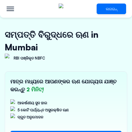
ଲଗଇନ୍
ସମ୍ପତ୍ତି ବିରୁଦ୍ଧରେ ଋଣ in
Mumbai
RBI ପଞ୍ଜିକୃତ NBFC
ମାତ୍ର ମଧ୍ୟରେ ଆପଣଙ୍କର ଋଣ ଯୋଗ୍ୟତା ଯାଞ୍ଚ
କରନ୍ତୁ
2 ମିନିଟ୍!
ଆକର୍ଷଣୀୟ ସୁଦ ହାର
5 କୋଟି ପର୍ଯ୍ୟନ୍ତ ଅସୁରକ୍ଷିତ ଋଣ
ଦ୍ରୁତ ଅନୁମୋଦନ