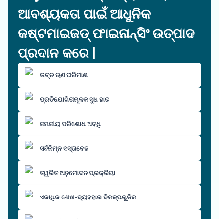
ଆବଶ୍ୟକତା ପାଇଁ ଆଧୁନିକ
କଷ୍ଟମାଇଜଡ୍ ଫାଇନାନ୍ସିଂ ଉତ୍ପାଦ
ପ୍ରଦାନ କରେ |
ଉଚ୍ଚ ଋଣ ପରିମାଣ
ପ୍ରତିଯୋଗିତାମୂଳକ ସୁଧ ହାର
ନମନୀୟ ପରିଶୋଧ ଅବଧି
ସର୍ବନିମ୍ନ ଦସ୍ତାବେଜ
ତ୍ୱରିତ ଅନୁମୋଦନ ପ୍ରକ୍ରିୟା
ଏକାଧିକ ଶେଷ-ବ୍ୟବହାର ବିକଳ୍ପଗୁଡିକ