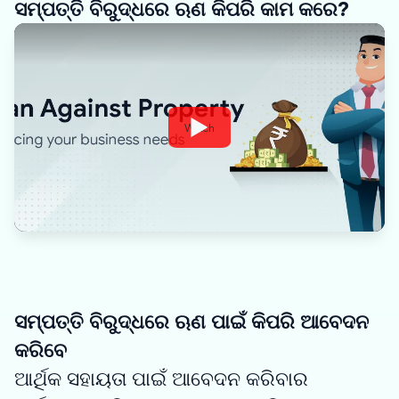
ସମ୍ପତ୍ତି ବିରୁଦ୍ଧରେ ଋଣ କିପରି କାମ କରେ?
Watch
ସମ୍ପତ୍ତି ବିରୁଦ୍ଧରେ ଋଣ ପାଇଁ କିପରି ଆବେଦନ
କରିବେ
ଆର୍ଥିକ ସହାୟତା ପାଇଁ ଆବେଦନ କରିବାର