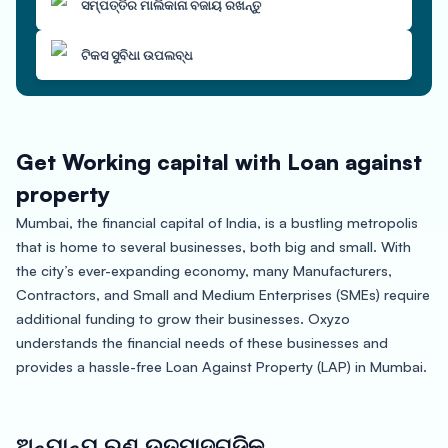
ସମ୍ପତ୍ତିର ମାଲିକାନା ବଜାୟ ରଖନ୍ତୁ
ଟିକସ ସୁବିଧା ଉପଲବ୍ଧ
Get Working capital with Loan against
property
Mumbai, the financial capital of India, is a bustling metropolis
that is home to several businesses, both big and small. With
the city’s ever-expanding economy, many Manufacturers,
Contractors, and Small and Medium Enterprises (SMEs) require
additional funding to grow their businesses. Oxyzo
understands the financial needs of these businesses and
provides a hassle-free Loan Against Property (LAP) in Mumbai.
Oxyzo’s LAP is an ideal financing solution for Manufacturers,
Contractors, and SMEs who own a property and require funds
ଅନ୍ୟାନ୍ୟ ଋଣ ଉତ୍ପାଦଗୁଡିକ