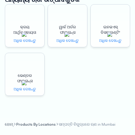
for their business needs. With Oxyzo’s LAP, borrowers can avail
of up to 150% LTV (Loan-to-Value) of their property’s value.
This means that they can receive a loan amount that is higher
than their property’s market value. The LAP interest rates
କ୍ରୟ
ୱାର୍କ ଅର୍ଡର
ଇନଭଏସ୍
ଆର୍ଥିକ ସହାୟତା
ଫାଇନାନ୍ସ
ଡିସକାଉଣ୍ଟିଂ
offered by Oxyzo are competitive and affordable, making it a
cost-effective way to finance their business.
ଅଧିକ ଦେଖନ୍ତୁ
ଅଧିକ ଦେଖନ୍ତୁ
ଅଧିକ ଦେଖନ୍ତୁ
Oxyzo’s LAP in Mumbai comes with a quick disbursal feature
that ensures the borrowers receive the funds within 24-48
hours of loan approval. This feature is especially helpful for
ଭେଣ୍ଡର
businesses that require urgent funding to cater to their
ଫାଇନାନ୍ସ
business needs.
ଅଧିକ ଦେଖନ୍ତୁ
Another significant advantage of Oxyzo’s LAP is its 100%
digitized process. With minimal documentation requirements,
borrowers can apply for a loan from the comfort of their
homes or offices. This feature saves a considerable amount of
ହୋମ୍
Products By Locations
ସମ୍ପତ୍ତି ବିରୁଦ୍ଧରେ ଋଣ in Mumbai
time and effort that would otherwise be spent on visiting the
lender’s office.