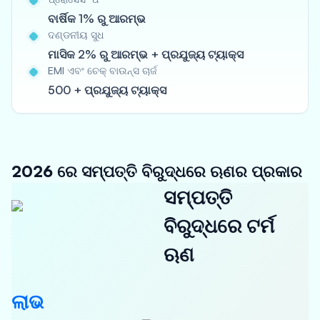
ବାର୍ଷିକ 1% ରୁ ଆରମ୍ଭ
ଦଣ୍ଡନୀୟ ସୁଧ
ମାସିକ 2% ରୁ ଆରମ୍ଭ + ପ୍ରଯୁଜ୍ୟ ଟ୍ୟାକ୍ସ
EMI ଏବଂ ଚେକ୍ ବାଉନ୍ସ ଚାର୍ଜ
500 + ପ୍ରଯୁଜ୍ୟ ଟ୍ୟାକ୍ସ
2026 ରେ ସମ୍ପତ୍ତି ବିରୁଦ୍ଧରେ ଋଣର ପ୍ରକାର
ସମ୍ପତ୍ତି
ବିରୁଦ୍ଧରେ ଟର୍ମ
ଋଣ
ଲାଭ