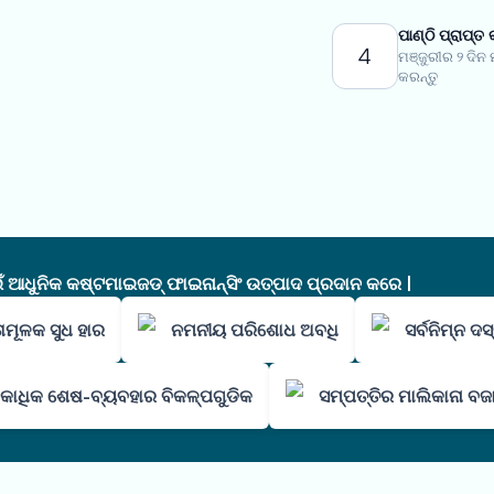
ପାଣ୍ଠି ପ୍ରାପ୍ତ 
4
ମଞ୍ଜୁରୀର ୨ ଦିନ
କରନ୍ତୁ
ଧୁନିକ କଷ୍ଟମାଇଜଡ୍ ଫାଇନାନ୍ସିଂ ଉତ୍ପାଦ ପ୍ରଦାନ କରେ |
ାମୂଳକ ସୁଧ ହାର
ନମନୀୟ ପରିଶୋଧ ଅବଧି
ସର୍ବନିମ୍ନ ଦ
କାଧିକ ଶେଷ-ବ୍ୟବହାର ବିକଳ୍ପଗୁଡିକ
ସମ୍ପତ୍ତିର ମାଲିକାନା ବଜ