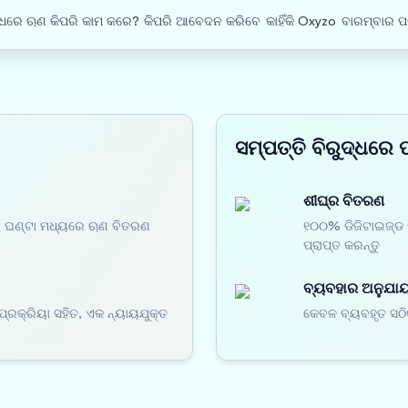
ଦ୍ଧରେ ଋଣ କିପରି କାମ କରେ?
କିପରି ଆବେଦନ କରିବେ
କାହିଁକି Oxyzo
ବାରମ୍ବାର ପ
ସମ୍ପତ୍ତି ବିରୁଦ୍ଧରେ 
ଶୀଘ୍ର ବିତରଣ
48 ଘଣ୍ଟା ମଧ୍ୟରେ ଋଣ ବିତରଣ
୧୦୦% ଡିଜିଟାଇଜ୍ଡ 
ପ୍ରାପ୍ତ କରନ୍ତୁ
ବ୍ୟବହାର ଅନୁଯାୟୀ
ପ୍ରକ୍ରିୟା ସହିତ, ଏକ ନ୍ୟାୟଯୁକ୍ତ
କେବଳ ବ୍ୟବହୃତ ସଠି