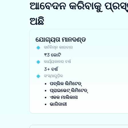
ଆବେଦନ କରିବାକୁ ପ୍ରସ୍
ଅଛି
ଯୋଗ୍ୟତା ମାନଦଣ୍ଡ
ସର୍ବନିମ୍ନ କାରବାର
₹3 କୋଟି
କାର୍ଯ୍ୟକାଳର ବର୍ଷ
3+ ବର୍ଷ
ସଂସ୍ଥାଗୁଡ଼ିକ
ପବ୍ଲିକ ଲିମିଟେଡ୍
ପ୍ରାଇଭେଟ୍ ଲିମିଟେଡ୍
ଏକକ ମାଲିକାନା
ଭାଗିଦାରୀ