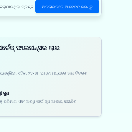
ଚରାଯାଉଥିବା ପ୍ରଶ୍ନ
ଅନଲାଇନରେ ଆବେଦନ କରନ୍ତୁ
ପର୍ଚେଜ୍ ଫାଇନାନ୍ସର ଲାଭ
ପ୍ରକ୍ରିୟା ସହିତ, ୨୪-୪୮ ଘଣ୍ଟା ମଧ୍ୟରେ ଋଣ ବିତରଣ
 ସୁଧ
କ୍ ପରିମାଣ ଏବଂ ଅବଧି ପାଇଁ ସୁଧ ଆଦାୟ କରାଯିବ