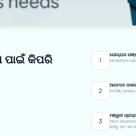
ଯୋଗ୍ୟତା ଯାଞ୍
 ପାଇଁ କିପରି
1
ଆପଣଙ୍କର ଋଣ ଯ
ଆବେଦନ ଦାଖଲ 
2
୧୦୦% ଅନଲାଇନ୍
ମଞ୍ଜୁରୀ ପ୍ରାପ୍
3
ଆମେ ଆପଣଙ୍କର
କରିବୁ ଏବଂ ଏକ ଉ