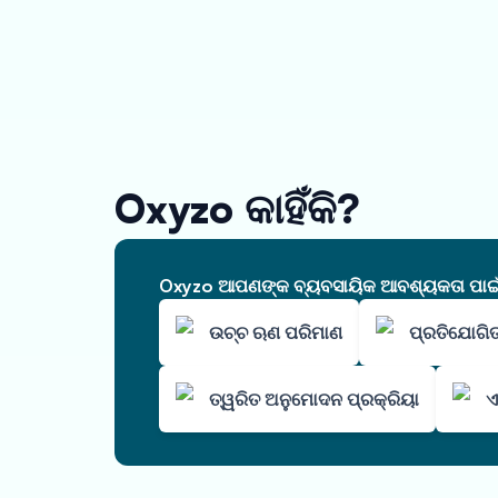
Oxyzo କାହିଁକି?
Oxyzo ଆପଣଙ୍କ ବ୍ୟବସାୟିକ ଆବଶ୍ୟକତା ପାଇଁ ଆ
ଉଚ୍ଚ ଋଣ ପରିମାଣ
ପ୍ରତିଯୋଗିତ
ତ୍ୱରିତ ଅନୁମୋଦନ ପ୍ରକ୍ରିୟା
ଏ