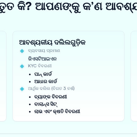
ତୁତ କି? ଆପଣଙ୍କୁ କ’ଣ ଆବଶ୍
ଆବଶ୍ୟକୀୟ ଦଲିଲଗୁଡ଼ିକ
ବ୍ୟବସାୟ ପ୍ରମାଣ
ଜିଏସଟିଆଇଏନ
KYC ବିବରଣୀ
ପାନ୍ କାର୍ଡ
ଆଧାର କାର୍ଡ
ଆର୍ଥିକ ଦଲିଲ (ବିଗତ 3 ବର୍ଷ)
ବ୍ୟାଙ୍କ ବିବରଣୀ
ବାଲାନ୍ସ ସିଟ୍
ଲାଭ ଏବଂ କ୍ଷତି ବିବରଣୀ