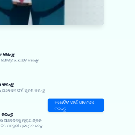
ଚ କରନ୍ତୁ
ୋଗ୍ୟତା ଯାଞ୍ଚ କରନ୍ତୁ
କରନ୍ତୁ
 ଆବେଦନ ଫର୍ମ ପୂରଣ କରନ୍ତୁ
କ୍ରେଡିଟ୍ ପାଇଁ ଆବେଦନ
କରନ୍ତୁ
ତ କରନ୍ତୁ
 ଆବେଦନକୁ ମୂଲ୍ୟାଙ୍କନ
ଚିତ ମଞ୍ଜୁରୀ ପ୍ରସ୍ତାବ ଦେବୁ