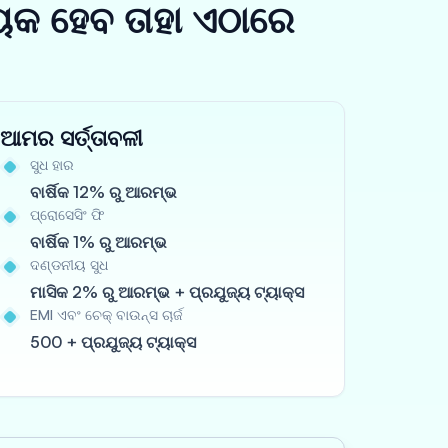
ୟକ ହେବ ତାହା ଏଠାରେ
ଆମର ସର୍ତ୍ତାବଳୀ
ସୁଧ ହାର
ବାର୍ଷିକ 12% ରୁ ଆରମ୍ଭ
ପ୍ରୋସେସିଂ ଫି
ବାର୍ଷିକ 1% ରୁ ଆରମ୍ଭ
ଦଣ୍ଡନୀୟ ସୁଧ
ମାସିକ 2% ରୁ ଆରମ୍ଭ + ପ୍ରଯୁଜ୍ୟ ଟ୍ୟାକ୍ସ
EMI ଏବଂ ଚେକ୍ ବାଉନ୍ସ ଚାର୍ଜ
500 + ପ୍ରଯୁଜ୍ୟ ଟ୍ୟାକ୍ସ