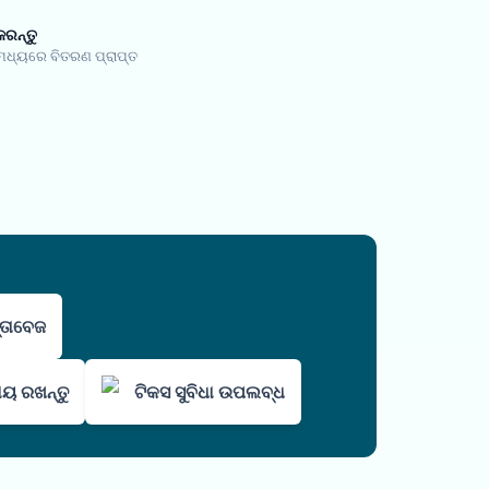
କରନ୍ତୁ
 ମଧ୍ୟରେ ବିତରଣ ପ୍ରାପ୍ତ
ସ୍ତାବେଜ
ାୟ ରଖନ୍ତୁ
ଟିକସ ସୁବିଧା ଉପଲବ୍ଧ