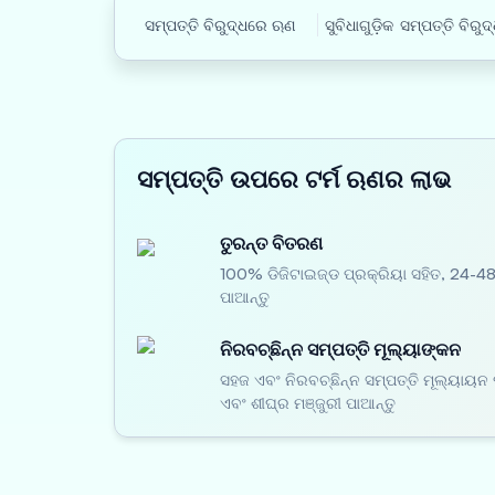
ସମ୍ପତ୍ତି ବିରୁଦ୍ଧରେ ଋଣ
ସୁବିଧାଗୁଡ଼ିକ
ସମ୍ପତ୍ତି ବିରୁ
ସମ୍ପତ୍ତି ଉପରେ ଟର୍ମ ଋଣର ଲାଭ
ତୁରନ୍ତ ବିତରଣ
100% ଡିଜିଟାଇଜ୍ଡ ପ୍ରକ୍ରିୟା ସହିତ, 24-
ପାଆନ୍ତୁ
ନିରବଚ୍ଛିନ୍ନ ସମ୍ପତ୍ତି ମୂଲ୍ୟାଙ୍କନ
ସହଜ ଏବଂ ନିରବଚ୍ଛିନ୍ନ ସମ୍ପତ୍ତି ମୂଲ୍ୟାୟନ 
ଏବଂ ଶୀଘ୍ର ମଞ୍ଜୁରୀ ପାଆନ୍ତୁ