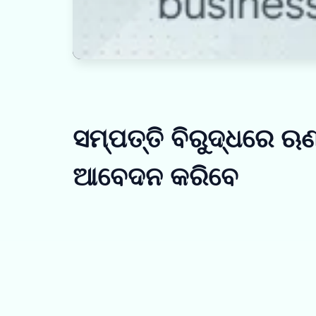
ସମ୍ପତ୍ତି ବିରୁଦ୍ଧରେ ଋଣ
ଆବେଦନ କରିବେ