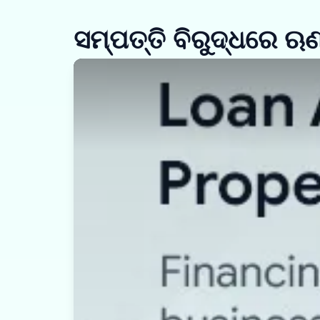
ସମ୍ପତ୍ତି ବିରୁଦ୍ଧରେ ଋ