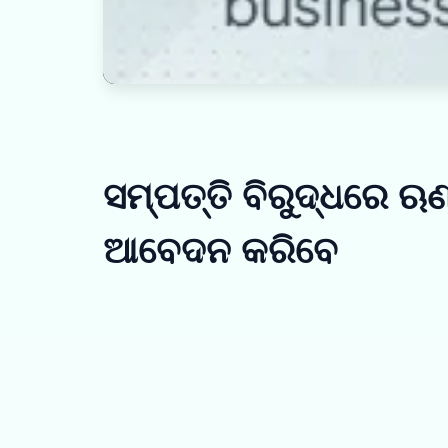
ସମ୍ପତ୍ତି ବିରୁଦ୍ଧରେ ଋଣ
ଆବେଦନ କରିବେ