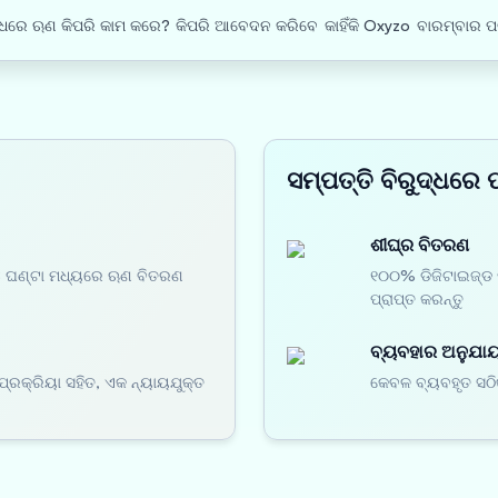
ଦ୍ଧରେ ଋଣ କିପରି କାମ କରେ?
କିପରି ଆବେଦନ କରିବେ
କାହିଁକି Oxyzo
ବାରମ୍ବାର ପ
ସମ୍ପତ୍ତି ବିରୁଦ୍ଧରେ 
ଶୀଘ୍ର ବିତରଣ
48 ଘଣ୍ଟା ମଧ୍ୟରେ ଋଣ ବିତରଣ
୧୦୦% ଡିଜିଟାଇଜ୍ଡ 
ପ୍ରାପ୍ତ କରନ୍ତୁ
ବ୍ୟବହାର ଅନୁଯାୟୀ
ପ୍ରକ୍ରିୟା ସହିତ, ଏକ ନ୍ୟାୟଯୁକ୍ତ
କେବଳ ବ୍ୟବହୃତ ସଠି