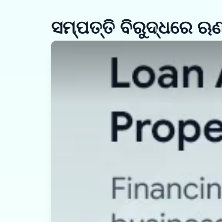
ସମ୍ପତ୍ତି ବିରୁଦ୍ଧରେ ଋ