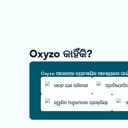
Oxyzo କାହିଁକି?
Oxyzo ଆପଣଙ୍କ ବ୍ୟବସାୟିକ ଆବଶ୍ୟକତା ପାଇଁ ଆ
ଉଚ୍ଚ ଋଣ ପରିମାଣ
ପ୍ରତିଯୋଗିତ
ତ୍ୱରିତ ଅନୁମୋଦନ ପ୍ରକ୍ରିୟା
ଏ