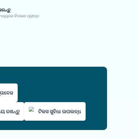
କରନ୍ତୁ
 ମଧ୍ୟରେ ବିତରଣ ପ୍ରାପ୍ତ
ସ୍ତାବେଜ
ାୟ ରଖନ୍ତୁ
ଟିକସ ସୁବିଧା ଉପଲବ୍ଧ