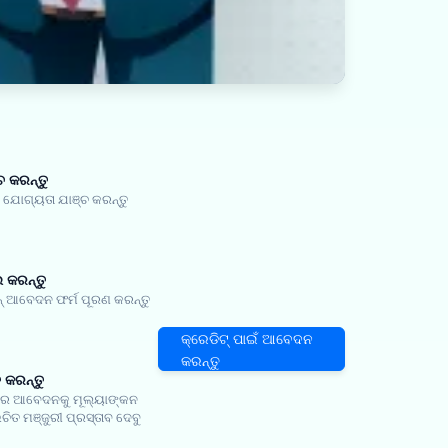
ଚ କରନ୍ତୁ
ୋଗ୍ୟତା ଯାଞ୍ଚ କରନ୍ତୁ
କରନ୍ତୁ
 ଆବେଦନ ଫର୍ମ ପୂରଣ କରନ୍ତୁ
କ୍ରେଡିଟ୍ ପାଇଁ ଆବେଦନ
କରନ୍ତୁ
ତ କରନ୍ତୁ
 ଆବେଦନକୁ ମୂଲ୍ୟାଙ୍କନ
ଚିତ ମଞ୍ଜୁରୀ ପ୍ରସ୍ତାବ ଦେବୁ