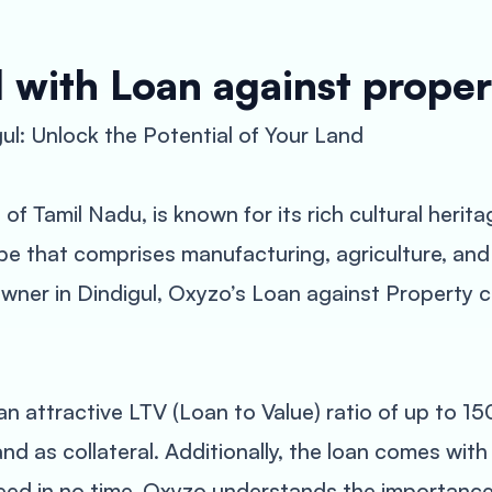
 with Loan against proper
ul: Unlock the Potential of Your Land
 of Tamil Nadu, is known for its rich cultural herit
e that comprises manufacturing, agriculture, and
wner in Dindigul, Oxyzo’s Loan against Property c
n attractive LTV (Loan to Value) ratio of up to 1
nd as collateral. Additionally, the loan comes with
eed in no time. Oxyzo understands the importance 