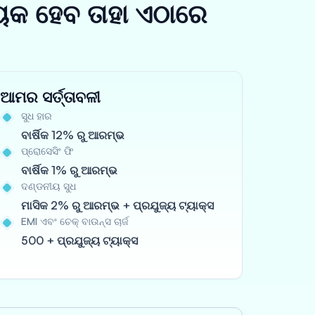
ୟକ ହେବ ତାହା ଏଠାରେ
ଆମର ସର୍ତ୍ତାବଳୀ
ସୁଧ ହାର
ବାର୍ଷିକ 12% ରୁ ଆରମ୍ଭ
ପ୍ରୋସେସିଂ ଫି
ବାର୍ଷିକ 1% ରୁ ଆରମ୍ଭ
ଦଣ୍ଡନୀୟ ସୁଧ
ମାସିକ 2% ରୁ ଆରମ୍ଭ + ପ୍ରଯୁଜ୍ୟ ଟ୍ୟାକ୍ସ
EMI ଏବଂ ଚେକ୍ ବାଉନ୍ସ ଚାର୍ଜ
500 + ପ୍ରଯୁଜ୍ୟ ଟ୍ୟାକ୍ସ