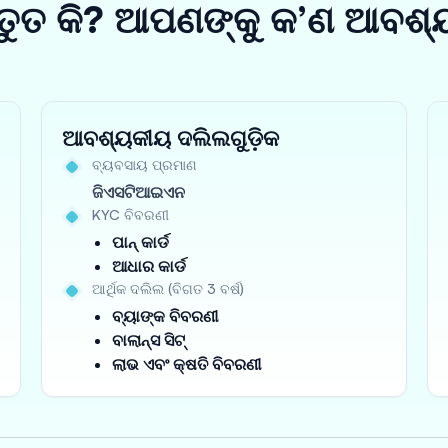
ତୁତ କି? ଆପଣଙ୍କୁ କ’ଣ ଆବଶ୍
ଆବଶ୍ୟକୀୟ ଦଲିଲଗୁଡ଼ିକ
ବ୍ୟବସାୟ ପ୍ରମାଣ
ଜିଏସଟିଆଇଏନ
KYC ବିବରଣୀ
ପାନ୍ କାର୍ଡ
ଆଧାର କାର୍ଡ
ଆର୍ଥିକ ଦଲିଲ (ବିଗତ 3 ବର୍ଷ)
ବ୍ୟାଙ୍କ ବିବରଣୀ
ବାଲାନ୍ସ ସିଟ୍
ଲାଭ ଏବଂ କ୍ଷତି ବିବରଣୀ