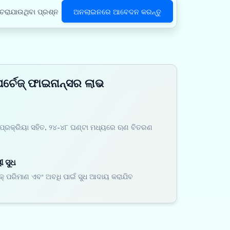
ଚରାଯାଉଥିବା ପ୍ରଶ୍ନ
ଅନଲାଇନରେ ଆବେଦନ କରନ୍ତୁ
ପର୍ଚେଜ୍ ଫାଇନାନ୍ସର ଲାଭ
ପ୍ରକ୍ରିୟା ସହିତ, ୨୪-୪୮ ଘଣ୍ଟା ମଧ୍ୟରେ ଋଣ ବିତରଣ
 ସୁଧ
କ୍ ପରିମାଣ ଏବଂ ଅବଧି ପାଇଁ ସୁଧ ଆଦାୟ କରାଯିବ