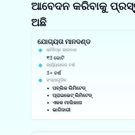
ଆବେଦନ କରିବାକୁ ପ୍ରସ୍
ଅଛି
ଯୋଗ୍ୟତା ମାନଦଣ୍ଡ
ସର୍ବନିମ୍ନ କାରବାର
₹3 କୋଟି
କାର୍ଯ୍ୟକାଳର ବର୍ଷ
3+ ବର୍ଷ
ସଂସ୍ଥାଗୁଡ଼ିକ
ପବ୍ଲିକ ଲିମିଟେଡ୍
ପ୍ରାଇଭେଟ୍ ଲିମିଟେଡ୍
ଏକକ ମାଲିକାନା
ଭାଗିଦାରୀ