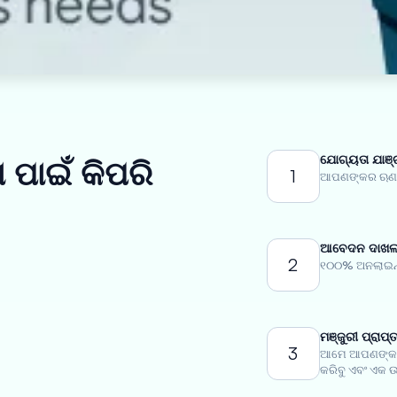
ଯୋଗ୍ୟତା ଯାଞ୍
 ପାଇଁ କିପରି
1
ଆପଣଙ୍କର ଋଣ ଯ
ଆବେଦନ ଦାଖଲ 
2
୧୦୦% ଅନଲାଇନ୍
ମଞ୍ଜୁରୀ ପ୍ରାପ୍
3
ଆମେ ଆପଣଙ୍କର
କରିବୁ ଏବଂ ଏକ ଉ