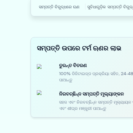
ସମ୍ପତ୍ତି ବିରୁଦ୍ଧରେ ଋଣ
ସୁବିଧାଗୁଡ଼ିକ
ସମ୍ପତ୍ତି ବିରୁ
ସମ୍ପତ୍ତି ଉପରେ ଟର୍ମ ଋଣର ଲାଭ
ତୁରନ୍ତ ବିତରଣ
100% ଡିଜିଟାଇଜ୍ଡ ପ୍ରକ୍ରିୟା ସହିତ, 24-
ପାଆନ୍ତୁ
ନିରବଚ୍ଛିନ୍ନ ସମ୍ପତ୍ତି ମୂଲ୍ୟାଙ୍କନ
ସହଜ ଏବଂ ନିରବଚ୍ଛିନ୍ନ ସମ୍ପତ୍ତି ମୂଲ୍ୟାୟନ 
ଏବଂ ଶୀଘ୍ର ମଞ୍ଜୁରୀ ପାଆନ୍ତୁ