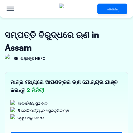
ଲଗଇନ୍
ସମ୍ପତ୍ତି ବିରୁଦ୍ଧରେ ଋଣ in
Assam
RBI ପଞ୍ଜିକୃତ NBFC
ମାତ୍ର ମଧ୍ୟରେ ଆପଣଙ୍କର ଋଣ ଯୋଗ୍ୟତା ଯାଞ୍ଚ
କରନ୍ତୁ
2 ମିନିଟ୍!
ଆକର୍ଷଣୀୟ ସୁଦ ହାର
5 କୋଟି ପର୍ଯ୍ୟନ୍ତ ଅସୁରକ୍ଷିତ ଋଣ
ଦ୍ରୁତ ଅନୁମୋଦନ