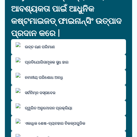
ଆବଶ୍ୟକତା ପାଇଁ ଆଧୁନିକ
କଷ୍ଟମାଇଜଡ୍ ଫାଇନାନ୍ସିଂ ଉତ୍ପାଦ
ପ୍ରଦାନ କରେ |
ଉଚ୍ଚ ଋଣ ପରିମାଣ
ପ୍ରତିଯୋଗିତାମୂଳକ ସୁଧ ହାର
ନମନୀୟ ପରିଶୋଧ ଅବଧି
ସର୍ବନିମ୍ନ ଦସ୍ତାବେଜ
ତ୍ୱରିତ ଅନୁମୋଦନ ପ୍ରକ୍ରିୟା
ଏକାଧିକ ଶେଷ-ବ୍ୟବହାର ବିକଳ୍ପଗୁଡିକ