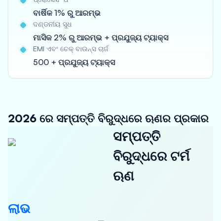
ବାର୍ଷିକ 1% ରୁ ଆରମ୍ଭ
ଦଣ୍ଡନୀୟ ସୁଧ
ମାସିକ 2% ରୁ ଆରମ୍ଭ + ପ୍ରଯୁଜ୍ୟ ଟ୍ୟାକ୍ସ
EMI ଏବଂ ଚେକ୍ ବାଉନ୍ସ ଚାର୍ଜ
500 + ପ୍ରଯୁଜ୍ୟ ଟ୍ୟାକ୍ସ
2026 ରେ ସମ୍ପତ୍ତି ବିରୁଦ୍ଧରେ ଋଣର ପ୍ରକାର
ସମ୍ପତ୍ତି
ବିରୁଦ୍ଧରେ ଟର୍ମ
ଋଣ
ଲାଭ