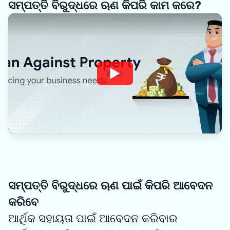
ସମ୍ପତ୍ତି ବିରୁଦ୍ଧରେ ଋଣ କିପରି କାମ କରେ?
Watch
ସମ୍ପତ୍ତି ବିରୁଦ୍ଧରେ ଋଣ ପାଇଁ କିପରି ଆବେଦନ
କରିବେ
ଆର୍ଥିକ ସହାୟତା ପାଇଁ ଆବେଦନ କରିବାର