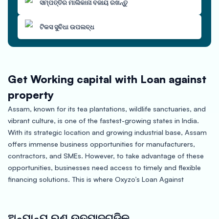
ସମ୍ପତ୍ତିର ମାଲିକାନା ବଜାୟ ରଖନ୍ତୁ
ଟିକସ ସୁବିଧା ଉପଲବ୍ଧ
Get Working capital with Loan against
property
Assam, known for its tea plantations, wildlife sanctuaries, and
vibrant culture, is one of the fastest-growing states in India.
With its strategic location and growing industrial base, Assam
offers immense business opportunities for manufacturers,
contractors, and SMEs. However, to take advantage of these
opportunities, businesses need access to timely and flexible
financing solutions. This is where Oxyzo’s Loan Against
Property in Assam can help.
Oxyzo’s Loan Against Property is a secured loan that allows
ଅନ୍ୟାନ୍ୟ ଋଣ ଉତ୍ପାଦଗୁଡିକ