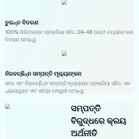
ତୁରନ୍ତ ବିତରଣ
100% ଡିଜିଟାଇଜ୍ଡ ପ୍ରକ୍ରିୟା ସହିତ, 24-48 ଘଣ୍ଟା ମଧ୍ୟରେ ଋଣ
ବିତରଣ ପାଆନ୍ତୁ
ନିରବଚ୍ଛିନ୍ନ ସମ୍ପତ୍ତି ମୂଲ୍ୟାଙ୍କନ
ସହଜ ଏବଂ ନିରବଚ୍ଛିନ୍ନ ସମ୍ପତ୍ତି ମୂଲ୍ୟାୟନ ପ୍ରକ୍ରିୟା ସହିତ, ଏକ
ନ୍ୟାୟଯୁକ୍ତ ଏବଂ ଶୀଘ୍ର ମଞ୍ଜୁରୀ ପାଆନ୍ତୁ
ସମ୍ପତ୍ତି
ବିରୁଦ୍ଧରେ କ୍ରୟ
ଅର୍ଥନୀତି