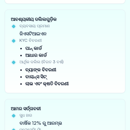
ଆବଶ୍ୟକୀୟ ଦଲିଲଗୁଡ଼ିକ
ବ୍ୟବସାୟ ପ୍ରମାଣ
ଜିଏସଟିଆଇଏନ
KYC ବିବରଣୀ
ପାନ୍ କାର୍ଡ
ଆଧାର କାର୍ଡ
ଆର୍ଥିକ ଦଲିଲ (ବିଗତ 3 ବର୍ଷ)
ବ୍ୟାଙ୍କ ବିବରଣୀ
ବାଲାନ୍ସ ସିଟ୍
ଲାଭ ଏବଂ କ୍ଷତି ବିବରଣୀ
ଆମର ସର୍ତ୍ତାବଳୀ
ସୁଧ ହାର
ବାର୍ଷିକ 12% ରୁ ଆରମ୍ଭ
ପ୍ରୋସେସିଂ ଫି