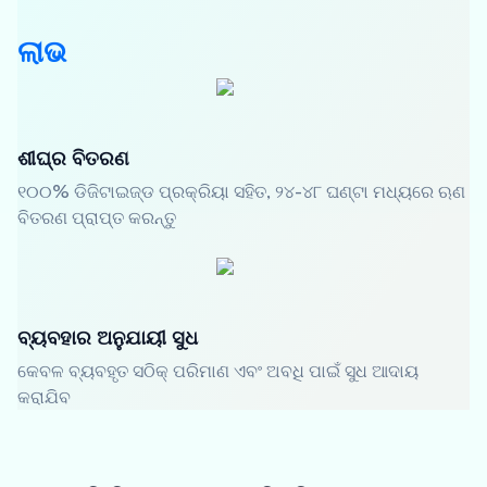
ଲାଭ
ଶୀଘ୍ର ବିତରଣ
୧୦୦% ଡିଜିଟାଇଜ୍ଡ ପ୍ରକ୍ରିୟା ସହିତ, ୨୪-୪୮ ଘଣ୍ଟା ମଧ୍ୟରେ ଋଣ
ବିତରଣ ପ୍ରାପ୍ତ କରନ୍ତୁ
ବ୍ୟବହାର ଅନୁଯାୟୀ ସୁଧ
କେବଳ ବ୍ୟବହୃତ ସଠିକ୍ ପରିମାଣ ଏବଂ ଅବଧି ପାଇଁ ସୁଧ ଆଦାୟ
କରାଯିବ