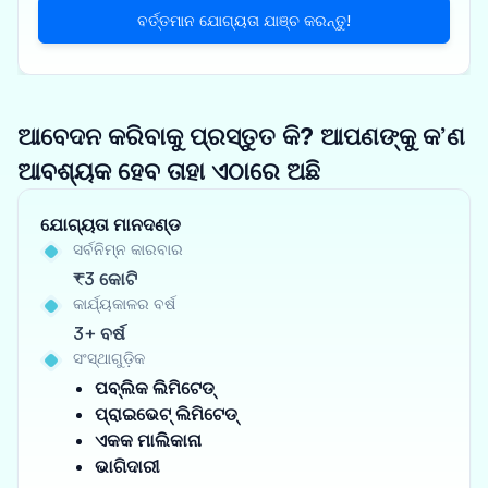
ବର୍ତ୍ତମାନ ଯୋଗ୍ୟତା ଯାଞ୍ଚ କରନ୍ତୁ!
ଆବେଦନ କରିବାକୁ ପ୍ରସ୍ତୁତ କି? ଆପଣଙ୍କୁ କ’ଣ
ଆବଶ୍ୟକ ହେବ ତାହା ଏଠାରେ ଅଛି
ଯୋଗ୍ୟତା ମାନଦଣ୍ଡ
ସର୍ବନିମ୍ନ କାରବାର
₹3 କୋଟି
କାର୍ଯ୍ୟକାଳର ବର୍ଷ
3+ ବର୍ଷ
ସଂସ୍ଥାଗୁଡ଼ିକ
ପବ୍ଲିକ ଲିମିଟେଡ୍
ପ୍ରାଇଭେଟ୍ ଲିମିଟେଡ୍
ଏକକ ମାଲିକାନା
ଭାଗିଦାରୀ