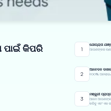
ଯୋଗ୍ୟତା ଯାଞ୍
 ପାଇଁ କିପରି
1
ଆପଣଙ୍କର ଋଣ ଯ
ଆବେଦନ ଦାଖଲ 
2
୧୦୦% ଅନଲାଇନ୍
ମଞ୍ଜୁରୀ ପ୍ରାପ୍
3
ଆମେ ଆପଣଙ୍କର
କରିବୁ ଏବଂ ଏକ ଉ