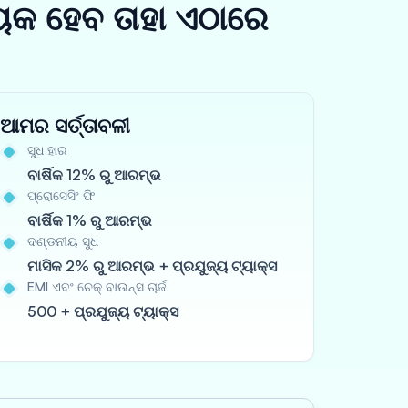
ୟକ ହେବ ତାହା ଏଠାରେ
ଆମର ସର୍ତ୍ତାବଳୀ
ସୁଧ ହାର
ବାର୍ଷିକ 12% ରୁ ଆରମ୍ଭ
ପ୍ରୋସେସିଂ ଫି
ବାର୍ଷିକ 1% ରୁ ଆରମ୍ଭ
ଦଣ୍ଡନୀୟ ସୁଧ
ମାସିକ 2% ରୁ ଆରମ୍ଭ + ପ୍ରଯୁଜ୍ୟ ଟ୍ୟାକ୍ସ
EMI ଏବଂ ଚେକ୍ ବାଉନ୍ସ ଚାର୍ଜ
500 + ପ୍ରଯୁଜ୍ୟ ଟ୍ୟାକ୍ସ