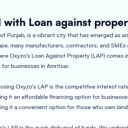
 with Loan against proper
ub of Punjab, is a vibrant city that has emerged a
cape, many manufacturers, contractors, and SMEs a
where Oxyzo’s Loan Against Property (LAP) comes in
for businesses in Amritsar.
sing Oxyzo’s LAP is the competitive interest rat
ng it an affordable financing option for businesses 
king it a convenient option for those who own land 
’s LAP is the quick disbursal of funds. We unders