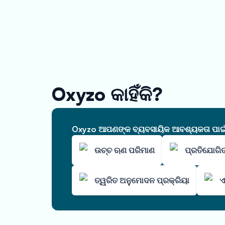
Oxyzo କାହିଁକି?
Oxyzo ଆପଣଙ୍କ ବ୍ୟବସାୟିକ ଆବଶ୍ୟକତା ପାଇଁ ଆ
ଉଚ୍ଚ ଋଣ ପରିମାଣ
ପ୍ରତିଯୋଗିତ
ତ୍ୱରିତ ଅନୁମୋଦନ ପ୍ରକ୍ରିୟା
ଏ