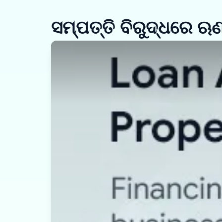
ସମ୍ପତ୍ତି ବିରୁଦ୍ଧରେ ଋ