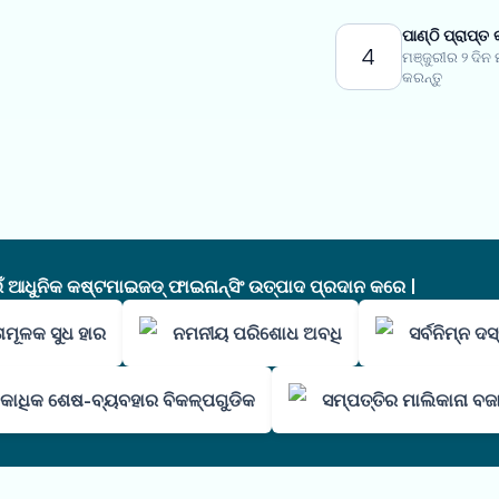
ପାଣ୍ଠି ପ୍ରାପ୍ତ 
4
ମଞ୍ଜୁରୀର ୨ ଦିନ
କରନ୍ତୁ
ଧୁନିକ କଷ୍ଟମାଇଜଡ୍ ଫାଇନାନ୍ସିଂ ଉତ୍ପାଦ ପ୍ରଦାନ କରେ |
ାମୂଳକ ସୁଧ ହାର
ନମନୀୟ ପରିଶୋଧ ଅବଧି
ସର୍ବନିମ୍ନ ଦ
କାଧିକ ଶେଷ-ବ୍ୟବହାର ବିକଳ୍ପଗୁଡିକ
ସମ୍ପତ୍ତିର ମାଲିକାନା ବଜ