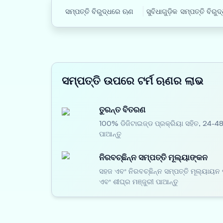
ସମ୍ପତ୍ତି ବିରୁଦ୍ଧରେ ଋଣ
ସୁବିଧାଗୁଡ଼ିକ
ସମ୍ପତ୍ତି ବିରୁ
ସମ୍ପତ୍ତି ଉପରେ ଟର୍ମ ଋଣର ଲାଭ
ତୁରନ୍ତ ବିତରଣ
100% ଡିଜିଟାଇଜ୍ଡ ପ୍ରକ୍ରିୟା ସହିତ, 24-
ପାଆନ୍ତୁ
ନିରବଚ୍ଛିନ୍ନ ସମ୍ପତ୍ତି ମୂଲ୍ୟାଙ୍କନ
ସହଜ ଏବଂ ନିରବଚ୍ଛିନ୍ନ ସମ୍ପତ୍ତି ମୂଲ୍ୟାୟନ 
ଏବଂ ଶୀଘ୍ର ମଞ୍ଜୁରୀ ପାଆନ୍ତୁ