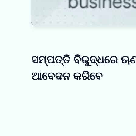
ସମ୍ପତ୍ତି ବିରୁଦ୍ଧରେ ଋଣ
ଆବେଦନ କରିବେ