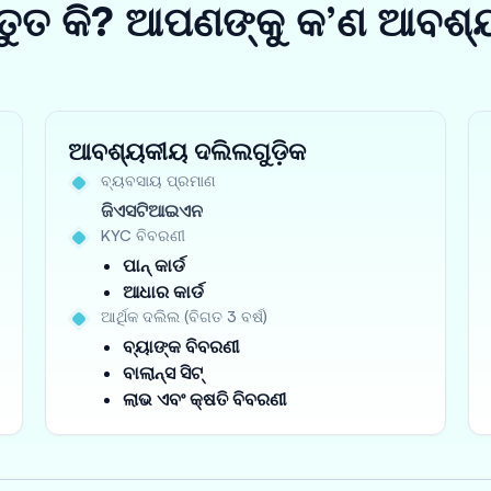
ତୁତ କି? ଆପଣଙ୍କୁ କ’ଣ ଆବଶ୍
ଆବଶ୍ୟକୀୟ ଦଲିଲଗୁଡ଼ିକ
ବ୍ୟବସାୟ ପ୍ରମାଣ
ଜିଏସଟିଆଇଏନ
KYC ବିବରଣୀ
ପାନ୍ କାର୍ଡ
ଆଧାର କାର୍ଡ
ଆର୍ଥିକ ଦଲିଲ (ବିଗତ 3 ବର୍ଷ)
ବ୍ୟାଙ୍କ ବିବରଣୀ
ବାଲାନ୍ସ ସିଟ୍
ଲାଭ ଏବଂ କ୍ଷତି ବିବରଣୀ