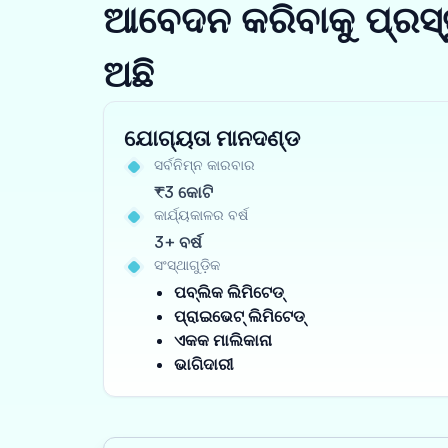
ଆବେଦନ କରିବାକୁ ପ୍ରସ୍
ଅଛି
ଯୋଗ୍ୟତା ମାନଦଣ୍ଡ
ସର୍ବନିମ୍ନ କାରବାର
₹3 କୋଟି
କାର୍ଯ୍ୟକାଳର ବର୍ଷ
3+ ବର୍ଷ
ସଂସ୍ଥାଗୁଡ଼ିକ
ପବ୍ଲିକ ଲିମିଟେଡ୍
ପ୍ରାଇଭେଟ୍ ଲିମିଟେଡ୍
ଏକକ ମାଲିକାନା
ଭାଗିଦାରୀ