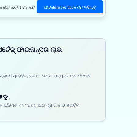
ଚରାଯାଉଥିବା ପ୍ରଶ୍ନ
ଅନଲାଇନରେ ଆବେଦନ କରନ୍ତୁ
ପର୍ଚେଜ୍ ଫାଇନାନ୍ସର ଲାଭ
ପ୍ରକ୍ରିୟା ସହିତ, ୨୪-୪୮ ଘଣ୍ଟା ମଧ୍ୟରେ ଋଣ ବିତରଣ
 ସୁଧ
କ୍ ପରିମାଣ ଏବଂ ଅବଧି ପାଇଁ ସୁଧ ଆଦାୟ କରାଯିବ