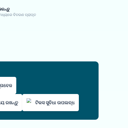
କରନ୍ତୁ
 ମଧ୍ୟରେ ବିତରଣ ପ୍ରାପ୍ତ
ସ୍ତାବେଜ
ାୟ ରଖନ୍ତୁ
ଟିକସ ସୁବିଧା ଉପଲବ୍ଧ