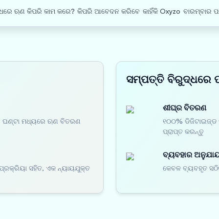
ଦ୍ଧରେ ଋଣ କିପରି କାମ କରେ?
କିପରି ଆବେଦନ କରିବେ
କାହିଁକି Oxyzo
ବାରମ୍ବାର ପ
ସମ୍ପତ୍ତି ବିରୁଦ୍ଧରେ 
ଶୀଘ୍ର ବିତରଣ
48 ଘଣ୍ଟା ମଧ୍ୟରେ ଋଣ ବିତରଣ
୧୦୦% ଡିଜିଟାଇଜ୍ଡ 
ପ୍ରାପ୍ତ କରନ୍ତୁ
ବ୍ୟବହାର ଅନୁଯାୟୀ
ପ୍ରକ୍ରିୟା ସହିତ, ଏକ ନ୍ୟାୟଯୁକ୍ତ
କେବଳ ବ୍ୟବହୃତ ସଠି