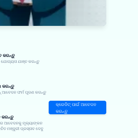
ଚ କରନ୍ତୁ
ୋଗ୍ୟତା ଯାଞ୍ଚ କରନ୍ତୁ
କରନ୍ତୁ
 ଆବେଦନ ଫର୍ମ ପୂରଣ କରନ୍ତୁ
କ୍ରେଡିଟ୍ ପାଇଁ ଆବେଦନ
କରନ୍ତୁ
ତ କରନ୍ତୁ
 ଆବେଦନକୁ ମୂଲ୍ୟାଙ୍କନ
ଚିତ ମଞ୍ଜୁରୀ ପ୍ରସ୍ତାବ ଦେବୁ