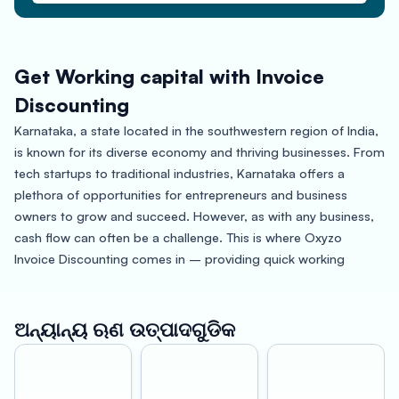
Get Working capital with Invoice
Discounting
Karnataka, a state located in the southwestern region of India,
is known for its diverse economy and thriving businesses. From
tech startups to traditional industries, Karnataka offers a
plethora of opportunities for entrepreneurs and business
owners to grow and succeed. However, as with any business,
cash flow can often be a challenge. This is where Oxyzo
Invoice Discounting comes in – providing quick working
capital solutions to businesses in Karnataka.
With Oxyzo Invoice Discounting, businesses in Karnataka can
ଅନ୍ୟାନ୍ୟ ଋଣ ଉତ୍ପାଦଗୁଡିକ
benefit from fast and hassle-free access to funds, without the
need for lengthy paperwork or credit checks. This can be
particularly helpful for businesses that experience fluctuations