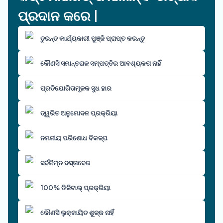
ପ୍ରଦାନ କରେ |
ତୁରନ୍ତ କାର୍ଯ୍ୟକାରୀ ପୁଞ୍ଜି ପ୍ରାପ୍ତ କରନ୍ତୁ
କୌଣସି ସମାନ୍ତରାଳ ସମ୍ପତ୍ତିର ଆବଶ୍ୟକତା ନାହିଁ
ପ୍ରତିଯୋଗିତାମୂଳକ ସୁଧ ହାର
ତ୍ୱରିତ ଅନୁମୋଦନ ପ୍ରକ୍ରିୟା
ନମନୀୟ ପରିଶୋଧ ବିକଳ୍ପ
ସର୍ବନିମ୍ନ ଦସ୍ତାବେଜ
100% ଡିଜିଟାଲ୍ ପ୍ରକ୍ରିୟା
କୌଣସି ଲୁକ୍କାୟିତ ଶୁଳ୍କ ନାହିଁ