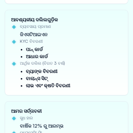
ଆବଶ୍ୟକୀୟ ଦଲିଲଗୁଡ଼ିକ
ବ୍ୟବସାୟ ପ୍ରମାଣ
ଜିଏସଟିଆଇଏନ
KYC ବିବରଣୀ
ପାନ୍ କାର୍ଡ
ଆଧାର କାର୍ଡ
ଆର୍ଥିକ ଦଲିଲ (ବିଗତ 3 ବର୍ଷ)
ବ୍ୟାଙ୍କ ବିବରଣୀ
ବାଲାନ୍ସ ସିଟ୍
ଲାଭ ଏବଂ କ୍ଷତି ବିବରଣୀ
ଆମର ସର୍ତ୍ତାବଳୀ
ସୁଧ ହାର
ବାର୍ଷିକ 12% ରୁ ଆରମ୍ଭ
ପ୍ରୋସେସିଂ ଫି