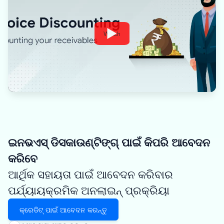
Watch
ଇନଭଏସ୍ ଡିସକାଉଣ୍ଟିଙ୍ଗ୍ ପାଇଁ କିପରି ଆବେଦନ
କରିବେ
ଆର୍ଥିକ ସହାୟତା ପାଇଁ ଆବେଦନ କରିବାର
ପର୍ଯ୍ୟାୟକ୍ରମିକ ଅନଲାଇନ୍ ପ୍ରକ୍ରିୟା
କ୍ରେଡିଟ୍ ପାଇଁ ଆବେଦନ କରନ୍ତୁ