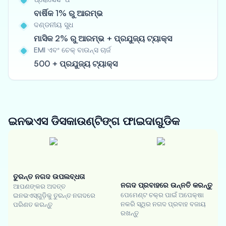
ବାର୍ଷିକ 1% ରୁ ଆରମ୍ଭ
ଦଣ୍ଡନୀୟ ସୁଧ
ମାସିକ 2% ରୁ ଆରମ୍ଭ + ପ୍ରଯୁଜ୍ୟ ଟ୍ୟାକ୍ସ
EMI ଏବଂ ଚେକ୍ ବାଉନ୍ସ ଚାର୍ଜ
500 + ପ୍ରଯୁଜ୍ୟ ଟ୍ୟାକ୍ସ
ଇନଭଏସ ଡିସକାଉଣ୍ଟିଙ୍ଗ
ଫାଇଦାଗୁଡିକ
ତୁରନ୍ତ ନଗଦ ଉପଲବ୍ଧତା
ନଗଦ ପ୍ରବାହରେ ଉନ୍ନତି କରନ୍ତୁ
ଆପଣଙ୍କର ଅଦତ୍ତ
ପେମେଣ୍ଟ ଚକ୍ର ପାଇଁ ଅପେକ୍ଷା
ଇନଭଏସ୍‌ଗୁଡ଼ିକୁ ତୁରନ୍ତ ନଗଦରେ
ନକରି ସ୍ଥିର ନଗଦ ପ୍ରବାହ ବଜାୟ
ପରିଣତ କରନ୍ତୁ
ରଖନ୍ତୁ