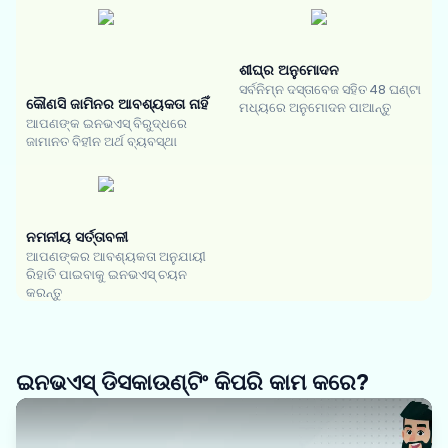
ଶୀଘ୍ର ଅନୁମୋଦନ
ସର୍ବନିମ୍ନ ଦସ୍ତାବେଜ ସହିତ 48 ଘଣ୍ଟା
କୌଣସି ଜାମିନର ଆବଶ୍ୟକତା ନାହିଁ
ମଧ୍ୟରେ ଅନୁମୋଦନ ପାଆନ୍ତୁ
ଆପଣଙ୍କ ଇନଭଏସ୍ ବିରୁଦ୍ଧରେ
ଜାମାନତ ବିହୀନ ଅର୍ଥ ବ୍ୟବସ୍ଥା
ନମନୀୟ ସର୍ତ୍ତାବଳୀ
ଆପଣଙ୍କର ଆବଶ୍ୟକତା ଅନୁଯାୟୀ
ରିହାତି ପାଇବାକୁ ଇନଭଏସ୍ ଚୟନ
କରନ୍ତୁ
ଇନଭଏସ୍ ଡିସକାଉଣ୍ଟିଂ କିପରି କାମ କରେ?