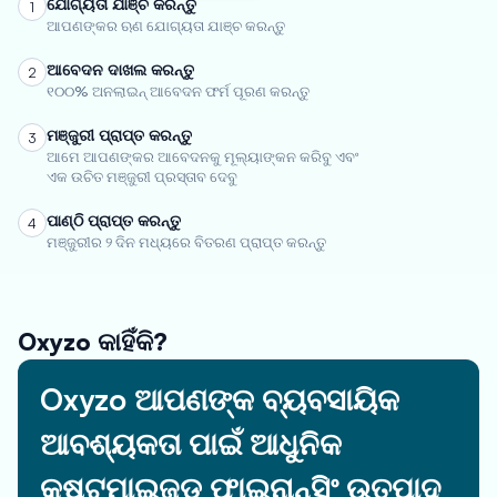
ଯୋଗ୍ୟତା ଯାଞ୍ଚ କରନ୍ତୁ
1
ଆପଣଙ୍କର ଋଣ ଯୋଗ୍ୟତା ଯାଞ୍ଚ କରନ୍ତୁ
ଆବେଦନ ଦାଖଲ କରନ୍ତୁ
2
୧୦୦% ଅନଲାଇନ୍ ଆବେଦନ ଫର୍ମ ପୂରଣ କରନ୍ତୁ
ମଞ୍ଜୁରୀ ପ୍ରାପ୍ତ କରନ୍ତୁ
3
ଆମେ ଆପଣଙ୍କର ଆବେଦନକୁ ମୂଲ୍ୟାଙ୍କନ କରିବୁ ଏବଂ
ଏକ ଉଚିତ ମଞ୍ଜୁରୀ ପ୍ରସ୍ତାବ ଦେବୁ
ପାଣ୍ଠି ପ୍ରାପ୍ତ କରନ୍ତୁ
4
ମଞ୍ଜୁରୀର ୨ ଦିନ ମଧ୍ୟରେ ବିତରଣ ପ୍ରାପ୍ତ କରନ୍ତୁ
Oxyzo କାହିଁକି?
Oxyzo ଆପଣଙ୍କ ବ୍ୟବସାୟିକ
ଆବଶ୍ୟକତା ପାଇଁ ଆଧୁନିକ
କଷ୍ଟମାଇଜଡ୍ ଫାଇନାନ୍ସିଂ ଉତ୍ପାଦ