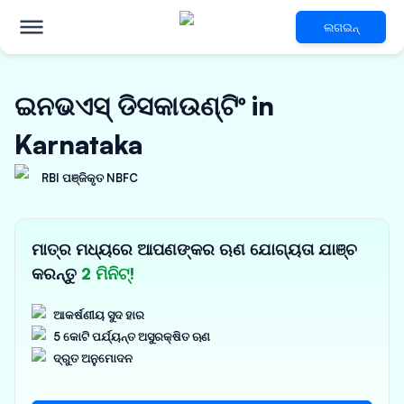
ଲଗଇନ୍
ଇନଭଏସ୍ ଡିସକାଉଣ୍ଟିଂ in
Karnataka
RBI ପଞ୍ଜିକୃତ NBFC
ମାତ୍ର ମଧ୍ୟରେ ଆପଣଙ୍କର ଋଣ ଯୋଗ୍ୟତା ଯାଞ୍ଚ
କରନ୍ତୁ
2 ମିନିଟ୍!
ଆକର୍ଷଣୀୟ ସୁଦ ହାର
5 କୋଟି ପର୍ଯ୍ୟନ୍ତ ଅସୁରକ୍ଷିତ ଋଣ
ଦ୍ରୁତ ଅନୁମୋଦନ