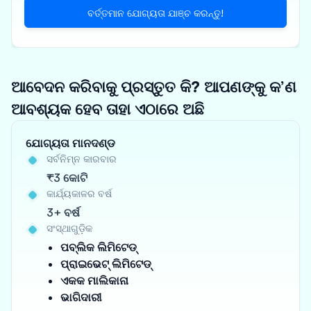
ବର୍ତ୍ତମାନ ଯୋଗ୍ୟତା ଯାଞ୍ଚ କରନ୍ତୁ!
ଆବେଦନ କରିବାକୁ ପ୍ରସ୍ତୁତ କି? ଆପଣଙ୍କୁ କ’ଣ
ଆବଶ୍ୟକ ହେବ ତାହା ଏଠାରେ ଅଛି
ଯୋଗ୍ୟତା ମାନଦଣ୍ଡ
ସର୍ବନିମ୍ନ କାରବାର
₹3 କୋଟି
କାର୍ଯ୍ୟକାଳର ବର୍ଷ
3+ ବର୍ଷ
ସଂସ୍ଥାଗୁଡ଼ିକ
ପବ୍ଲିକ ଲିମିଟେଡ୍
ପ୍ରାଇଭେଟ୍ ଲିମିଟେଡ୍
ଏକକ ମାଲିକାନା
ଭାଗିଦାରୀ