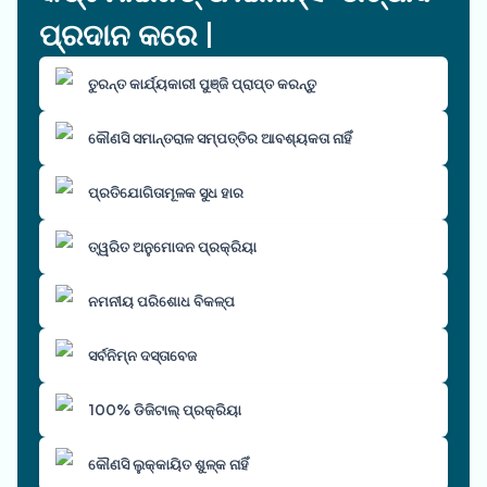
ପ୍ରଦାନ କରେ |
ତୁରନ୍ତ କାର୍ଯ୍ୟକାରୀ ପୁଞ୍ଜି ପ୍ରାପ୍ତ କରନ୍ତୁ
କୌଣସି ସମାନ୍ତରାଳ ସମ୍ପତ୍ତିର ଆବଶ୍ୟକତା ନାହିଁ
ପ୍ରତିଯୋଗିତାମୂଳକ ସୁଧ ହାର
ତ୍ୱରିତ ଅନୁମୋଦନ ପ୍ରକ୍ରିୟା
ନମନୀୟ ପରିଶୋଧ ବିକଳ୍ପ
ସର୍ବନିମ୍ନ ଦସ୍ତାବେଜ
100% ଡିଜିଟାଲ୍ ପ୍ରକ୍ରିୟା
କୌଣସି ଲୁକ୍କାୟିତ ଶୁଳ୍କ ନାହିଁ