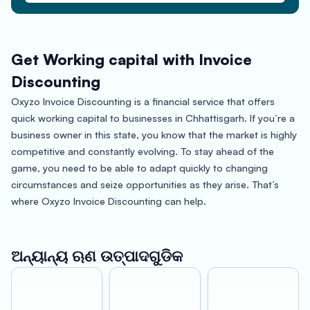
Get Working capital with Invoice
Discounting
Oxyzo Invoice Discounting is a financial service that offers
quick working capital to businesses in Chhattisgarh. If you’re a
business owner in this state, you know that the market is highly
competitive and constantly evolving. To stay ahead of the
game, you need to be able to adapt quickly to changing
circumstances and seize opportunities as they arise. That’s
where Oxyzo Invoice Discounting can help.
Chhattisgarh is a state located in central India, bordered by
Maharashtra, Madhya Pradesh, Uttar Pradesh, Jharkhand, and
ଅନ୍ୟାନ୍ୟ ଋଣ ଉତ୍ପାଦଗୁଡିକ
Odisha. The state is known for its rich cultural heritage, diverse
wildlife, and abundant natural resources. Its economy is driven
by agriculture, mining, and manufacturing industries. With a