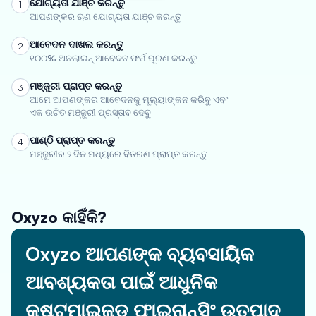
ଯୋଗ୍ୟତା ଯାଞ୍ଚ କରନ୍ତୁ
1
ଆପଣଙ୍କର ଋଣ ଯୋଗ୍ୟତା ଯାଞ୍ଚ କରନ୍ତୁ
ଆବେଦନ ଦାଖଲ କରନ୍ତୁ
2
୧୦୦% ଅନଲାଇନ୍ ଆବେଦନ ଫର୍ମ ପୂରଣ କରନ୍ତୁ
ମଞ୍ଜୁରୀ ପ୍ରାପ୍ତ କରନ୍ତୁ
3
ଆମେ ଆପଣଙ୍କର ଆବେଦନକୁ ମୂଲ୍ୟାଙ୍କନ କରିବୁ ଏବଂ
ଏକ ଉଚିତ ମଞ୍ଜୁରୀ ପ୍ରସ୍ତାବ ଦେବୁ
ପାଣ୍ଠି ପ୍ରାପ୍ତ କରନ୍ତୁ
4
ମଞ୍ଜୁରୀର ୨ ଦିନ ମଧ୍ୟରେ ବିତରଣ ପ୍ରାପ୍ତ କରନ୍ତୁ
Oxyzo କାହିଁକି?
Oxyzo ଆପଣଙ୍କ ବ୍ୟବସାୟିକ
ଆବଶ୍ୟକତା ପାଇଁ ଆଧୁନିକ
କଷ୍ଟମାଇଜଡ୍ ଫାଇନାନ୍ସିଂ ଉତ୍ପାଦ