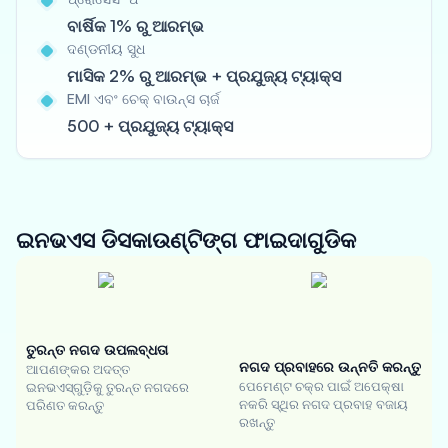
ବାର୍ଷିକ 1% ରୁ ଆରମ୍ଭ
ଦଣ୍ଡନୀୟ ସୁଧ
ମାସିକ 2% ରୁ ଆରମ୍ଭ + ପ୍ରଯୁଜ୍ୟ ଟ୍ୟାକ୍ସ
EMI ଏବଂ ଚେକ୍ ବାଉନ୍ସ ଚାର୍ଜ
500 + ପ୍ରଯୁଜ୍ୟ ଟ୍ୟାକ୍ସ
ଇନଭଏସ ଡିସକାଉଣ୍ଟିଙ୍ଗ
ଫାଇଦାଗୁଡିକ
ତୁରନ୍ତ ନଗଦ ଉପଲବ୍ଧତା
ନଗଦ ପ୍ରବାହରେ ଉନ୍ନତି କରନ୍ତୁ
ଆପଣଙ୍କର ଅଦତ୍ତ
ପେମେଣ୍ଟ ଚକ୍ର ପାଇଁ ଅପେକ୍ଷା
ଇନଭଏସ୍‌ଗୁଡ଼ିକୁ ତୁରନ୍ତ ନଗଦରେ
ନକରି ସ୍ଥିର ନଗଦ ପ୍ରବାହ ବଜାୟ
ପରିଣତ କରନ୍ତୁ
ରଖନ୍ତୁ