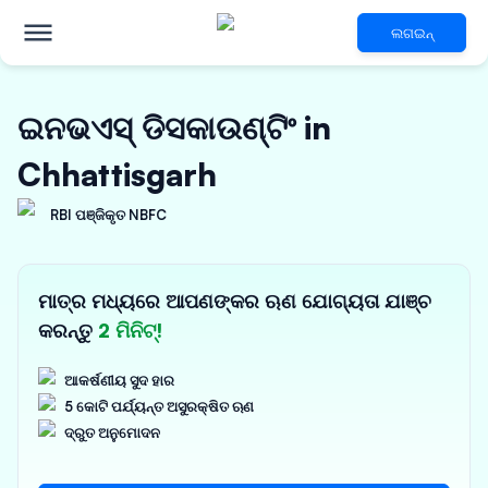
ଲଗଇନ୍
ଇନଭଏସ୍ ଡିସକାଉଣ୍ଟିଂ in
Chhattisgarh
RBI ପଞ୍ଜିକୃତ NBFC
ମାତ୍ର ମଧ୍ୟରେ ଆପଣଙ୍କର ଋଣ ଯୋଗ୍ୟତା ଯାଞ୍ଚ
କରନ୍ତୁ
2 ମିନିଟ୍!
ଆକର୍ଷଣୀୟ ସୁଦ ହାର
5 କୋଟି ପର୍ଯ୍ୟନ୍ତ ଅସୁରକ୍ଷିତ ଋଣ
ଦ୍ରୁତ ଅନୁମୋଦନ