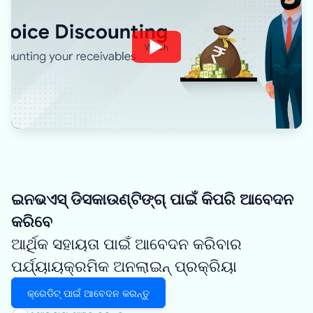
Watch
ଇନଭଏସ୍ ଡିସକାଉଣ୍ଟିଙ୍ଗ୍ ପାଇଁ କିପରି ଆବେଦନ
କରିବେ
ଆର୍ଥିକ ସହାୟତା ପାଇଁ ଆବେଦନ କରିବାର
ପର୍ଯ୍ୟାୟକ୍ରମିକ ଅନଲାଇନ୍ ପ୍ରକ୍ରିୟା
କ୍ରେଡିଟ୍ ପାଇଁ ଆବେଦନ କରନ୍ତୁ