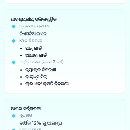
ଆବଶ୍ୟକୀୟ ଦଲିଲଗୁଡ଼ିକ
ବ୍ୟବସାୟ ପ୍ରମାଣ
ଜିଏସଟିଆଇଏନ
KYC ବିବରଣୀ
ପାନ୍ କାର୍ଡ
ଆଧାର କାର୍ଡ
ଆର୍ଥିକ ଦଲିଲ (ବିଗତ 3 ବର୍ଷ)
ବ୍ୟାଙ୍କ ବିବରଣୀ
ବାଲାନ୍ସ ସିଟ୍
ଲାଭ ଏବଂ କ୍ଷତି ବିବରଣୀ
ଆମର ସର୍ତ୍ତାବଳୀ
ସୁଧ ହାର
ବାର୍ଷିକ 12% ରୁ ଆରମ୍ଭ
ପ୍ରୋସେସିଂ ଫି