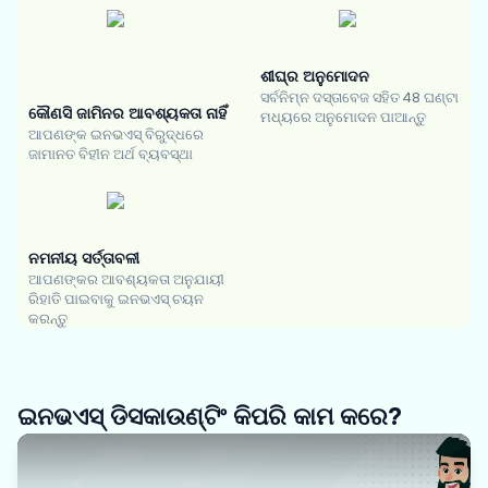
ଶୀଘ୍ର ଅନୁମୋଦନ
ସର୍ବନିମ୍ନ ଦସ୍ତାବେଜ ସହିତ 48 ଘଣ୍ଟା
କୌଣସି ଜାମିନର ଆବଶ୍ୟକତା ନାହିଁ
ମଧ୍ୟରେ ଅନୁମୋଦନ ପାଆନ୍ତୁ
ଆପଣଙ୍କ ଇନଭଏସ୍ ବିରୁଦ୍ଧରେ
ଜାମାନତ ବିହୀନ ଅର୍ଥ ବ୍ୟବସ୍ଥା
ନମନୀୟ ସର୍ତ୍ତାବଳୀ
ଆପଣଙ୍କର ଆବଶ୍ୟକତା ଅନୁଯାୟୀ
ରିହାତି ପାଇବାକୁ ଇନଭଏସ୍ ଚୟନ
କରନ୍ତୁ
ଇନଭଏସ୍ ଡିସକାଉଣ୍ଟିଂ କିପରି କାମ କରେ?