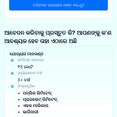
ବର୍ତ୍ତମାନ ଯୋଗ୍ୟତା ଯାଞ୍ଚ କରନ୍ତୁ!
ଆବେଦନ କରିବାକୁ ପ୍ରସ୍ତୁତ କି? ଆପଣଙ୍କୁ କ’ଣ
ଆବଶ୍ୟକ ହେବ ତାହା ଏଠାରେ ଅଛି
ଯୋଗ୍ୟତା ମାନଦଣ୍ଡ
ସର୍ବନିମ୍ନ କାରବାର
₹3 କୋଟି
କାର୍ଯ୍ୟକାଳର ବର୍ଷ
3+ ବର୍ଷ
ସଂସ୍ଥାଗୁଡ଼ିକ
ପବ୍ଲିକ ଲିମିଟେଡ୍
ପ୍ରାଇଭେଟ୍ ଲିମିଟେଡ୍
ଏକକ ମାଲିକାନା
ଭାଗିଦାରୀ