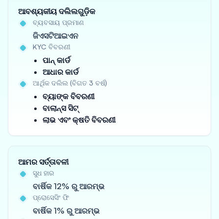
ଆବଶ୍ୟକୀୟ ଦଲିଲଗୁଡ଼ିକ
ବ୍ୟବସାୟ ପ୍ରମାଣ
ଜିଏସଟିଆଇଏନ
KYC ବିବରଣୀ
ପାନ୍ କାର୍ଡ
ଆଧାର କାର୍ଡ
ଆର୍ଥିକ ଦଲିଲ (ବିଗତ 3 ବର୍ଷ)
ବ୍ୟାଙ୍କ ବିବରଣୀ
ବାଲାନ୍ସ ସିଟ୍
ଲାଭ ଏବଂ କ୍ଷତି ବିବରଣୀ
ଆମର ସର୍ତ୍ତାବଳୀ
ସୁଧ ହାର
ବାର୍ଷିକ 12% ରୁ ଆରମ୍ଭ
ପ୍ରୋସେସିଂ ଫି
ବାର୍ଷିକ 1% ରୁ ଆରମ୍ଭ