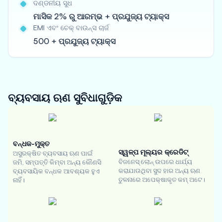
ଦଣ୍ଡନୀୟ ସୁଧ
ମାସିକ 2% ରୁ ଆରମ୍ଭ + ପ୍ରଯୁଜ୍ୟ ଟ୍ୟାକ୍ସ
EMI ଏବଂ ଚେକ୍ ବାଉନ୍ସ ଚାର୍ଜ
500 + ପ୍ରଯୁଜ୍ୟ ଟ୍ୟାକ୍ସ
ବ୍ୟବସାୟ ଋଣ
ସୁବିଧାଗୁଡ଼ିକ
ବନ୍ଧକ-ମୁକ୍ତ
ସ୍ୱଳ୍ପ ମୂଲ୍ୟର କ୍ରେଡିଟ୍
ଅସୁରକ୍ଷିତ ବ୍ୟବସାୟ ଋଣ ପାଇଁ
ବିଜନେସ୍ ଲୋନ୍ ଉପରେ ଧାର୍ଯ୍ୟ
ଜମି, ସମ୍ପତ୍ତି କିମ୍ବା ଅନ୍ୟ କୌଣସି
କରାଯାଉଥିବା ସୁଦ ହାର ଅନ୍ୟ ଋଣ
ବ୍ୟବସାୟିକ ବନ୍ଧକ ଆବଶ୍ୟକ ହୁଏ
ତୁଳନାରେ ଅପେକ୍ଷାକୃତ କମ୍ ଅଟେ।
ନାହିଁ।