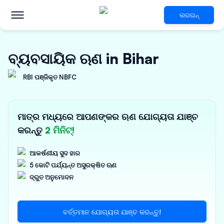
ଲଗଇନ୍
ବ୍ୟବସାୟିକ ଋଣ in Bihar
RBI ପଞ୍ଜିକୃତ NBFC
ମାତ୍ର ମଧ୍ୟରେ ଆପଣଙ୍କର ଋଣ ଯୋଗ୍ୟତା ଯାଞ୍ଚ
କରନ୍ତୁ
2 ମିନିଟ୍!
ଆକର୍ଷଣୀୟ ସୁଦ ହାର
5 କୋଟି ପର୍ଯ୍ୟନ୍ତ ଅସୁରକ୍ଷିତ ଋଣ
ଦ୍ରୁତ ଅନୁମୋଦନ
ବର୍ତ୍ତମାନ ଯୋଗ୍ୟତା ଯାଞ୍ଚ କରନ୍ତୁ!