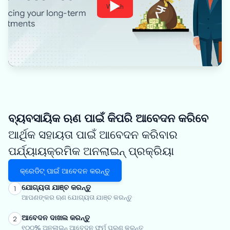
Watch
ବ୍ୟବସାୟିକ ଋଣ ପାଇଁ କିପରି ଆବେଦନ କରିବେ
ଆର୍ଥିକ ସହାୟତା ପାଇଁ ଆବେଦନ କରିବାର
ପର୍ଯ୍ୟାୟକ୍ରମିକ ଅନଲାଇନ୍ ପ୍ରକ୍ରିୟା
କ୍ରେଡିଟ୍ ପାଇଁ ଆବେଦନ କରନ୍ତୁ
ଯୋଗ୍ୟତା ଯାଞ୍ଚ କରନ୍ତୁ
1
ଆପଣଙ୍କର ଋଣ ଯୋଗ୍ୟତା ଯାଞ୍ଚ କରନ୍ତୁ
ଆବେଦନ ଦାଖଲ କରନ୍ତୁ
2
୧୦୦% ଅନଲାଇନ୍ ଆବେଦନ ଫର୍ମ ପୂରଣ କରନ୍ତୁ