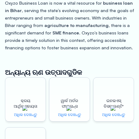
Oxyzo Business Loan is now a vital resource for
business loan
in Bihar
, serving the state’s evolving economy and the goals of
entrepreneurs and small business owners. With industries in
Bihar ranging from
agriculture to manufacturing
, there is a
significant demand for
SME finance
. Oxyzo’s business loans
provide a timely solution in this context, offering accessible
financing options to foster business expansion and innovation.
Understanding the challenges faced in Bihar’s commercial
sector, Oxyzo offers
small business loans in Bihar
that are
collateral-free and customized. These loans are not just
ଅନ୍ୟାନ୍ୟ ଋଣ ଉତ୍ପାଦଗୁଡିକ
beneficial for traditional businesses but also for those seeking
working capital loans
to maintain and grow their operations.
They cater to the unique needs of various industries in Bihar,
providing a strong financial foundation for growth.
କ୍ରୟ
ୱାର୍କ ଅର୍ଡର
ଇନଭଏସ୍
ଆର୍ଥିକ ସହାୟତା
ଫାଇନାନ୍ସ
ଡିସକାଉଣ୍ଟିଂ
A notable aspect of Oxyzo’s services is the competitive
business loan in Bihar interest rate
. We ensure that our loan
ଅଧିକ ଦେଖନ୍ତୁ
ଅଧିକ ଦେଖନ୍ତୁ
ଅଧିକ ଦେଖନ୍ତୁ
products are affordable, addressing the needs of businesses
across different scales. This is crucial for SMEs in Bihar,
enabling them to pursue their business goals without financial