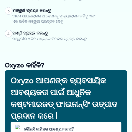
ମଞ୍ଜୁରୀ ପ୍ରାପ୍ତ କରନ୍ତୁ
3
ଆମେ ଆପଣଙ୍କର ଆବେଦନକୁ ମୂଲ୍ୟାଙ୍କନ କରିବୁ ଏବଂ
ଏକ ଉଚିତ ମଞ୍ଜୁରୀ ପ୍ରସ୍ତାବ ଦେବୁ
ପାଣ୍ଠି ପ୍ରାପ୍ତ କରନ୍ତୁ
4
ମଞ୍ଜୁରୀର ୨ ଦିନ ମଧ୍ୟରେ ବିତରଣ ପ୍ରାପ୍ତ କରନ୍ତୁ
Oxyzo କାହିଁକି?
Oxyzo ଆପଣଙ୍କ ବ୍ୟବସାୟିକ
ଆବଶ୍ୟକତା ପାଇଁ ଆଧୁନିକ
କଷ୍ଟମାଇଜଡ୍ ଫାଇନାନ୍ସିଂ ଉତ୍ପାଦ
ପ୍ରଦାନ କରେ |
କୌଣସି ଜାମିନର ଆବଶ୍ୟକତା ନାହିଁ