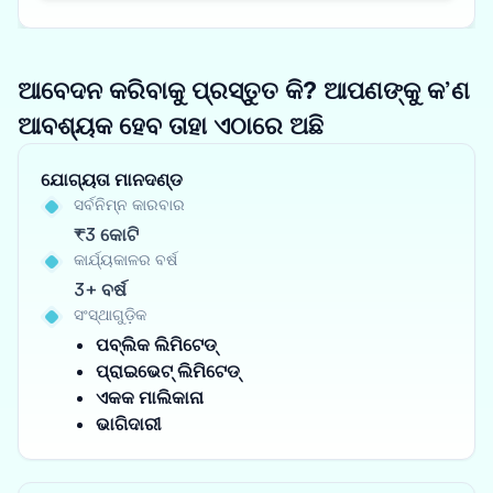
ଆବେଦନ କରିବାକୁ ପ୍ରସ୍ତୁତ କି? ଆପଣଙ୍କୁ କ’ଣ
ଆବଶ୍ୟକ ହେବ ତାହା ଏଠାରେ ଅଛି
ଯୋଗ୍ୟତା ମାନଦଣ୍ଡ
ସର୍ବନିମ୍ନ କାରବାର
₹3 କୋଟି
କାର୍ଯ୍ୟକାଳର ବର୍ଷ
3+ ବର୍ଷ
ସଂସ୍ଥାଗୁଡ଼ିକ
ପବ୍ଲିକ ଲିମିଟେଡ୍
ପ୍ରାଇଭେଟ୍ ଲିମିଟେଡ୍
ଏକକ ମାଲିକାନା
ଭାଗିଦାରୀ