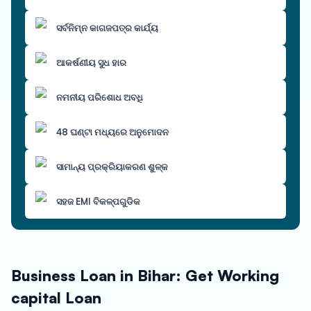
ସର୍ବନିମ୍ନ କାଗଜପତ୍ର କାର୍ଯ୍ୟ
ଆକର୍ଷଣୀୟ ସୁଧ ହାର
ନମନୀୟ ପରିଶୋଧ ଅବଧି
48 ଘଣ୍ଟା ମଧ୍ୟରେ ଅନୁମୋଦନ
ସାମାନ୍ୟ ପ୍ରକ୍ରିୟାକରଣ ଶୁଳ୍କ
ସହଜ EMI ବିକଳ୍ପଗୁଡିକ
Business Loan in Bihar: Get Working
capital Loan