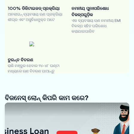
100% ଡିଜିଟାଇଜଡ୍ ପ୍ରକ୍ରିୟା
ନମନୀୟ ପୁନଃପରିଶୋଧ
ଅନଲାଇନ୍ ବ୍ୟବସାୟ ଋଣ ପ୍ରକ୍ରିୟା
ବିକଳ୍ପଗୁଡ଼ିକ
ଶୀଘ୍ର ଏବଂ ଅସୁବିଧାମୁକ୍ତ ଅଟେ
ଏକ ବ୍ୟବସାୟ ଋଣ ନମନୀୟ EMI
ବିକଳ୍ପ ସହିତ ପରିଶୋଧ
କରାଯାଇପାରିବ
ତୁରନ୍ତ ବିତରଣ
ରାଶି ମଞ୍ଜୁର ହେବାର ୨୪-୪୮ ଘଣ୍ଟା
ମଧ୍ୟରେ ଋଣ ବିତରଣ ପାଆନ୍ତୁ
ବିଜନେସ୍ ଲୋନ୍ କିପରି କାମ କରେ?