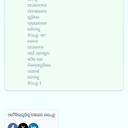
ଆପଣଙ୍କର
ଆବଶ୍ୟକତା
ଗୁଡ଼ିକର
ମୂଲ୍ୟାଙ୍କନ
କରିବାକୁ
ଦିଅନ୍ତୁ ଏବଂ
କେବଳ
ଆପଣଙ୍କ
ପାଇଁ ପ୍ରସ୍ତୁତ
ସଠିକ ଋଣ
ବିକଳ୍ପଗୁଡ଼ିକର
ପରାମର୍ଶ
ଦେବାକୁ
ଦିଅନ୍ତୁ |
ଆର୍ଟିକିଲ୍‌ଗୁଡ଼ିକୁ ସେୟାର କରନ୍ତୁ