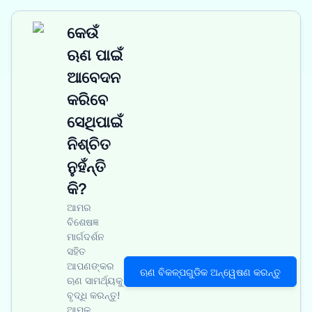
କେଉଁ
ଋଣ ପାଇଁ
ଆବେଦନ
କରିବେ
ସେଥିପାଇଁ
ନିଶ୍ଚିତ
ନୁହଁନ୍ତି
କି?
ଆମର
ବିଶେଷଜ୍ଞ
ମାର୍ଗଦର୍ଶନ
ସହିତ
ଆପଣଙ୍କର
ଋଣ ବିକଳ୍ପଗୁଡିକ ଅନ୍ୱେଷଣ କରନ୍ତୁ
ଋଣ ସାମର୍ଥ୍ୟକୁ
ବୃଦ୍ଧି କରନ୍ତୁ!
ଆମକୁ