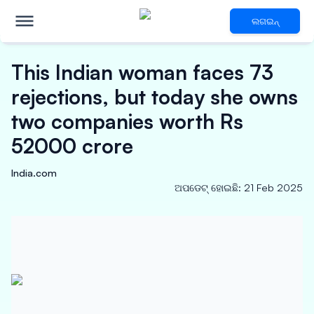
ଲଗଇନ୍
This Indian woman faces 73
rejections, but today she owns
two companies worth Rs
52000 crore
India.com
ଅପଡେଟ୍ ହୋଇଛି
:
21 Feb 2025