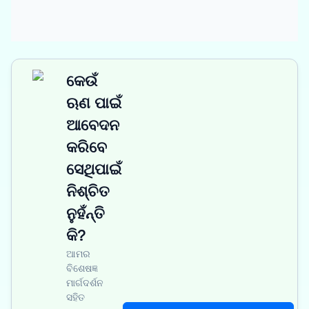
କେଉଁ
ଋଣ ପାଇଁ
ଆବେଦନ
କରିବେ
ସେଥିପାଇଁ
ନିଶ୍ଚିତ
ନୁହଁନ୍ତି
କି?
ଆମର
ବିଶେଷଜ୍ଞ
ମାର୍ଗଦର୍ଶନ
ସହିତ