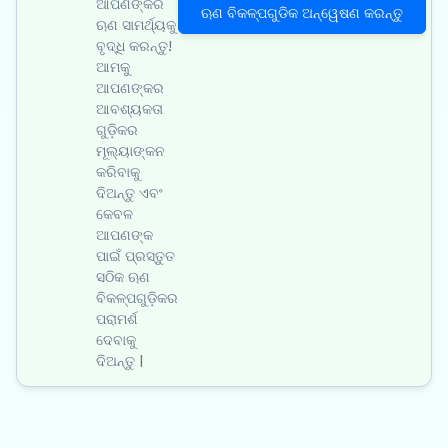
ଆପଣଙ୍କର
ଋଣ ବିକଳ୍ପଗୁଡିକ ଅନ୍ୱେଷଣ କରନ୍ତୁ
ଋଣ ସାମର୍ଥ୍ୟକୁ
ବୃଦ୍ଧି କରନ୍ତୁ!
ଆମକୁ
ଆପଣଙ୍କର
ଆବଶ୍ୟକତା
ଗୁଡ଼ିକର
ମୂଲ୍ୟାଙ୍କନ
କରିବାକୁ
ଦିଅନ୍ତୁ ଏବଂ
କେବଳ
ଆପଣଙ୍କ
ପାଇଁ ପ୍ରସ୍ତୁତ
ସଠିକ ଋଣ
ବିକଳ୍ପଗୁଡ଼ିକର
ପରାମର୍ଶ
ଦେବାକୁ
ଦିଅନ୍ତୁ |