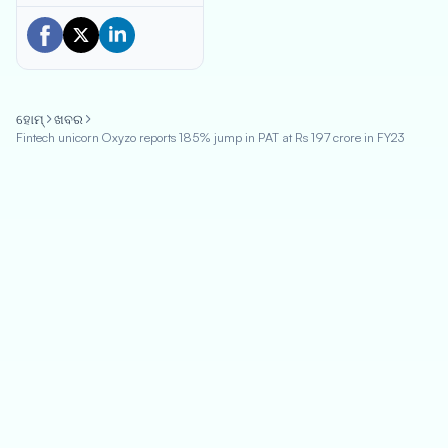
ହୋମ୍
ଖବର
Fintech unicorn Oxyzo reports 185% jump in PAT at Rs 197 crore in FY23