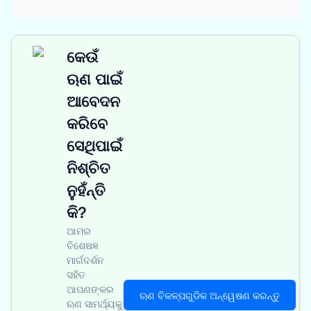
କେଉଁ
ଋଣ ପାଇଁ
ଆବେଦନ
କରିବେ
ସେଥିପାଇଁ
ନିଶ୍ଚିତ
ନୁହଁନ୍ତି
କି?
ଆମର
ବିଶେଷଜ୍ଞ
ମାର୍ଗଦର୍ଶନ
ସହିତ
ଆପଣଙ୍କର
ଋଣ ବିକଳ୍ପଗୁଡିକ ଅନ୍ୱେଷଣ କରନ୍ତୁ
ଋଣ ସାମର୍ଥ୍ୟକୁ