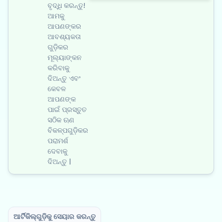
ବୃଦ୍ଧି କରନ୍ତୁ!
ଆମକୁ
ଆପଣଙ୍କର
ଆବଶ୍ୟକତା
ଗୁଡ଼ିକର
ମୂଲ୍ୟାଙ୍କନ
କରିବାକୁ
ଦିଅନ୍ତୁ ଏବଂ
କେବଳ
ଆପଣଙ୍କ
ପାଇଁ ପ୍ରସ୍ତୁତ
ସଠିକ ଋଣ
ବିକଳ୍ପଗୁଡ଼ିକର
ପରାମର୍ଶ
ଦେବାକୁ
ଦିଅନ୍ତୁ |
ଆର୍ଟିକିଲ୍‌ଗୁଡ଼ିକୁ ସେୟାର କରନ୍ତୁ