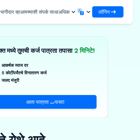
लॉगिन
ागीदार व्हा
आमच्याशी संपर्क साधा
अधिक
लॉगिन
English
मराठी
✓
तुमची कर्जे आणि संस्थांमध्ये प्रवेश करा
English
Marathi
्त मध्ये तुमची कर्ज पात्रता तपासा
2 मिनिटे!
DSA म्हणून लॉगिन करा
हिन्दी
বাংলা
िधा
आपल्या क्लायंटच्या व्यवस्थापनासाठी प्रवेश
Hindi
Bengali
ગુજરાતી
ਪੰਜਾਬੀ
आकर्षक व्याज दर
 शेअर करा
5 कोटींपर्यंतचे विनातारण कर्ज
Gujarati
Punjabi
मर आणि औद्योगिक रसायने
ଓଡ଼ିଆ
ಕನ್ನಡ
जलद मंजुरी
िकल्स आणि वैद्यकीय उपकरणे
Oriya
Kannada
தமிழ்
മലയാളം
आणि लहान उपकरणे
आता पात्रता تपासा!
Tamil
Malayalam
తెలుగు
Telugu
े येथे आहे