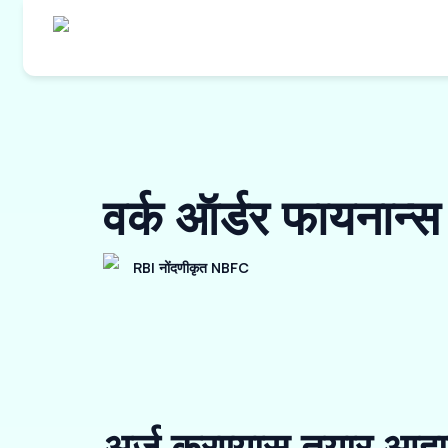
वर्क ऑर्डर फायनान
RBI नोंदणीकृत NBFC
अर्ज करण्यास तयार आहा