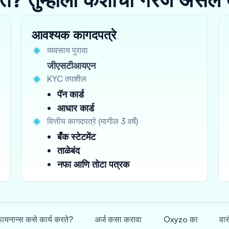
आवश्यक कागदपत्रे
व्यवसाय पुरावा
जीएसटीआयएन
KYC तपशील
पॅन कार्ड
आधार कार्ड
वित्तीय कागदपत्रे (मागील 3 वर्षे)
बँक स्टेटमेंट
ताळेबंद
नफा आणि तोटा पत्रक
फायनान्स कसे कार्य करते?
अर्ज कसा करावा
Oxyzo का
वार