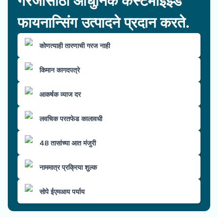
गरजांसाठी आधुनिक कस्टमाइझ्ड
फायनान्सिंग उत्पादने प्रदान करते.
कोणत्याही तारणाची गरज नाही
किमान कागदपत्रे
आकर्षक व्याज दर
लवचिक परतफेड कालावधी
48 तासांच्या आत मंजुरी
नाममात्र प्रक्रिया शुल्क
सोपे ईएमआय पर्याय