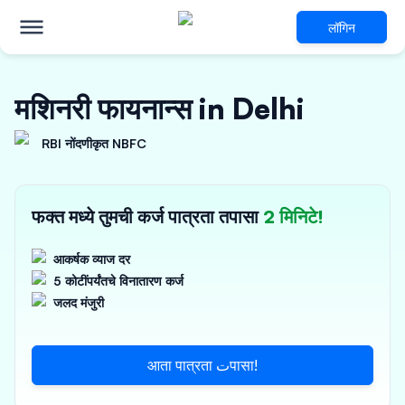
लॉगिन
मशिनरी फायनान्स in Delhi
RBI नोंदणीकृत NBFC
फक्त मध्ये तुमची कर्ज पात्रता तपासा
2 मिनिटे!
आकर्षक व्याज दर
5 कोटींपर्यंतचे विनातारण कर्ज
जलद मंजुरी
आता पात्रता تपासा!