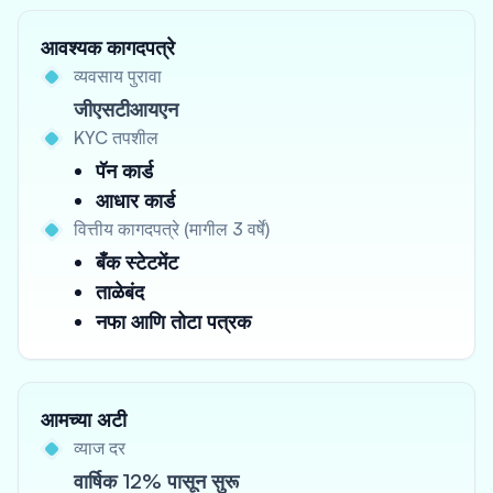
आवश्यक कागदपत्रे
व्यवसाय पुरावा
जीएसटीआयएन
KYC तपशील
पॅन कार्ड
आधार कार्ड
वित्तीय कागदपत्रे (मागील 3 वर्षे)
बँक स्टेटमेंट
ताळेबंद
नफा आणि तोटा पत्रक
आमच्या अटी
व्याज दर
वार्षिक 12% पासून सुरू