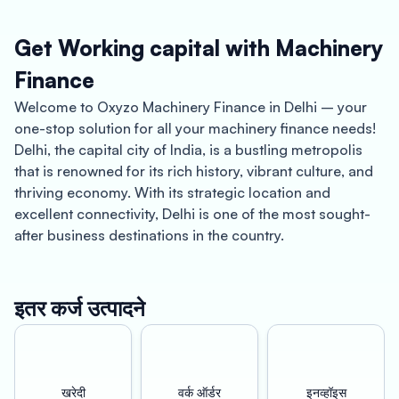
Get Working capital with Machinery
Finance
Welcome to Oxyzo Machinery Finance in Delhi – your
one-stop solution for all your machinery finance needs!
Delhi, the capital city of India, is a bustling metropolis
that is renowned for its rich history, vibrant culture, and
thriving economy. With its strategic location and
excellent connectivity, Delhi is one of the most sought-
after business destinations in the country.
At Oxyzo Machinery Finance, we understand that
investing in machinery is critical to the growth and
इतर कर्ज उत्पादने
success of your business. We offer customized financial
solutions that are designed to meet the unique needs of
your business. Our machinery finance solutions provide
a range of benefits, including better profitability, instant
खरेदी
वर्क ऑर्डर
इनव्हॉइस