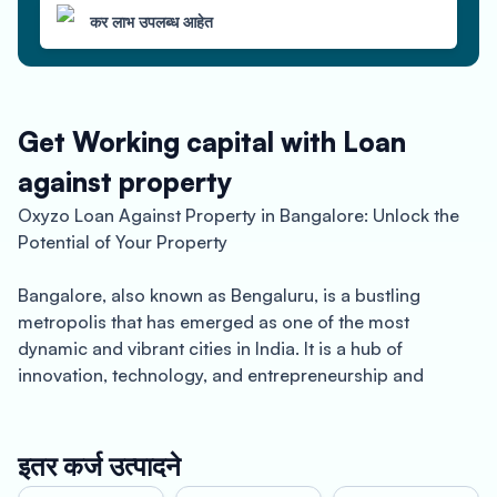
कर लाभ उपलब्ध आहेत
Get Working capital with Loan
against property
Oxyzo Loan Against Property in Bangalore: Unlock the
Potential of Your Property
Bangalore, also known as Bengaluru, is a bustling
metropolis that has emerged as one of the most
dynamic and vibrant cities in India. It is a hub of
innovation, technology, and entrepreneurship and
attracts people from all over the country for its
cosmopolitan culture, pleasant weather, and excellent
job opportunities. With a population of over 12 million
इतर कर्ज उत्पादने
and a booming economy, Bangalore is a city of