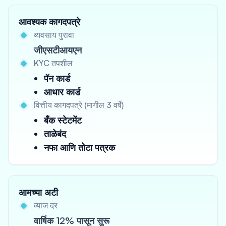
आवश्यक कागदपत्रे
व्यवसाय पुरावा
जीएसटीआयएन
KYC तपशील
पॅन कार्ड
आधार कार्ड
वित्तीय कागदपत्रे (मागील 3 वर्षे)
बँक स्टेटमेंट
ताळेबंद
नफा आणि तोटा पत्रक
आमच्या अटी
व्याज दर
वार्षिक 12% पासून सुरू