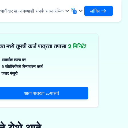
लॉगिन
ागीदार व्हा
आमच्याशी संपर्क साधा
अधिक
लॉगिन
English
मराठी
✓
तुमची कर्जे आणि संस्थांमध्ये प्रवेश करा
English
Marathi
्त मध्ये तुमची कर्ज पात्रता तपासा
2 मिनिटे!
DSA म्हणून लॉगिन करा
हिन्दी
বাংলা
िधा
आपल्या क्लायंटच्या व्यवस्थापनासाठी प्रवेश
Hindi
Bengali
ગુજરાતી
ਪੰਜਾਬੀ
आकर्षक व्याज दर
 शेअर करा
5 कोटींपर्यंतचे विनातारण कर्ज
Gujarati
Punjabi
मर आणि औद्योगिक रसायने
ଓଡ଼ିଆ
ಕನ್ನಡ
जलद मंजुरी
िकल्स आणि वैद्यकीय उपकरणे
Oriya
Kannada
தமிழ்
മലയാളം
आणि लहान उपकरणे
आता पात्रता تपासा!
Tamil
Malayalam
తెలుగు
Telugu
े येथे आहे