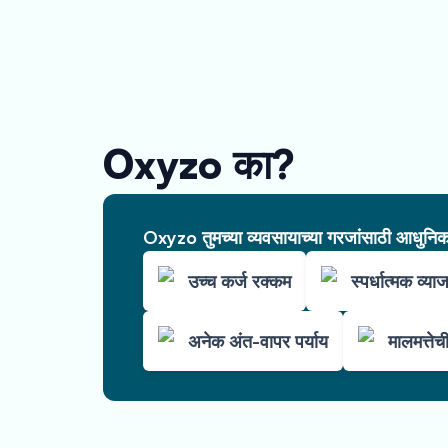
Oxyzo का?
Oxyzo तुमच्या व्यवसायाच्या गरजांसाठी आधुनिक 
उच्च कर्ज रक्कम
स्पर्धात्मक व्या
अनेक अंत-वापर पर्याय
मालमत्ते