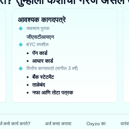
आवश्यक कागदपत्रे
व्यवसाय पुरावा
जीएसटीआयएन
KYC तपशील
पॅन कार्ड
आधार कार्ड
वित्तीय कागदपत्रे (मागील 3 वर्षे)
बँक स्टेटमेंट
ताळेबंद
नफा आणि तोटा पत्रक
्ज कसे कार्य करते?
अर्ज कसा करावा
Oxyzo का
वारंव