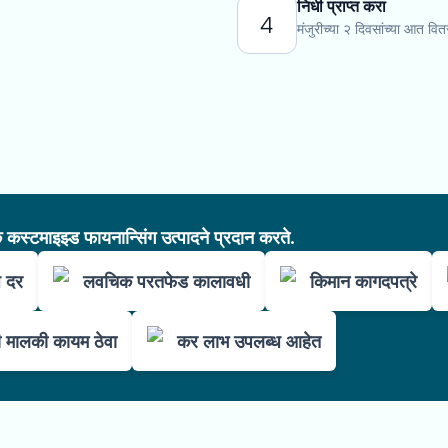
निधी प्राप्त करा
4
मंजुरीच्या २ दिवसांच्या आत वि
कस्टमाइझ्ड फायनान्सिंग उत्पादने प्रदान करते.
ज दर
लवचिक परतफेड कालावधी
किमान कागदपत्रे
ची मालकी कायम ठेवा
कर लाभ उपलब्ध आहेत