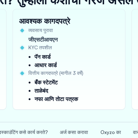
आवश्यक कागदपत्रे
व्यवसाय पुरावा
जीएसटीआयएन
KYC तपशील
पॅन कार्ड
आधार कार्ड
वित्तीय कागदपत्रे (मागील 3 वर्षे)
बँक स्टेटमेंट
ताळेबंद
नफा आणि तोटा पत्रक
िस्काउंटिंग कसे कार्य करते?
अर्ज कसा करावा
Oxyzo का
वा