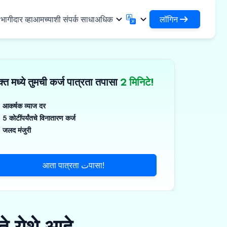
लॉगिन
ागीदार व्हा
आमच्याशी संपर्क साधा
अधिक
लॉगिन
English
मराठी
✓
तुमची कर्जे आणि संस्थांमध्ये प्रवेश करा
English
Marathi
्त मध्ये तुमची कर्ज पात्रता तपासा
2 मिनिटे!
DSA म्हणून लॉगिन करा
हिन्दी
বাংলা
िधा
आपल्या क्लायंटच्या व्यवस्थापनासाठी प्रवेश
Hindi
Bengali
ગુજરાતી
ਪੰਜਾਬੀ
आकर्षक व्याज दर
 शेअर करा
5 कोटींपर्यंतचे विनातारण कर्ज
Gujarati
Punjabi
मर आणि औद्योगिक रसायने
ଓଡ଼ିଆ
ಕನ್ನಡ
जलद मंजुरी
िकल्स आणि वैद्यकीय उपकरणे
Oriya
Kannada
தமிழ்
മലയാളം
आणि लहान उपकरणे
आता पात्रता تपासा!
Tamil
Malayalam
తెలుగు
Telugu
े येथे आहे