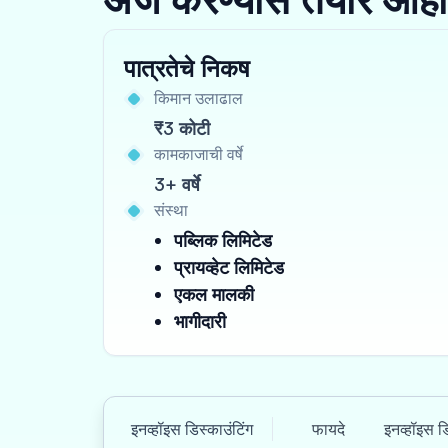
पात्रतेचे निकष
किमान उलाढाल
₹3 कोटी
कामकाजाची वर्षे
3+ वर्षे
संस्था
पब्लिक लिमिटेड
प्रायव्हेट लिमिटेड
एकल मालकी
भागीदारी
इनव्हॉइस डिस्काउंटिंग
फायदे
इनव्हॉइस ड