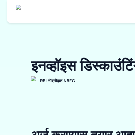
इनव्हॉइस डिस्काउं
RBI नोंदणीकृत NBFC
अर्ज करण्यास तयार आहा