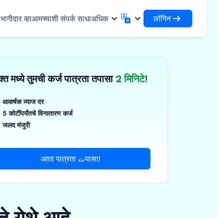
लॉगिन
ागीदार व्हा
आमच्याशी संपर्क साधा
अधिक
लॉगिन
English
मराठी
✓
तुमची कर्जे आणि संस्थांमध्ये प्रवेश करा
English
Marathi
्त मध्ये तुमची कर्ज पात्रता तपासा
2 मिनिटे!
DSA म्हणून लॉगिन करा
हिन्दी
বাংলা
िधा
आपल्या क्लायंटच्या व्यवस्थापनासाठी प्रवेश
Hindi
Bengali
ગુજરાતી
ਪੰਜਾਬੀ
आकर्षक व्याज दर
 शेअर करा
5 कोटींपर्यंतचे विनातारण कर्ज
Gujarati
Punjabi
मर आणि औद्योगिक रसायने
ଓଡ଼ିଆ
ಕನ್ನಡ
जलद मंजुरी
िकल्स आणि वैद्यकीय उपकरणे
Oriya
Kannada
தமிழ்
മലയാളം
आणि लहान उपकरणे
आता पात्रता تपासा!
Tamil
Malayalam
తెలుగు
Telugu
े येथे आहे