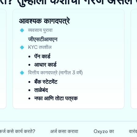
आवश्यक कागदपत्रे
व्यवसाय पुरावा
जीएसटीआयएन
KYC तपशील
पॅन कार्ड
आधार कार्ड
वित्तीय कागदपत्रे (मागील 3 वर्षे)
बँक स्टेटमेंट
ताळेबंद
नफा आणि तोटा पत्रक
र्ज कसे कार्य करते?
अर्ज कसा करावा
Oxyzo का
वारं