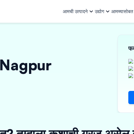
आमची उत्पादने
उद्योग
आमच्यासोबत भ
आमची उत्पादने
सर्व उद्योग
आम्ही कोण आहोत
आमच्याबद्दल
संघ
संसाधने
फक
ऑटो आणि ऑटो अ‍ॅन्सिलरीज
पायाभूत सुव
खरेदी वित्त
व्यवसाय कर्ज
गुंतवणूकदार
इतर माहिती
in Nagpur
कॅपिटल गुड्स आणि PEB
लॉजिस्टिक
वर्क ऑर्डर फायनान्स
मशिनरी फायनान्स
कर्ज भागीदार
गुंतवणूकदार संबंध
ग्राहक वस्तू, इलेक्ट्रिकल आणि
कागद, पॉलि
इनव्हॉइस डिस्काउंटिंग
मालमत्तेवर कर्ज
इलेक्ट्रॉनिक्स
फार्मास्युट
ई-मोबिलिटी
विक्रेता वित्तपुरवठा
वीज, सौर 
वित्तीय संस्था
सूक्ष्म उद्योग
तयार कपडे
त? तुम्हाला कशाची गरज असेल त