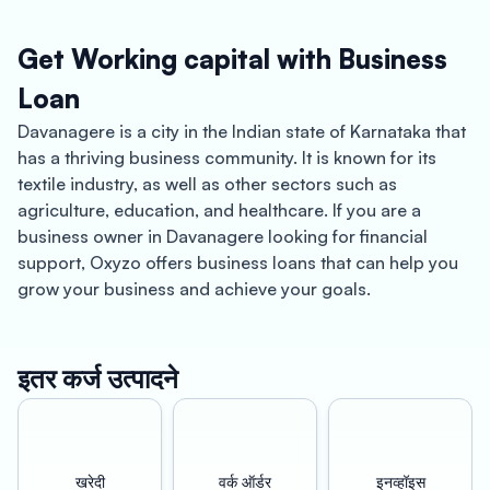
Get Working capital with Business
Loan
Davanagere is a city in the Indian state of Karnataka that
has a thriving business community. It is known for its
textile industry, as well as other sectors such as
agriculture, education, and healthcare. If you are a
business owner in Davanagere looking for financial
support, Oxyzo offers business loans that can help you
grow your business and achieve your goals.
One of the key benefits of an Oxyzo business loan in
Davanagere is that it is collateral-free, meaning you do
इतर कर्ज उत्पादने
not need to pledge any assets to secure the loan. This
makes the process of getting a loan much easier and
quicker. Additionally, our loans come at a low cost, so
you can access the capital you need without paying
खरेदी
वर्क ऑर्डर
इनव्हॉइस