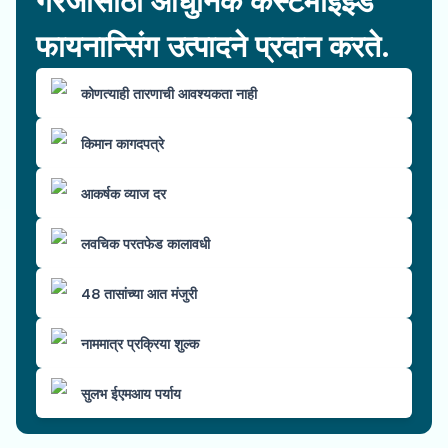
गरजांसाठी आधुनिक कस्टमाइझ्ड
फायनान्सिंग उत्पादने प्रदान करते.
कोणत्याही तारणाची आवश्यकता नाही
किमान कागदपत्रे
आकर्षक व्याज दर
लवचिक परतफेड कालावधी
48 तासांच्या आत मंजुरी
नाममात्र प्रक्रिया शुल्क
सुलभ ईएमआय पर्याय