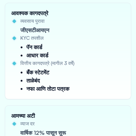
आवश्यक कागदपत्रे
व्यवसाय पुरावा
जीएसटीआयएन
KYC तपशील
पॅन कार्ड
आधार कार्ड
वित्तीय कागदपत्रे (मागील 3 वर्षे)
बँक स्टेटमेंट
ताळेबंद
नफा आणि तोटा पत्रक
आमच्या अटी
व्याज दर
वार्षिक 12% पासून सुरू