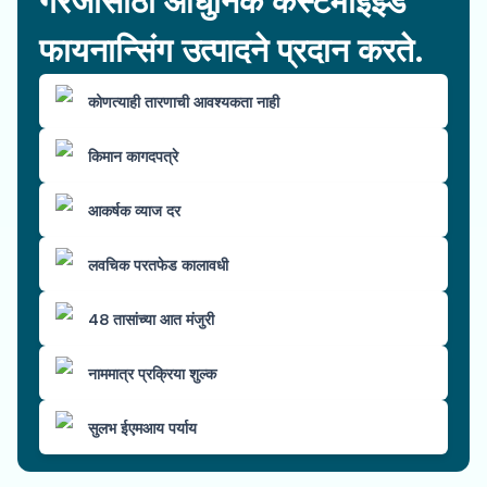
गरजांसाठी आधुनिक कस्टमाइझ्ड
फायनान्सिंग उत्पादने प्रदान करते.
कोणत्याही तारणाची आवश्यकता नाही
किमान कागदपत्रे
आकर्षक व्याज दर
लवचिक परतफेड कालावधी
48 तासांच्या आत मंजुरी
नाममात्र प्रक्रिया शुल्क
सुलभ ईएमआय पर्याय