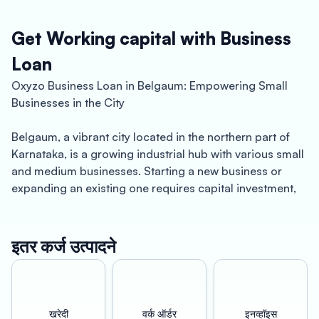
Get Working capital with Business
Loan
Oxyzo Business Loan in Belgaum: Empowering Small
Businesses in the City
Belgaum, a vibrant city located in the northern part of
Karnataka, is a growing industrial hub with various small
and medium businesses. Starting a new business or
expanding an existing one requires capital investment,
and that’s where Oxyzo Business Loan comes in.
At Oxyzo, we understand the unique needs of small
इतर कर्ज उत्पादने
businesses in Belgaum and have designed a business
loan that caters to these needs. Our business loans
come with a range of benefits that make them the best
choice for small business owners looking to expand
खरेदी
वर्क ऑर्डर
इनव्हॉइस