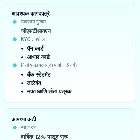
आवश्यक कागदपत्रे
व्यवसाय पुरावा
जीएसटीआयएन
KYC तपशील
पॅन कार्ड
आधार कार्ड
वित्तीय कागदपत्रे (मागील 3 वर्षे)
बँक स्टेटमेंट
ताळेबंद
नफा आणि तोटा पत्रक
आमच्या अटी
व्याज दर
वार्षिक 12% पासून सुरू