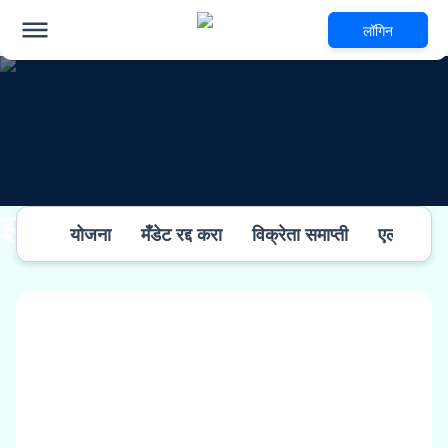
लॉगिन
इतर माहिती
योजना
मँडेट रद्द करा
विक्रेता समाप्ती
एलएसपी