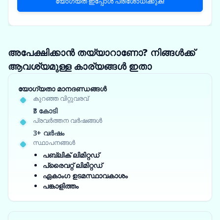
യോഗ്യത ഇപ്പോൾ പരിശോധിക്കുക!
അപേക്ഷിക്കാൻ തയ്യാറാണോ? നിങ്ങൾക്ക്
ആവശ്യമുള്ള കാര്യങ്ങൾ ഇതാ
യോഗ്യതാ മാനദണ്ഡങ്ങൾ
കുറഞ്ഞ വിറ്റുവരവ്
₹3 കോടി
പ്രവർത്തന വർഷങ്ങൾ
3+ വർഷം
സ്ഥാപനങ്ങൾ
പബ്ലിക് ലിമിറ്റഡ്
പ്രൈവറ്റ് ലിമിറ്റഡ്
ഏകാംഗ ഉടമസ്ഥാവകാശം
പങ്കാളിത്തം