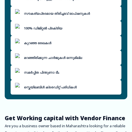
സൗകര്യപ്രദമായ തിരിച്ചടവ് ഓപ്ഷനുകൾ
100% ഡിജിറ്റൽ പ്രക്രിയ
കുറഞ്ഞ രേഖകൾ
മറഞ്ഞിരിക്കുന്ന ചാർജുകൾ ഒന്നുമില്ല
സമർപ്പിത പിന്തുണാ ടീം
സ്കെയിലബിൾ ക്രെഡിറ്റ് പരിധികൾ
Get Working capital with Vendor Finance
Are you a business owner based in Maharashtra looking for a reliable