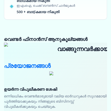
ബാധകമായ നികുതി
ഇഎംഐ, ചെക്ക് ബൗൺസ് ചാർജുകൾ
500 + ബാಧകമായ നികുതി
വെണ്ടർ ഫിനാൻസ് ആനുകൂല്യങ്ങൾ
വാങ്ങുന്നവർക്കായി
പ്രയോജനങ്ങൾ
ഉയർന്ന വിപുലീകരണ ശേഷി
ഒന്നിലധികം വെണ്ടർമാരുമായി വലിയ ഓർഡറുകൾ സുഗമമായി
പൂർത്തിയാക്കുകയും നിങ്ങളുടെ ബിസിനസ്സ്
വിപുലീകരിക്കുകയും ചെയ്യുക.