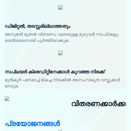
ഡിജിറ്റൽ, തടസ്സമില്ലാത്തതും
അനുമതി മുതൽ വിതരണം വരെയുള്ള മുഴുവൻ നടപടികളും
ഓൺലൈനായി പൂർത്തിയാക്കുക.
സപ്ലയർ ക്രെഡിറ്റിനേക്കാൾ കുറഞ്ഞ നിരക്ക്
മുൻകൂർ പണമടച്ച് മികച്ച നിരക്കിൽ അസംസ്‌കൃത വസ്തുക്കൾ
നേടുക
വിതരണക്കാർക്കാ
പ്രയോജനങ്ങൾ