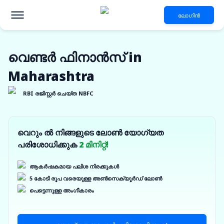
ലോഗിൻ
വെണ്ടർ ഫിനാൻസ് in
Maharashtra
RBI രജിസ്റ്റർ ചെയ്ത NBFC
വെറും ൽ നിങ്ങളുടെ ലോൺ യോഗ്യത
പരിശോധിക്കുക
2 മിനിറ്റ്!
ആകർഷകമായ പലിശ നിരക്കുകൾ
5 കോടി രൂപ വരെയുള്ള അൺസെക്യൂർഡ് ലോൺ
പെട്ടെന്നുള്ള അംഗീകാരം