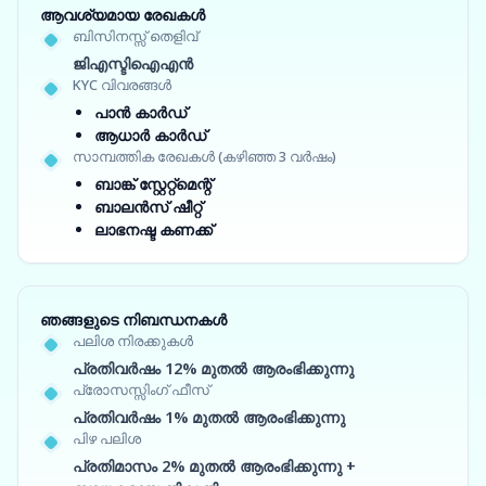
ആവശ്യമായ രേഖകൾ
ബിസിനസ്സ് തെളിവ്
ജിഎസ്ടിഐഎൻ
KYC വിവരങ്ങൾ
പാൻ കാർഡ്
ആധാർ കാർഡ്
സാമ്പത്തിക രേഖകൾ (കഴിഞ്ഞ 3 വർഷം)
ബാങ്ക് സ്റ്റേറ്റ്‌മെന്റ്
ബാലൻസ് ഷീറ്റ്
ലാഭനഷ്ട കണക്ക്
ഞങ്ങളുടെ നിബന്ധനകൾ
പലിശ നിരക്കുകൾ
പ്രതിവർഷം 12% മുതൽ ആരംഭിക്കുന്നു
പ്രോസസ്സിംഗ് ഫീസ്
പ്രതിവർഷം 1% മുതൽ ആരംഭിക്കുന്നു
പിഴ പലിശ
പ്രതിമാസം 2% മുതൽ ആരംഭിക്കുന്നു +