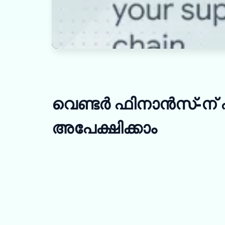
വെണ്ടർ ഫിനാൻസ്-ന്
അപേക്ഷിക്കാം