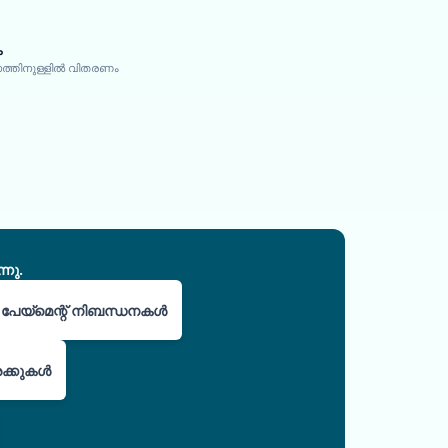
ക
വസത്തിനുള്ളിൽ വിതരണം
നു.
ിയ പേയ്മെന്റ് നിബന്ധനകൾ
രക്കുകൾ