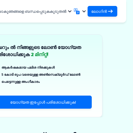
യാകൂ
ഞങ്ങളെ ബന്ധപ്പെടുക
കൂടുതൽ
ലോഗിൻ
ലോഗിൻ
English
मराठी
നിങ്ങളുടെ ലോണുകളും
English
Marathi
െറും ൽ നിങ്ങളുടെ ലോൺ യോഗ്യത
हिन्दी
বাংলা
ഓർഗനൈസേഷനുകളും ആക്സസ്
രിശോധിക്കുക
2 മിനിറ്റ്!
ചെയ്യുക
Hindi
Bengali
DSA ആയി ലോഗിൻ ചെയ്യുക
ગુજરાતી
ਪੰਜਾਬੀ
ആകർഷകമായ പലിശ നിരക്കുകൾ
നിങ്ങളുടെ ക്ലയന്റുകളെ മാനേജ്
Gujarati
Punjabi
5 കോടി രൂപ വരെയുള്ള അൺസെക്യൂർഡ് ലോൺ
ଓଡ଼ିଆ
ಕನ್ನಡ
ചെയ്യുന്നതിനുള്ള ആക്സസ്
കൾ
പെട്ടെന്നുള്ള അംഗീകാരം
Oriya
Kannada
ിക്കൽ
தமிழ்
മലയാളം
✓
Tamil
Malayalam
യോഗ്യത ഇപ്പോൾ പരിശോധിക്കുക!
తెలుగు
Telugu