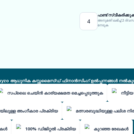
ഫണ്ട് സ്വീകരിക്കു
4
അനുമതി ലഭിച്ച് 2 ദി
നേടുക
xyzo ആധുനിക കസ്റ്റമൈസ്ഡ് ഫിനാൻസിംഗ് ഉൽപ്പന്നങ്ങൾ നൽകുന്
സപ്ലൈ ചെയിൻ കാര്യക്ഷമത മെച്ചപ്പെടുത്തുക
നീട്ട
യിലുള്ള അംഗീകാര പ്രക്രിയ
മത്സരബുദ്ധിയുള്ള പലിശ നി
ുകൾ
100% ഡിജിറ്റൽ പ്രക്രിയ
കുറഞ്ഞ രേഖകൾ