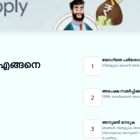
യോഗ്യത പരിശോധി
 എങ്ങനെ
1
നിങ്ങളുടെ ലോൺ അർ
അപേക്ഷ സമർപ്പിക്
2
100% ഓൺലൈൻ അപേക്ഷ
അനുമതി നേടുക
3
ഞങ്ങൾ നിങ്ങളുടെ അപ
ന്യായമായ അനുമതി നിർ
ചെയ്യും