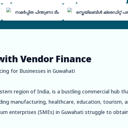
സമർപ്പിത പിന്തുണാ ടീം
സ്കെയിലബിൾ ക്രെഡിറ്റ് 
with Vendor Finance
cing for Businesses in Guwahati
astern region of India, is a bustling commercial hub th
uding manufacturing, healthcare, education, tourism, 
m enterprises (SMEs) in Guwahati struggle to obtain 