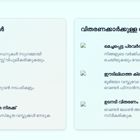
ങൾ
വിതരണക്കാർക്കുള്ള
മെച്ചപ്പെട്ട പ്
 ഓർഡറുകൾ സുഗമമായി
നിങ്ങളുടെ വർക്കി
സ് വിപുലീകരിക്കുകയും
ചെയ്യുകയും വേഗ
ഈടില്ലാത്ത ക്ര
ഭൂമിയോ വസ്തുവ
ഴുവൻ നടപടികളും
വെണ്ടർ ഫിനാൻസ്
ഉടനടി വിതരണം
നിരക്ക്
വെണ്ടർ ലോൺ അനുവദ
ംസ്‌കൃത വസ്തുക്കൾ നേടുക
സ്വീകരിക്കുക