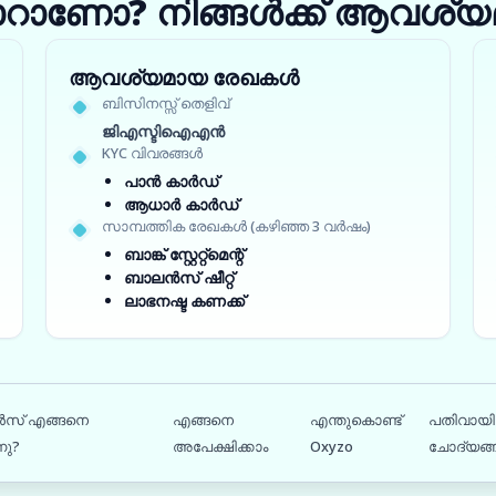
ാറാണോ? നിങ്ങൾക്ക് ആവശ്യമ
ആവശ്യമായ രേഖകൾ
ബിസിനസ്സ് തെളിവ്
ജിഎസ്ടിഐഎൻ
KYC വിവരങ്ങൾ
പാൻ കാർഡ്
ആധാർ കാർഡ്
സാമ്പത്തിക രേഖകൾ (കഴിഞ്ഞ 3 വർഷം)
ബാങ്ക് സ്റ്റേറ്റ്‌മെന്റ്
ബാലൻസ് ഷീറ്റ്
ലാഭനഷ്ട കണക്ക്
ൻസ് എങ്ങനെ
എങ്ങനെ
എന്തുകൊണ്ട്
പതിവായി 
നു?
അപേക്ഷിക്കാം
Oxyzo
ചോദ്യങ്