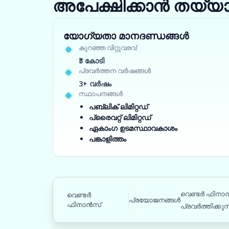
അപേക്ഷിക്കാൻ തയ്യ
യോഗ്യതാ മാനദണ്ഡങ്ങൾ
കുറഞ്ഞ വിറ്റുവരവ്
₹3 കോടി
പ്രവർത്തന വർഷങ്ങൾ
3+ വർഷം
സ്ഥാപനങ്ങൾ
പബ്ലിക് ലിമിറ്റഡ്
പ്രൈവറ്റ് ലിമിറ്റഡ്
ഏകാംഗ ഉടമസ്ഥാവകാശം
പങ്കാളിത്തം
വെണ്ടർ ഫിനാ
വെണ്ടർ
പ്രയോജനങ്ങൾ
ഫിനാൻസ്
പ്രവർത്തിക്കുന്