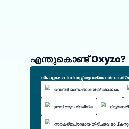
എന്തുകൊണ്ട് Oxyzo?
നിങ്ങളുടെ ബിസിനസ്സ് ആവശ്യങ്ങൾക്കായി O
വെണ്ടർ ബന്ധങ്ങൾ ശക്തമാക്കുക
ഈട് ആവശ്യമില്ല
ദ്രുതഗതി
സൗകര്യപ്രദമായ തിരിച്ചടവ് ഓപ്ഷന