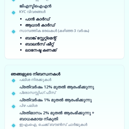
ജിഎസ്ടിഐഎൻ
KYC വിവരങ്ങൾ
പാൻ കാർഡ്
ആധാർ കാർഡ്
സാമ്പത്തിക രേഖകൾ (കഴിഞ്ഞ 3 വർഷം)
ബാങ്ക് സ്റ്റേറ്റ്‌മെന്റ്
ബാലൻസ് ഷീറ്റ്
ലാഭനഷ്ട കണക്ക്
ഞങ്ങളുടെ നിബന്ധനകൾ
പലിശ നിരക്കുകൾ
പ്രതിവർഷം 12% മുതൽ ആരംഭിക്കുന്നു
പ്രോസസ്സിംഗ് ഫീസ്
പ്രതിവർഷം 1% മുതൽ ആരംഭിക്കുന്നു
പിഴ പലിശ
പ്രതിമാസം 2% മുതൽ ആരംഭിക്കുന്നു +
ബാധകമായ നികുതി
ഇഎംഐ, ചെക്ക് ബൗൺസ് ചാർജുകൾ