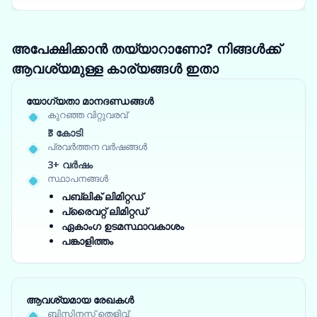
അപേക്ഷിക്കാൻ തയ്യാറാണോ? നിങ്ങൾക്ക്
ആവശ്യമുള്ള കാര്യങ്ങൾ ഇതാ
യോഗ്യതാ മാനദണ്ഡങ്ങൾ
കുറഞ്ഞ വിറ്റുവരവ്
₹3 കോടി
പ്രവർത്തന വർഷങ്ങൾ
3+ വർഷം
സ്ഥാപനങ്ങൾ
പബ്ലിക് ലിമിറ്റഡ്
പ്രൈവറ്റ് ലിമിറ്റഡ്
ഏകാംഗ ഉടമസ്ഥാവകാശം
പങ്കാളിത്തം
ആവശ്യമായ രേഖകൾ
ബിസിനസ്സ് തെളിവ്