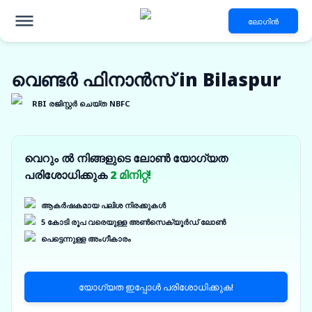
ലോഗിൻ
വെണ്ടർ ഫിനാൻസ് in Bilaspur
RBI രജിസ്റ്റർ ചെയ്ത NBFC
വെറും ൽ നിങ്ങളുടെ ലോൺ യോഗ്യത
പരിശോധിക്കുക
2 മിനിറ്റ്!
ആകർഷകമായ പലിശ നിരക്കുകൾ
5 കോടി രൂപ വരെയുള്ള അൺസെക്യൂർഡ് ലോൺ
പെട്ടെന്നുള്ള അംഗീകാരം
യോഗ്യത ഇപ്പോൾ പരിശോധിക്കുക!