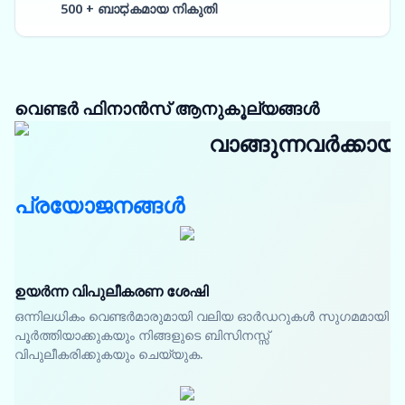
500 + ബാಧകമായ നികുതി
വെണ്ടർ ഫിനാൻസ് ആനുകൂല്യങ്ങൾ
വാങ്ങുന്നവർക്കായി
പ്രയോജനങ്ങൾ
ഉയർന്ന വിപുലീകരണ ശേഷി
ഒന്നിലധികം വെണ്ടർമാരുമായി വലിയ ഓർഡറുകൾ സുഗമമായി
പൂർത്തിയാക്കുകയും നിങ്ങളുടെ ബിസിനസ്സ്
വിപുലീകരിക്കുകയും ചെയ്യുക.