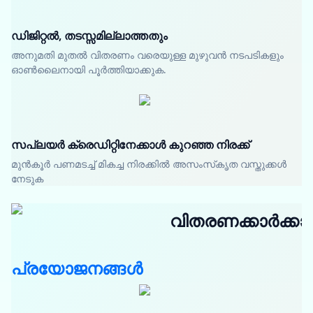
ഡിജിറ്റൽ, തടസ്സമില്ലാത്തതും
അനുമതി മുതൽ വിതരണം വരെയുള്ള മുഴുവൻ നടപടികളും
ഓൺലൈനായി പൂർത്തിയാക്കുക.
സപ്ലയർ ക്രെഡിറ്റിനേക്കാൾ കുറഞ്ഞ നിരക്ക്
മുൻകൂർ പണമടച്ച് മികച്ച നിരക്കിൽ അസംസ്‌കൃത വസ്തുക്കൾ
നേടുക
വിതരണക്കാർക്കാ
പ്രയോജനങ്ങൾ