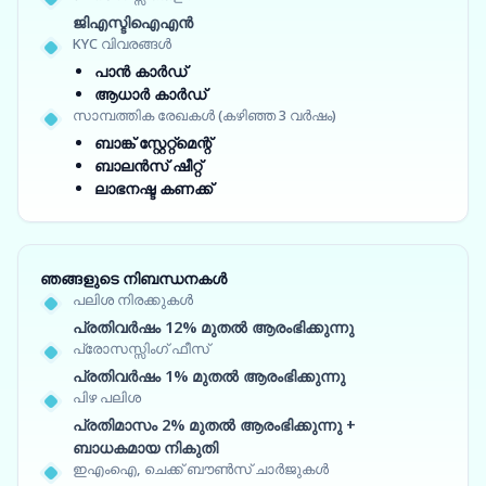
ജിഎസ്ടിഐഎൻ
KYC വിവരങ്ങൾ
പാൻ കാർഡ്
ആധാർ കാർഡ്
സാമ്പത്തിക രേഖകൾ (കഴിഞ്ഞ 3 വർഷം)
ബാങ്ക് സ്റ്റേറ്റ്‌മെന്റ്
ബാലൻസ് ഷീറ്റ്
ലാഭനഷ്ട കണക്ക്
ഞങ്ങളുടെ നിബന്ധനകൾ
പലിശ നിരക്കുകൾ
പ്രതിവർഷം 12% മുതൽ ആരംഭിക്കുന്നു
പ്രോസസ്സിംഗ് ഫീസ്
പ്രതിവർഷം 1% മുതൽ ആരംഭിക്കുന്നു
പിഴ പലിശ
പ്രതിമാസം 2% മുതൽ ആരംഭിക്കുന്നു +
ബാധകമായ നികുതി
ഇഎംഐ, ചെക്ക് ബൗൺസ് ചാർജുകൾ