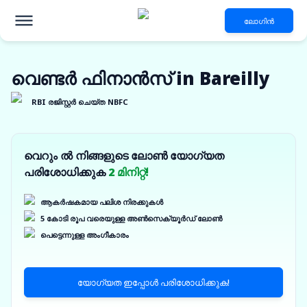
ലോഗിൻ
വെണ്ടർ ഫിനാൻസ് in Bareilly
RBI രജിസ്റ്റർ ചെയ്ത NBFC
വെറും ൽ നിങ്ങളുടെ ലോൺ യോഗ്യത
പരിശോധിക്കുക
2 മിനിറ്റ്!
ആകർഷകമായ പലിശ നിരക്കുകൾ
5 കോടി രൂപ വരെയുള്ള അൺസെക്യൂർഡ് ലോൺ
പെട്ടെന്നുള്ള അംഗീകാരം
യോഗ്യത ഇപ്പോൾ പരിശോധിക്കുക!