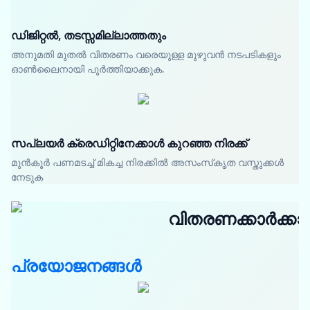
ഡിജിറ്റൽ, തടസ്സമില്ലാത്തതും
അനുമതി മുതൽ വിതരണം വരെയുള്ള മുഴുവൻ നടപടികളും
ഓൺലൈനായി പൂർത്തിയാക്കുക.
സപ്ലയർ ക്രെഡിറ്റിനേക്കാൾ കുറഞ്ഞ നിരക്ക്
മുൻകൂർ പണമടച്ച് മികച്ച നിരക്കിൽ അസംസ്‌കൃത വസ്തുക്കൾ
നേടുക
വിതരണക്കാർക്കാ
പ്രയോജനങ്ങൾ