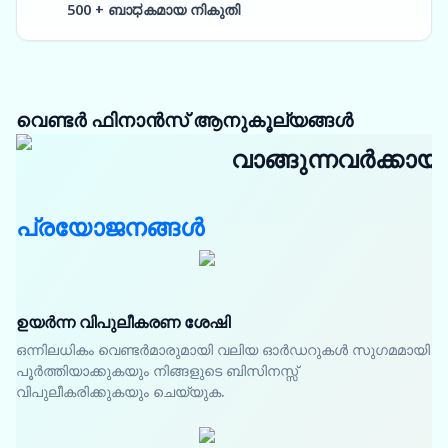
500 + ബാಧകമായ നികുതി
വെണ്ടർ ഫിനാൻസ് ആനുകൂല്യങ്ങൾ
വാങ്ങുന്നവർക്കായി
പ്രയോജനങ്ങൾ
ഉയർന്ന വിപുലീകരണ ശേഷി
ഒന്നിലധികം വെണ്ടർമാരുമായി വലിയ ഓർഡറുകൾ സുഗമമായി
പൂർത്തിയാക്കുകയും നിങ്ങളുടെ ബിസിനസ്സ്
വിപുലീകരിക്കുകയും ചെയ്യുക.