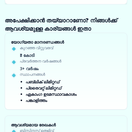
അപേക്ഷിക്കാൻ തയ്യാറാണോ? നിങ്ങൾക്ക്
ആവശ്യമുള്ള കാര്യങ്ങൾ ഇതാ
യോഗ്യതാ മാനദണ്ഡങ്ങൾ
കുറഞ്ഞ വിറ്റുവരവ്
₹3 കോടി
പ്രവർത്തന വർഷങ്ങൾ
3+ വർഷം
സ്ഥാപനങ്ങൾ
പബ്ലിക് ലിമിറ്റഡ്
പ്രൈവറ്റ് ലിമിറ്റഡ്
ഏകാംഗ ഉടമസ്ഥാവകാശം
പങ്കാളിത്തം
ആവശ്യമായ രേഖകൾ
ബിസിനസ്സ് തെളിവ്